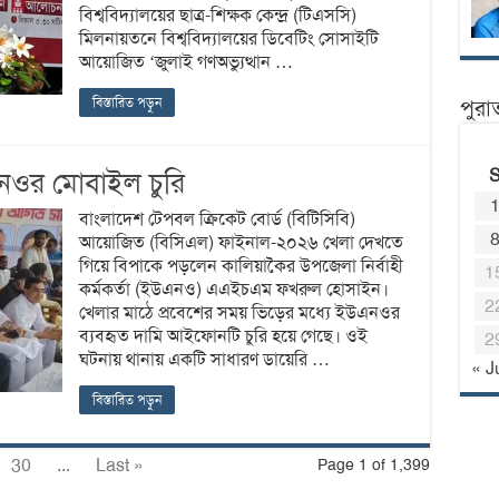
বিশ্ববিদ্যালয়ের ছাত্র-শিক্ষক কেন্দ্র (টিএসসি)
মিলনায়তনে বিশ্ববিদ্যালয়ের ডিবেটিং সোসাইটি
আয়োজিত ‘জুলাই গণঅভ্যুত্থান …
বিস্তারিত পড়ুন
পুরা
এনওর মোবাইল চুরি
বাংলাদেশ টেপবল ক্রিকেট বোর্ড (বিটিসিবি)
আয়োজিত (বিসিএল) ফাইনাল-২০২৬ খেলা দেখতে
গিয়ে বিপাকে পড়লেন কালিয়াকৈর উপজেলা নির্বাহী
1
কর্মকর্তা (ইউএনও) এএইচএম ফখরুল হোসাইন।
2
খেলার মাঠে প্রবেশের সময় ভিড়ের মধ্যে ইউএনওর
ব্যবহৃত দামি আইফোনটি চুরি হয়ে গেছে। ওই
2
ঘটনায় থানায় একটি সাধারণ ডায়েরি …
« J
বিস্তারিত পড়ুন
30
...
Last »
Page 1 of 1,399