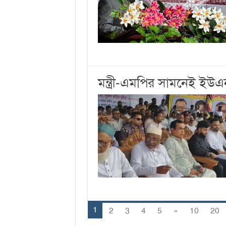
মন্ত্রী-এমপির সামনেই ইউ
1
2
3
4
5
»
10
20