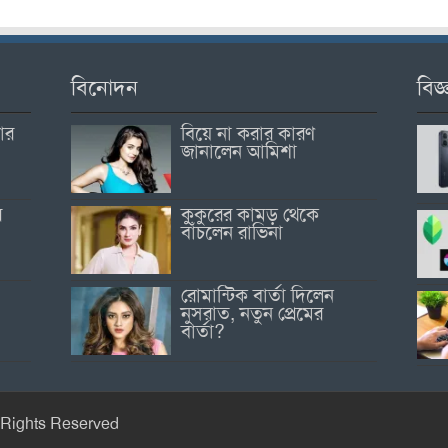
বিনোদন
বিজ্
োর
বিয়ে না করার কারণ
জানালেন আমিশা
র
কুকুরের কামড় থেকে
বাঁচলেন রাভিনা
রোমান্টিক বার্তা দিলেন
নুসরাত, নতুন প্রেমের
বার্তা?
 Rights Reserved