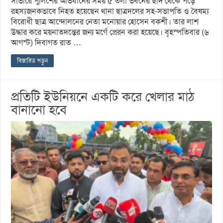
সাভারে পুলিশের অভিযানের সময় ৫ তলা ভবনের ছাদ থেকে পড়ে
রহস্যজনকভাবে নিহত হয়েছেন থানা ছাত্রদলের সহ-সভাপতি ও বৈষম্য
বিরোধী ছাত্র আন্দোলনের নেতা মনোয়ার হোসেন বকশী। তার লাশ
উদ্ধার করে ময়নাতদন্তের জন্য মর্গে প্রেরন করা হয়েছে। বৃহস্পতিবার (৬
আগস্ট) দিবাগত রাত …
বিস্তারিত পড়ুন
প্রতিটি ইউনিয়নে একটি করে খেলার মাঠ
বানানো হবে