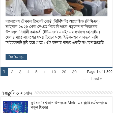
বাংলাদেশ টেপবল ক্রিকেট বোর্ড (বিটিসিবি) আয়োজিত (বিসিএল)
ফাইনাল-২০২৬ খেলা দেখতে গিয়ে বিপাকে পড়লেন কালিয়াকৈর
উপজেলা নির্বাহী কর্মকর্তা (ইউএনও) এএইচএম ফখরুল হোসাইন।
খেলার মাঠে প্রবেশের সময় ভিড়ের মধ্যে ইউএনওর ব্যবহৃত দামি
আইফোনটি চুরি হয়ে গেছে। ওই ঘটনায় থানায় একটি সাধারণ ডায়েরি
…
বিস্তারিত পড়ুন
1
2
3
4
5
»
10
20
30
Page 1 of 1,399
...
Last »
এক্সক্লুসিভ সংবাদ
ফুটবল বিশ্বকাপ উপলক্ষে Meta-এর প্ল্যাটফর্মগুলোতে
নতুন ফিচার