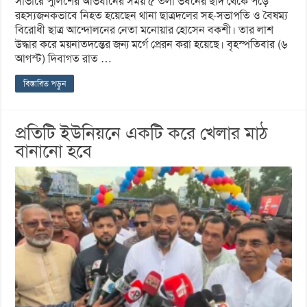
সাভারে পুলিশের অভিযানের সময় ৫ তলা ভবনের ছাদ থেকে পড়ে
রহস্যজনকভাবে নিহত হয়েছেন থানা ছাত্রদলের সহ-সভাপতি ও বৈষম্য
বিরোধী ছাত্র আন্দোলনের নেতা মনোয়ার হোসেন বকশী। তার লাশ
উদ্ধার করে ময়নাতদন্তের জন্য মর্গে প্রেরন করা হয়েছে। বৃহস্পতিবার (৬
আগস্ট) দিবাগত রাত …
বিস্তারিত পড়ুন
প্রতিটি ইউনিয়নে একটি করে খেলার মাঠ
বানানো হবে