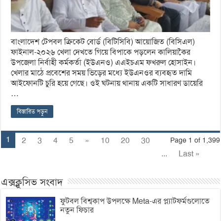
বাংলাদেশ টেপবল ক্রিকেট বোর্ড (বিটিসিবি) আয়োজিত (বিসিএল)
ফাইনাল-২০২৬ খেলা দেখতে গিয়ে বিপাকে পড়লেন কালিয়াকৈর
উপজেলা নির্বাহী কর্মকর্তা (ইউএনও) এএইচএম ফখরুল হোসাইন।
খেলার মাঠে প্রবেশের সময় ভিড়ের মধ্যে ইউএনওর ব্যবহৃত দামি
আইফোনটি চুরি হয়ে গেছে। ওই ঘটনায় থানায় একটি সাধারণ ডায়েরি
…
বিস্তারিত পড়ুন
1
2
3
4
5
»
10
20
30
Page 1 of 1,399
...
Last »
এক্সক্লুসিভ সংবাদ
ফুটবল বিশ্বকাপ উপলক্ষে Meta-এর প্ল্যাটফর্মগুলোতে
নতুন ফিচার