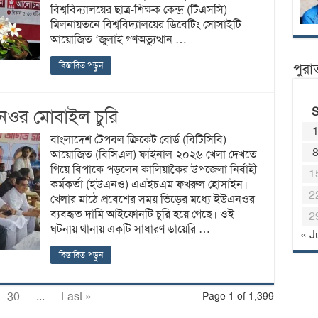
বিশ্ববিদ্যালয়ের ছাত্র-শিক্ষক কেন্দ্র (টিএসসি)
মিলনায়তনে বিশ্ববিদ্যালয়ের ডিবেটিং সোসাইটি
আয়োজিত ‘জুলাই গণঅভ্যুত্থান …
বিস্তারিত পড়ুন
পুরা
এনওর মোবাইল চুরি
বাংলাদেশ টেপবল ক্রিকেট বোর্ড (বিটিসিবি)
আয়োজিত (বিসিএল) ফাইনাল-২০২৬ খেলা দেখতে
গিয়ে বিপাকে পড়লেন কালিয়াকৈর উপজেলা নির্বাহী
1
কর্মকর্তা (ইউএনও) এএইচএম ফখরুল হোসাইন।
2
খেলার মাঠে প্রবেশের সময় ভিড়ের মধ্যে ইউএনওর
ব্যবহৃত দামি আইফোনটি চুরি হয়ে গেছে। ওই
2
ঘটনায় থানায় একটি সাধারণ ডায়েরি …
« J
বিস্তারিত পড়ুন
30
...
Last »
Page 1 of 1,399