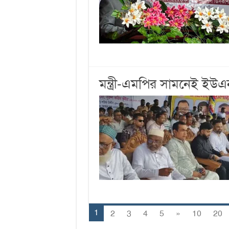
মন্ত্রী-এমপির সামনেই ইউ
1
2
3
4
5
»
10
20