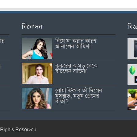
বিনোদন
বিজ্
োর
বিয়ে না করার কারণ
জানালেন আমিশা
র
কুকুরের কামড় থেকে
বাঁচলেন রাভিনা
রোমান্টিক বার্তা দিলেন
নুসরাত, নতুন প্রেমের
বার্তা?
 Rights Reserved