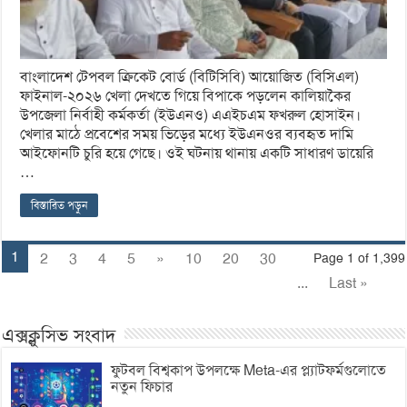
বাংলাদেশ টেপবল ক্রিকেট বোর্ড (বিটিসিবি) আয়োজিত (বিসিএল)
ফাইনাল-২০২৬ খেলা দেখতে গিয়ে বিপাকে পড়লেন কালিয়াকৈর
উপজেলা নির্বাহী কর্মকর্তা (ইউএনও) এএইচএম ফখরুল হোসাইন।
খেলার মাঠে প্রবেশের সময় ভিড়ের মধ্যে ইউএনওর ব্যবহৃত দামি
আইফোনটি চুরি হয়ে গেছে। ওই ঘটনায় থানায় একটি সাধারণ ডায়েরি
…
বিস্তারিত পড়ুন
1
2
3
4
5
»
10
20
30
Page 1 of 1,399
...
Last »
এক্সক্লুসিভ সংবাদ
ফুটবল বিশ্বকাপ উপলক্ষে Meta-এর প্ল্যাটফর্মগুলোতে
নতুন ফিচার