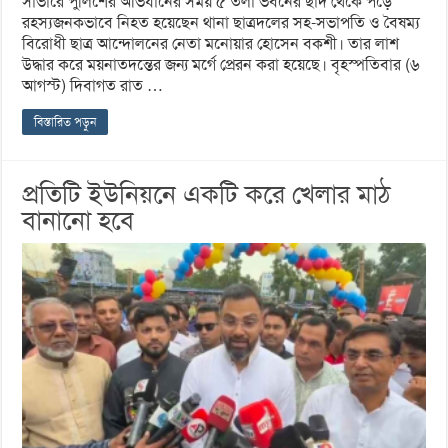
সাভারে পুলিশের অভিযানের সময় ৫ তলা ভবনের ছাদ থেকে পড়ে
রহস্যজনকভাবে নিহত হয়েছেন থানা ছাত্রদলের সহ-সভাপতি ও বৈষম্য
বিরোধী ছাত্র আন্দোলনের নেতা মনোয়ার হোসেন বকশী। তার লাশ
উদ্ধার করে ময়নাতদন্তের জন্য মর্গে প্রেরন করা হয়েছে। বৃহস্পতিবার (৬
আগস্ট) দিবাগত রাত …
বিস্তারিত পড়ুন
প্রতিটি ইউনিয়নে একটি করে খেলার মাঠ
বানানো হবে