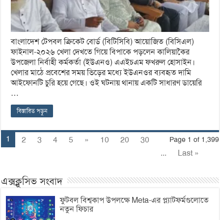
বাংলাদেশ টেপবল ক্রিকেট বোর্ড (বিটিসিবি) আয়োজিত (বিসিএল)
ফাইনাল-২০২৬ খেলা দেখতে গিয়ে বিপাকে পড়লেন কালিয়াকৈর
উপজেলা নির্বাহী কর্মকর্তা (ইউএনও) এএইচএম ফখরুল হোসাইন।
খেলার মাঠে প্রবেশের সময় ভিড়ের মধ্যে ইউএনওর ব্যবহৃত দামি
আইফোনটি চুরি হয়ে গেছে। ওই ঘটনায় থানায় একটি সাধারণ ডায়েরি
…
বিস্তারিত পড়ুন
1
2
3
4
5
»
10
20
30
Page 1 of 1,399
...
Last »
এক্সক্লুসিভ সংবাদ
ফুটবল বিশ্বকাপ উপলক্ষে Meta-এর প্ল্যাটফর্মগুলোতে
নতুন ফিচার