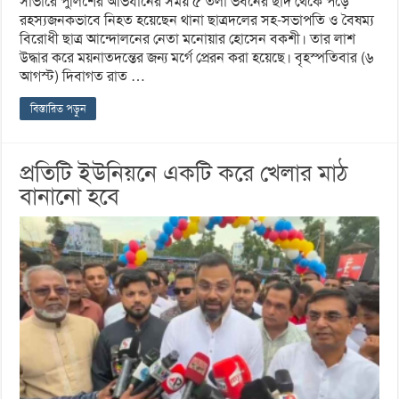
সাভারে পুলিশের অভিযানের সময় ৫ তলা ভবনের ছাদ থেকে পড়ে
রহস্যজনকভাবে নিহত হয়েছেন থানা ছাত্রদলের সহ-সভাপতি ও বৈষম্য
বিরোধী ছাত্র আন্দোলনের নেতা মনোয়ার হোসেন বকশী। তার লাশ
উদ্ধার করে ময়নাতদন্তের জন্য মর্গে প্রেরন করা হয়েছে। বৃহস্পতিবার (৬
আগস্ট) দিবাগত রাত …
বিস্তারিত পড়ুন
প্রতিটি ইউনিয়নে একটি করে খেলার মাঠ
বানানো হবে