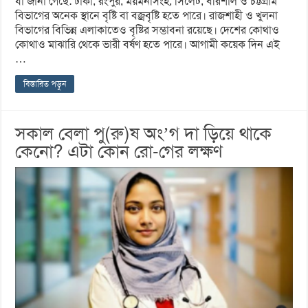
যা জানা গেছে: ঢাকা, রংপুর, ময়মনসিংহ, সিলেট, বরিশাল ও চট্টগ্রাম
বিভাগের অনেক স্থানে বৃষ্টি বা বজ্রবৃষ্টি হতে পারে। রাজশাহী ও খুলনা
বিভাগের বিভিন্ন এলাকাতেও বৃষ্টির সম্ভাবনা রয়েছে। দেশের কোথাও
কোথাও মাঝারি থেকে ভারী বর্ষণ হতে পারে। আগামী কয়েক দিন এই
…
বিস্তারিত পড়ুন
সকাল বেলা পু(রু)ষ অং’গ দা ড়িয়ে থাকে
কেনো? এটা কোন রো-গের লক্ষণ