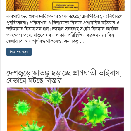
ব্যবসায়ীদের প্রধান দাবিগুলোর মধ্যে রয়েছে: এলপিজির মূল্য নির্ধারণে
পুনর্বিবেচনা। পরিবেশক ও ডিলারদের বিরুদ্ধে প্রশাসনিক অভিযান ও
জরিমানার বিষয়ে সমাধান। চলমান সরবরাহ সংকট নিরসনে কার্যকর
পদক্ষেপ। তবে, বাস্তবে সব এলাকায় পরিস্থিতি একরকম নয়। কিছু
জেলায় বিক্রি সম্পূর্ণ বন্ধ থাকলেও, অন্য কিছু …
বিস্তারিত পড়ুন
দেশজুড়ে আতঙ্ক ছড়াচ্ছে প্রাণঘাতী ভাইরাস,
যেভাবে ঘটছে বিস্তার