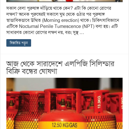
সকাল বেলা পুরুষাঙ্গ দাঁড়িয়ে থাকে কেন? এটা কি কোনো রোগের
লক্ষণ? অনেক পুরুষেরই সকালে ঘুম থেকে ওঠার পর পুরুষাঙ্গ
স্বাভাবিকভাবে উত্থিত (Morning erection) থাকে। চিকিৎসাবিজ্ঞানে
এটিকে Nocturnal Penile Tumescence (NPT) বলা হয়। এটি
সাধারণত কোনো রোগের লক্ষণ নয়, বরং সুস্থ …
বিস্তারিত পড়ুন
আজ থেকে সারাদেশে এলপিজি সিলিন্ডার
বিক্রি বন্ধের ঘোষণা