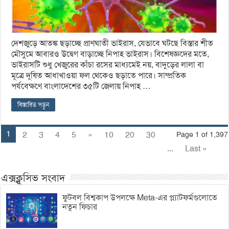
দেশজুড়ে আতঙ্ক ছড়াচ্ছে প্রাণঘাতী ভাইরাস, যেভাবে ঘটছে বিস্তার শীত
মৌসুমে আবারও উদ্বেগ বাড়াচ্ছে নিপাহ ভাইরাস। বিশেষজ্ঞদের মতে,
ভাইরাসটি শুধু খেজুরের কাঁচা রসের মাধ্যমেই নয়, বাদুড়ের লালা বা
মূত্রে দূষিত আধাখাওয়া ফল থেকেও ছড়াতে পারে। সাম্প্রতিক
পর্যবেক্ষণে বাংলাদেশের ৩৫টি জেলায় নিপাহ …
বিস্তারিত পড়ুন
1
2
3
4
5
»
10
20
30
Page 1 of 1,397
...
Last »
এক্সক্লুসিভ সংবাদ
ফুটবল বিশ্বকাপ উপলক্ষে Meta-এর প্ল্যাটফর্মগুলোতে
নতুন ফিচার