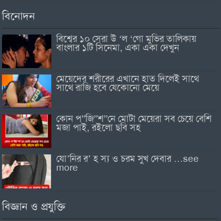
বিনোদন
বিশ্বের ১০ সেরা উ ‘ল ‘গো মুভির তালিকায়
বাংলার ১টি সিনেমা, একা একা দেখুন
মেয়েদের শরীরের এখানে হাত দিলেই সাথে
সাথে রাজি হবে যেকোনো মেয়ে
কোন প”জি”শ”নে মোটা মেয়েরা সব চেয়ে বেশি
মজা পাই, রইলো ছবি সহ
যো’নির র’ হ স্য ও চরম সুখ দেবার …see
more
বিজ্ঞান ও প্রযুক্তি