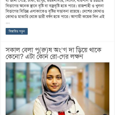
যা জানা গেছে: ঢাকা, রংপুর, ময়মনসিংহ, সিলেট, বরিশাল ও চট্টগ্রাম
বিভাগের অনেক স্থানে বৃষ্টি বা বজ্রবৃষ্টি হতে পারে। রাজশাহী ও খুলনা
বিভাগের বিভিন্ন এলাকাতেও বৃষ্টির সম্ভাবনা রয়েছে। দেশের কোথাও
কোথাও মাঝারি থেকে ভারী বর্ষণ হতে পারে। আগামী কয়েক দিন এই
…
বিস্তারিত পড়ুন
সকাল বেলা পু(রু)ষ অং’গ দা ড়িয়ে থাকে
কেনো? এটা কোন রো-গের লক্ষণ