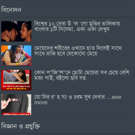
বিনোদন
বিশ্বের ১০ সেরা উ ‘ল ‘গো মুভির তালিকায়
বাংলার ১টি সিনেমা, একা একা দেখুন
মেয়েদের শরীরের এখানে হাত দিলেই সাথে
সাথে রাজি হবে যেকোনো মেয়ে
কোন প”জি”শ”নে মোটা মেয়েরা সব চেয়ে বেশি
মজা পাই, রইলো ছবি সহ
যো’নির র’ হ স্য ও চরম সুখ দেবার …see
more
বিজ্ঞান ও প্রযুক্তি