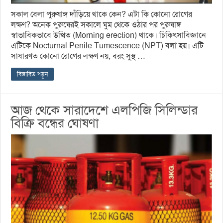
সকাল বেলা পুরুষাঙ্গ দাঁড়িয়ে থাকে কেন? এটা কি কোনো রোগের
লক্ষণ? অনেক পুরুষেরই সকালে ঘুম থেকে ওঠার পর পুরুষাঙ্গ
স্বাভাবিকভাবে উত্থিত (Morning erection) থাকে। চিকিৎসাবিজ্ঞানে
এটিকে Nocturnal Penile Tumescence (NPT) বলা হয়। এটি
সাধারণত কোনো রোগের লক্ষণ নয়, বরং সুস্থ …
বিস্তারিত পড়ুন
আজ থেকে সারাদেশে এলপিজি সিলিন্ডার
বিক্রি বন্ধের ঘোষণা