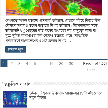
দেশজুড়ে আতঙ্ক ছড়াচ্ছে প্রাণঘাতী ভাইরাস, যেভাবে ঘটছে বিস্তার শীত
মৌসুমে আবারও উদ্বেগ বাড়াচ্ছে নিপাহ ভাইরাস। বিশেষজ্ঞদের মতে,
ভাইরাসটি শুধু খেজুরের কাঁচা রসের মাধ্যমেই নয়, বাদুড়ের লালা বা
মূত্রে দূষিত আধাখাওয়া ফল থেকেও ছড়াতে পারে। সাম্প্রতিক
পর্যবেক্ষণে বাংলাদেশের ৩৫টি জেলায় নিপাহ …
বিস্তারিত পড়ুন
1
2
3
4
5
»
10
20
30
Page 1 of 1,397
...
Last »
এক্সক্লুসিভ সংবাদ
ফুটবল বিশ্বকাপ উপলক্ষে Meta-এর প্ল্যাটফর্মগুলোতে
নতুন ফিচার