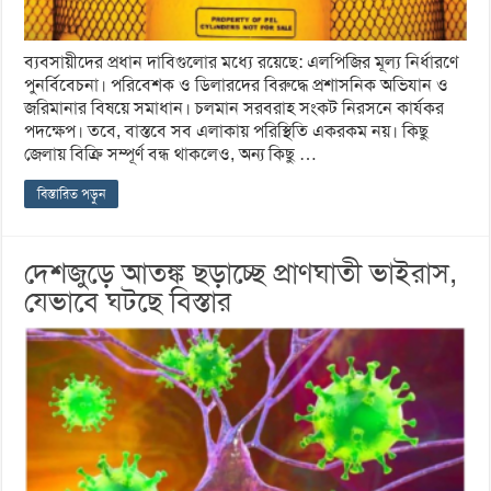
ব্যবসায়ীদের প্রধান দাবিগুলোর মধ্যে রয়েছে: এলপিজির মূল্য নির্ধারণে
পুনর্বিবেচনা। পরিবেশক ও ডিলারদের বিরুদ্ধে প্রশাসনিক অভিযান ও
জরিমানার বিষয়ে সমাধান। চলমান সরবরাহ সংকট নিরসনে কার্যকর
পদক্ষেপ। তবে, বাস্তবে সব এলাকায় পরিস্থিতি একরকম নয়। কিছু
জেলায় বিক্রি সম্পূর্ণ বন্ধ থাকলেও, অন্য কিছু …
বিস্তারিত পড়ুন
দেশজুড়ে আতঙ্ক ছড়াচ্ছে প্রাণঘাতী ভাইরাস,
যেভাবে ঘটছে বিস্তার