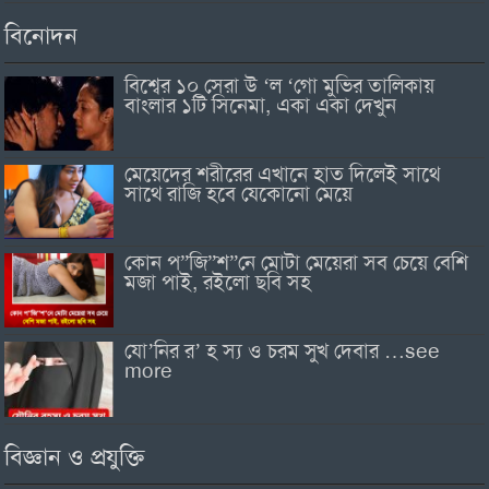
বিনোদন
বিশ্বের ১০ সেরা উ ‘ল ‘গো মুভির তালিকায়
বাংলার ১টি সিনেমা, একা একা দেখুন
মেয়েদের শরীরের এখানে হাত দিলেই সাথে
সাথে রাজি হবে যেকোনো মেয়ে
কোন প”জি”শ”নে মোটা মেয়েরা সব চেয়ে বেশি
মজা পাই, রইলো ছবি সহ
যো’নির র’ হ স্য ও চরম সুখ দেবার …see
more
বিজ্ঞান ও প্রযুক্তি