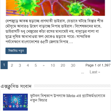
দেশজুড়ে আতঙ্ক ছড়াচ্ছে প্রাণঘাতী ভাইরাস, যেভাবে ঘটছে বিস্তার শীত
মৌসুমে আবারও উদ্বেগ বাড়াচ্ছে নিপাহ ভাইরাস। বিশেষজ্ঞদের মতে,
ভাইরাসটি শুধু খেজুরের কাঁচা রসের মাধ্যমেই নয়, বাদুড়ের লালা বা
মূত্রে দূষিত আধাখাওয়া ফল থেকেও ছড়াতে পারে। সাম্প্রতিক
পর্যবেক্ষণে বাংলাদেশের ৩৫টি জেলায় নিপাহ …
বিস্তারিত পড়ুন
1
2
3
4
5
»
10
20
30
Page 1 of 1,397
...
Last »
এক্সক্লুসিভ সংবাদ
ফুটবল বিশ্বকাপ উপলক্ষে Meta-এর প্ল্যাটফর্মগুলোতে
নতুন ফিচার