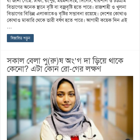
যা জানা গেছে: ঢাকা, রংপুর, ময়মনসিংহ, সিলেট, বরিশাল ও চট্টগ্রাম
বিভাগের অনেক স্থানে বৃষ্টি বা বজ্রবৃষ্টি হতে পারে। রাজশাহী ও খুলনা
বিভাগের বিভিন্ন এলাকাতেও বৃষ্টির সম্ভাবনা রয়েছে। দেশের কোথাও
কোথাও মাঝারি থেকে ভারী বর্ষণ হতে পারে। আগামী কয়েক দিন এই
…
বিস্তারিত পড়ুন
সকাল বেলা পু(রু)ষ অং’গ দা ড়িয়ে থাকে
কেনো? এটা কোন রো-গের লক্ষণ