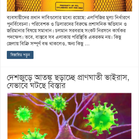
ব্যবসায়ীদের প্রধান দাবিগুলোর মধ্যে রয়েছে: এলপিজির মূল্য নির্ধারণে
পুনর্বিবেচনা। পরিবেশক ও ডিলারদের বিরুদ্ধে প্রশাসনিক অভিযান ও
জরিমানার বিষয়ে সমাধান। চলমান সরবরাহ সংকট নিরসনে কার্যকর
পদক্ষেপ। তবে, বাস্তবে সব এলাকায় পরিস্থিতি একরকম নয়। কিছু
জেলায় বিক্রি সম্পূর্ণ বন্ধ থাকলেও, অন্য কিছু …
বিস্তারিত পড়ুন
দেশজুড়ে আতঙ্ক ছড়াচ্ছে প্রাণঘাতী ভাইরাস,
যেভাবে ঘটছে বিস্তার