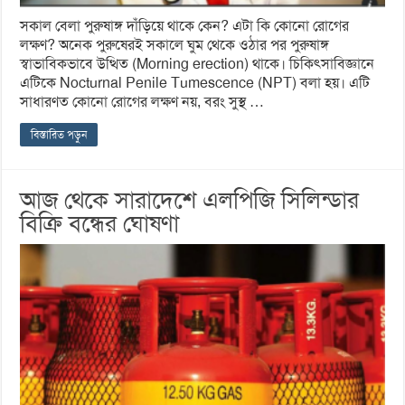
সকাল বেলা পুরুষাঙ্গ দাঁড়িয়ে থাকে কেন? এটা কি কোনো রোগের
লক্ষণ? অনেক পুরুষেরই সকালে ঘুম থেকে ওঠার পর পুরুষাঙ্গ
স্বাভাবিকভাবে উত্থিত (Morning erection) থাকে। চিকিৎসাবিজ্ঞানে
এটিকে Nocturnal Penile Tumescence (NPT) বলা হয়। এটি
সাধারণত কোনো রোগের লক্ষণ নয়, বরং সুস্থ …
বিস্তারিত পড়ুন
আজ থেকে সারাদেশে এলপিজি সিলিন্ডার
বিক্রি বন্ধের ঘোষণা