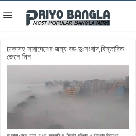
ঢাকাসহ সারাদেশের জন্য বড় দুঃসংবাদ,বিস্তারিত
জেনে নিন
যা জানা গেছে: ঢাকা, রংপুর, ময়মনসিংহ, সিলেট, বরিশাল ও চট্টগ্রাম বিভাগের