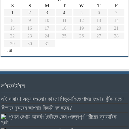
S
S
M
T
W
T
F
1
2
3
4
5
6
7
8
9
10
11
12
13
14
15
16
17
18
19
20
21
22
23
24
25
26
27
28
29
30
31
« Jul
লাইফস্টাইল
এই সাধারণ অভ্যাসগুলোর কারণে পিত্তথলিতে পাথর হওয়ার ঝুঁকি বাড়ে!
কীভাবে বুঝবেন আপনার কিডনি নষ্ট হচ্ছে?
প্রথম দেখায় আকর্ষণ তৈরিতে কেন গুরুত্বপূর্ণ শরীরের স্বাভাবিক
ঘ্রাণ