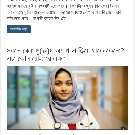
অনেক স্থানে বৃষ্টি বা বজ্রবৃষ্টি হতে পারে। রাজশাহী ও খুলনা বিভাগের বিভিন্ন
এলাকাতেও বৃষ্টির সম্ভাবনা রয়েছে। দেশের কোথাও কোথাও মাঝারি থেকে ভারী
বর্ষণ হতে পারে। আগামী কয়েক দিন এই …
বিস্তারিত পড়ুন
সকাল বেলা পু(রু)ষ অং’গ দা ড়িয়ে থাকে কেনো?
এটা কোন রো-গের লক্ষণ