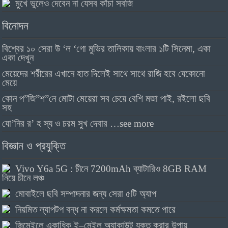
মুখে ভুলেও দেবেন না যেসব কাঁচা সবজি
বিনোদন
বিশ্বের ১০ সেরা উ ‘ল ‘গো মুভির তালিকায় বাংলার ১টি সিনেমা, একা
একা দেখুন
মেয়েদের শরীরের এখানে হাত দিলেই সাথে সাথে রাজি হবে যেকোনো
মেয়ে
কোন প”জি”শ”নে মোটা মেয়েরা সব চেয়ে বেশি মজা পাই, রইলো ছবি
সহ
যো’নির র’ হ স্য ও চরম সুখ দেবার …see more
বিজ্ঞান ও প্রযুক্তি
Vivo Y6a 5G : চীনে 7200mAh ব্যাটারিও 8GB RAM
নিয়ে চীনে লঞ্চ
মোবাইলে ছবি সম্পাদনার জন্য সেরা ৫টি অ্যাপ
নিয়মিত ল্যাপটপ বন্ধ না করলে কর্মক্ষমতা কমতে পারে
জিমেইলে একাধিক ই–মেইল অ্যাকাউন্ট যুক্ত করার উপায়