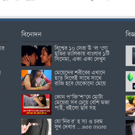
বিনোদন
বিজ্
োর
বিশ্বের ১০ সেরা উ ‘ল ‘গো
মুভির তালিকায় বাংলার ১টি
সিনেমা, একা একা দেখুন
র
মেয়েদের শরীরের এখানে
হাত দিলেই সাথে সাথে
রাজি হবে যেকোনো মেয়ে
কোন প”জি”শ”নে মোটা
মেয়েরা সব চেয়ে বেশি মজা
পাই, রইলো ছবি সহ
যো’নির র’ হ স্য ও চরম
সুখ দেবার …see more