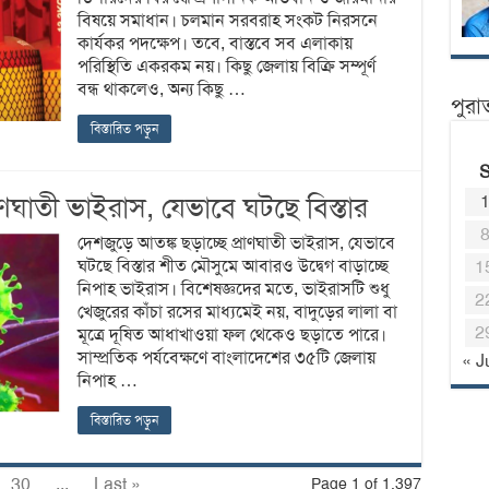
বিষয়ে সমাধান। চলমান সরবরাহ সংকট নিরসনে
কার্যকর পদক্ষেপ। তবে, বাস্তবে সব এলাকায়
পরিস্থিতি একরকম নয়। কিছু জেলায় বিক্রি সম্পূর্ণ
বন্ধ থাকলেও, অন্য কিছু …
পুরা
বিস্তারিত পড়ুন
াণঘাতী ভাইরাস, যেভাবে ঘটছে বিস্তার
দেশজুড়ে আতঙ্ক ছড়াচ্ছে প্রাণঘাতী ভাইরাস, যেভাবে
ঘটছে বিস্তার শীত মৌসুমে আবারও উদ্বেগ বাড়াচ্ছে
1
নিপাহ ভাইরাস। বিশেষজ্ঞদের মতে, ভাইরাসটি শুধু
2
খেজুরের কাঁচা রসের মাধ্যমেই নয়, বাদুড়ের লালা বা
2
মূত্রে দূষিত আধাখাওয়া ফল থেকেও ছড়াতে পারে।
সাম্প্রতিক পর্যবেক্ষণে বাংলাদেশের ৩৫টি জেলায়
« J
নিপাহ …
বিস্তারিত পড়ুন
30
...
Last »
Page 1 of 1,397