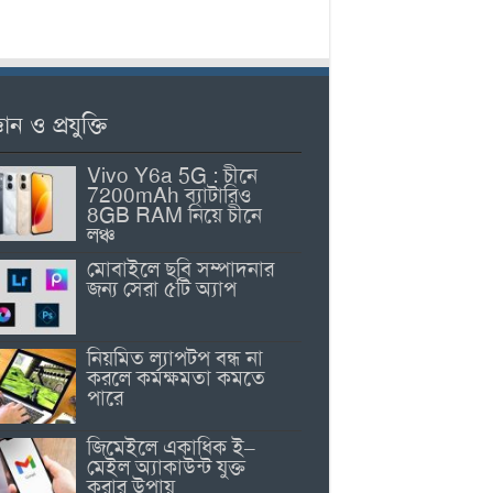
ঞান ও প্রযুক্তি
Vivo Y6a 5G : চীনে
7200mAh ব্যাটারিও
8GB RAM নিয়ে চীনে
লঞ্চ
মোবাইলে ছবি সম্পাদনার
জন্য সেরা ৫টি অ্যাপ
নিয়মিত ল্যাপটপ বন্ধ না
করলে কর্মক্ষমতা কমতে
পারে
জিমেইলে একাধিক ই–
মেইল অ্যাকাউন্ট যুক্ত
করার উপায়