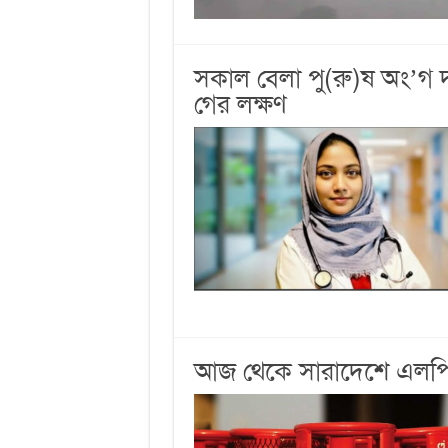
সকাল বেলা পু(রু)ষ অং’গ 
গের লক্ষণ
আজ থেকে সারাদেশে এলপিজি 