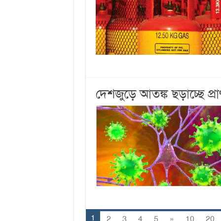
দেশজুড়ে আতঙ্ক ছড়াচ্ছে প্র
1
2
3
4
5
»
10
20