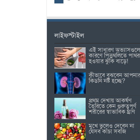
লাইফস্টাইল
এই সাধারণ অভ্যাসগুল
কারণে পিত্তথলিতে পাথর
হওয়ার ঝুঁকি বাড়ে!
কীভাবে বুঝবেন আপনা
কিডনি নষ্ট হচ্ছে?
প্রথম দেখায় আকর্ষণ
তৈরিতে কেন গুরুত্বপূর্ণ
শরীরের স্বাভাবিক ঘ্রাণ
মুখে ভুলেও দেবেন না
যেসব কাঁচা সবজি