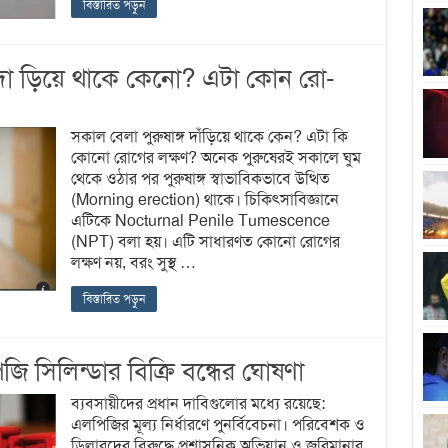
বিস্তারিত পড়ুন
দা ড়িয়ে থাকে কেনো? এটা কোন রো-
সকাল বেলা পুরুষাঙ্গ দাঁড়িয়ে থাকে কেন? এটা কি
কোনো রোগের লক্ষণ? অনেক পুরুষেরই সকালে ঘুম
থেকে ওঠার পর পুরুষাঙ্গ স্বাভাবিকভাবে উত্থিত
(Morning erection) থাকে। চিকিৎসাবিজ্ঞানে
এটিকে Nocturnal Penile Tumescence
(NPT) বলা হয়। এটি সাধারণত কোনো রোগের
লক্ষণ নয়, বরং সুস্থ …
বিস্তারিত পড়ুন
সিলিন্ডার বিক্রি বন্ধের ঘোষণা
ব্যবসায়ীদের প্রধান দাবিগুলোর মধ্যে রয়েছে:
এলপিজির মূল্য নির্ধারণে পুনর্বিবেচনা। পরিবেশক ও
ডিলারদের বিরুদ্ধে প্রশাসনিক অভিযান ও জরিমানার