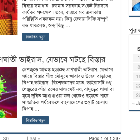
বিষয়ে সমাধান। চলমান সরবরাহ সংকট নিরসনে
কার্যকর পদক্ষেপ। তবে, বাস্তবে সব এলাকায়
পরিস্থিতি একরকম নয়। কিছু জেলায় বিক্রি সম্পূর্ণ
বন্ধ থাকলেও, অন্য কিছু …
পুরা
বিস্তারিত পড়ুন
াণঘাতী ভাইরাস, যেভাবে ঘটছে বিস্তার
দেশজুড়ে আতঙ্ক ছড়াচ্ছে প্রাণঘাতী ভাইরাস, যেভাবে
ঘটছে বিস্তার শীত মৌসুমে আবারও উদ্বেগ বাড়াচ্ছে
1
নিপাহ ভাইরাস। বিশেষজ্ঞদের মতে, ভাইরাসটি শুধু
2
খেজুরের কাঁচা রসের মাধ্যমেই নয়, বাদুড়ের লালা বা
2
মূত্রে দূষিত আধাখাওয়া ফল থেকেও ছড়াতে পারে।
সাম্প্রতিক পর্যবেক্ষণে বাংলাদেশের ৩৫টি জেলায়
« J
নিপাহ …
বিস্তারিত পড়ুন
30
...
Last »
Page 1 of 1,397