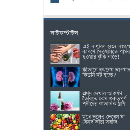
লাইফস্টাইল
এই সাধারণ অভ্যাসগুল
কারণে পিত্তথলিতে পাথর
হওয়ার ঝুঁকি বাড়ে!
কীভাবে বুঝবেন আপনা
কিডনি নষ্ট হচ্ছে?
প্রথম দেখায় আকর্ষণ
তৈরিতে কেন গুরুত্বপূর্ণ
শরীরের স্বাভাবিক ঘ্রাণ
মুখে ভুলেও দেবেন না
যেসব কাঁচা সবজি