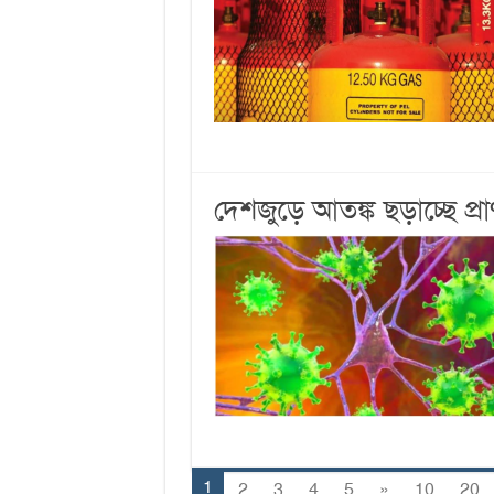
দেশজুড়ে আতঙ্ক ছড়াচ্ছে প্র
1
2
3
4
5
»
10
20