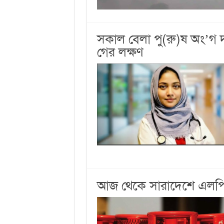
সকাল বেলা পু(রু)ষ অং’গ 
গের লক্ষণ
আজ থেকে সারাদেশে এলপিজি 