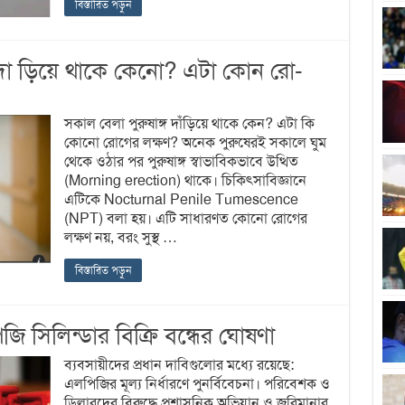
বিস্তারিত পড়ুন
দা ড়িয়ে থাকে কেনো? এটা কোন রো-
সকাল বেলা পুরুষাঙ্গ দাঁড়িয়ে থাকে কেন? এটা কি
কোনো রোগের লক্ষণ? অনেক পুরুষেরই সকালে ঘুম
থেকে ওঠার পর পুরুষাঙ্গ স্বাভাবিকভাবে উত্থিত
(Morning erection) থাকে। চিকিৎসাবিজ্ঞানে
এটিকে Nocturnal Penile Tumescence
(NPT) বলা হয়। এটি সাধারণত কোনো রোগের
লক্ষণ নয়, বরং সুস্থ …
বিস্তারিত পড়ুন
সিলিন্ডার বিক্রি বন্ধের ঘোষণা
ব্যবসায়ীদের প্রধান দাবিগুলোর মধ্যে রয়েছে:
এলপিজির মূল্য নির্ধারণে পুনর্বিবেচনা। পরিবেশক ও
ডিলারদের বিরুদ্ধে প্রশাসনিক অভিযান ও জরিমানার