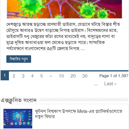
দেশজুড়ে আতঙ্ক ছড়াচ্ছে প্রাণঘাতী ভাইরাস, যেভাবে ঘটছে বিস্তার শীত
মৌসুমে আবারও উদ্বেগ বাড়াচ্ছে নিপাহ ভাইরাস। বিশেষজ্ঞদের মতে,
ভাইরাসটি শুধু খেজুরের কাঁচা রসের মাধ্যমেই নয়, বাদুড়ের লালা বা
মূত্রে দূষিত আধাখাওয়া ফল থেকেও ছড়াতে পারে। সাম্প্রতিক
পর্যবেক্ষণে বাংলাদেশের ৩৫টি জেলায় নিপাহ …
বিস্তারিত পড়ুন
1
2
3
4
5
»
10
20
30
Page 1 of 1,397
...
Last »
এক্সক্লুসিভ সংবাদ
ফুটবল বিশ্বকাপ উপলক্ষে Meta-এর প্ল্যাটফর্মগুলোতে
নতুন ফিচার