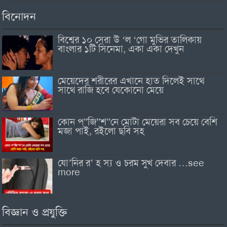
বিনোদন
বিশ্বের ১০ সেরা উ ‘ল ‘গো মুভির তালিকায়
বাংলার ১টি সিনেমা, একা একা দেখুন
মেয়েদের শরীরের এখানে হাত দিলেই সাথে
সাথে রাজি হবে যেকোনো মেয়ে
কোন প”জি”শ”নে মোটা মেয়েরা সব চেয়ে বেশি
মজা পাই, রইলো ছবি সহ
যো’নির র’ হ স্য ও চরম সুখ দেবার …see
more
বিজ্ঞান ও প্রযুক্তি