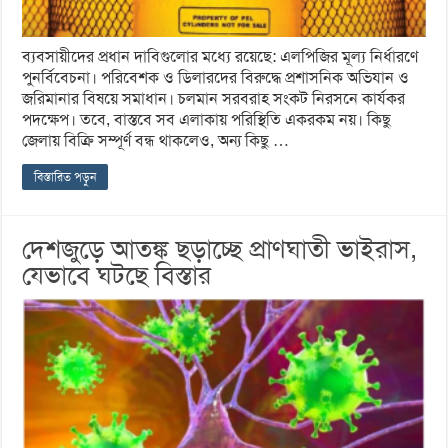
ব্যবসায়ীদের প্রধান দাবিগুলোর মধ্যে রয়েছে: এলপিজির মূল্য নির্ধারণে
পুনর্বিবেচনা। পরিবেশক ও ডিলারদের বিরুদ্ধে প্রশাসনিক অভিযান ও
জরিমানার বিষয়ে সমাধান। চলমান সরবরাহ সংকট নিরসনে কার্যকর
পদক্ষেপ। তবে, বাস্তবে সব এলাকায় পরিস্থিতি একরকম নয়। কিছু
জেলায় বিক্রি সম্পূর্ণ বন্ধ থাকলেও, অন্য কিছু …
বিস্তারিত পড়ুন
দেশজুড়ে আতঙ্ক ছড়াচ্ছে প্রাণঘাতী ভাইরাস,
যেভাবে ঘটছে বিস্তার