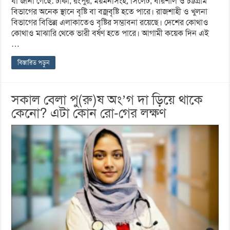
যা জানা গেছে: ঢাকা, রংপুর, ময়মনসিংহ, সিলেট, বরিশাল ও চট্টগ্রাম
বিভাগের অনেক স্থানে বৃষ্টি বা বজ্রবৃষ্টি হতে পারে। রাজশাহী ও খুলনা
বিভাগের বিভিন্ন এলাকাতেও বৃষ্টির সম্ভাবনা রয়েছে। দেশের কোথাও
কোথাও মাঝারি থেকে ভারী বর্ষণ হতে পারে। আগামী কয়েক দিন এই
…
বিস্তারিত পড়ুন
সকাল বেলা পু(রু)ষ অং’গ দা ড়িয়ে থাকে
কেনো? এটা কোন রো-গের লক্ষণ