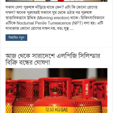
সকাল বেলা পুরুষাঙ্গ দাঁড়িয়ে থাকে কেন? এটা কি কোনো রোগের
লক্ষণ? অনেক পুরুষেরই সকালে ঘুম থেকে ওঠার পর পুরুষাঙ্গ
স্বাভাবিকভাবে উত্থিত (Morning erection) থাকে। চিকিৎসাবিজ্ঞানে
এটিকে Nocturnal Penile Tumescence (NPT) বলা হয়। এটি
সাধারণত কোনো রোগের লক্ষণ নয়, বরং সুস্থ …
বিস্তারিত পড়ুন
আজ থেকে সারাদেশে এলপিজি সিলিন্ডার
বিক্রি বন্ধের ঘোষণা