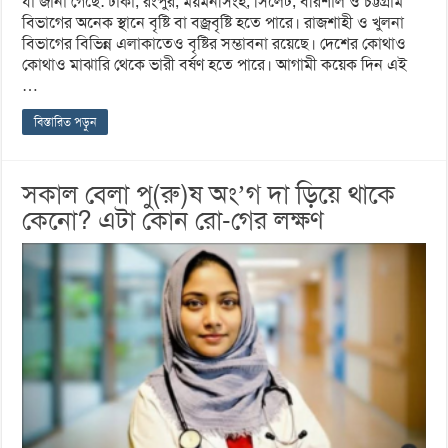
যা জানা গেছে: ঢাকা, রংপুর, ময়মনসিংহ, সিলেট, বরিশাল ও চট্টগ্রাম
বিভাগের অনেক স্থানে বৃষ্টি বা বজ্রবৃষ্টি হতে পারে। রাজশাহী ও খুলনা
বিভাগের বিভিন্ন এলাকাতেও বৃষ্টির সম্ভাবনা রয়েছে। দেশের কোথাও
কোথাও মাঝারি থেকে ভারী বর্ষণ হতে পারে। আগামী কয়েক দিন এই
…
বিস্তারিত পড়ুন
সকাল বেলা পু(রু)ষ অং’গ দা ড়িয়ে থাকে
কেনো? এটা কোন রো-গের লক্ষণ