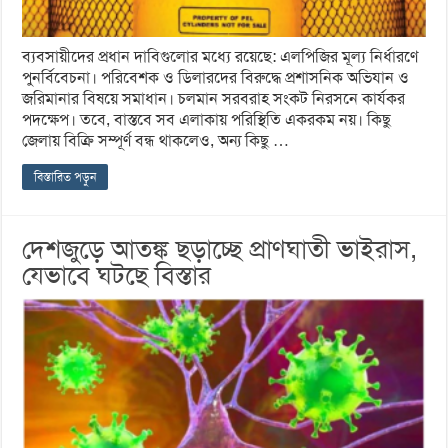
ব্যবসায়ীদের প্রধান দাবিগুলোর মধ্যে রয়েছে: এলপিজির মূল্য নির্ধারণে
পুনর্বিবেচনা। পরিবেশক ও ডিলারদের বিরুদ্ধে প্রশাসনিক অভিযান ও
জরিমানার বিষয়ে সমাধান। চলমান সরবরাহ সংকট নিরসনে কার্যকর
পদক্ষেপ। তবে, বাস্তবে সব এলাকায় পরিস্থিতি একরকম নয়। কিছু
জেলায় বিক্রি সম্পূর্ণ বন্ধ থাকলেও, অন্য কিছু …
বিস্তারিত পড়ুন
দেশজুড়ে আতঙ্ক ছড়াচ্ছে প্রাণঘাতী ভাইরাস,
যেভাবে ঘটছে বিস্তার