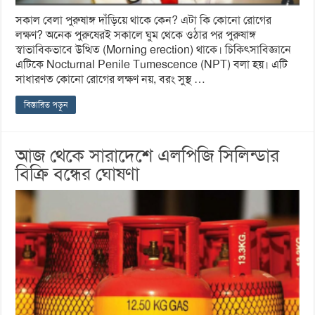
সকাল বেলা পুরুষাঙ্গ দাঁড়িয়ে থাকে কেন? এটা কি কোনো রোগের
লক্ষণ? অনেক পুরুষেরই সকালে ঘুম থেকে ওঠার পর পুরুষাঙ্গ
স্বাভাবিকভাবে উত্থিত (Morning erection) থাকে। চিকিৎসাবিজ্ঞানে
এটিকে Nocturnal Penile Tumescence (NPT) বলা হয়। এটি
সাধারণত কোনো রোগের লক্ষণ নয়, বরং সুস্থ …
বিস্তারিত পড়ুন
আজ থেকে সারাদেশে এলপিজি সিলিন্ডার
বিক্রি বন্ধের ঘোষণা