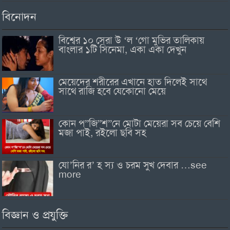
বিনোদন
বিশ্বের ১০ সেরা উ ‘ল ‘গো মুভির তালিকায়
বাংলার ১টি সিনেমা, একা একা দেখুন
মেয়েদের শরীরের এখানে হাত দিলেই সাথে
সাথে রাজি হবে যেকোনো মেয়ে
কোন প”জি”শ”নে মোটা মেয়েরা সব চেয়ে বেশি
মজা পাই, রইলো ছবি সহ
যো’নির র’ হ স্য ও চরম সুখ দেবার …see
more
বিজ্ঞান ও প্রযুক্তি