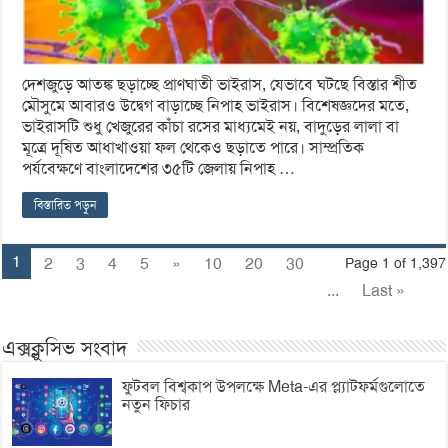
দেশজুড়ে আতঙ্ক ছড়াচ্ছে প্রাণঘাতী ভাইরাস, যেভাবে ঘটছে বিস্তার শীত
মৌসুমে আবারও উদ্বেগ বাড়াচ্ছে নিপাহ ভাইরাস। বিশেষজ্ঞদের মতে,
ভাইরাসটি শুধু খেজুরের কাঁচা রসের মাধ্যমেই নয়, বাদুড়ের লালা বা
মূত্রে দূষিত আধাখাওয়া ফল থেকেও ছড়াতে পারে। সাম্প্রতিক
পর্যবেক্ষণে বাংলাদেশের ৩৫টি জেলায় নিপাহ …
বিস্তারিত পড়ুন
1
2
3
4
5
»
10
20
30
Page 1 of 1,397
...
Last »
এক্সক্লুসিভ সংবাদ
ফুটবল বিশ্বকাপ উপলক্ষে Meta-এর প্ল্যাটফর্মগুলোতে
নতুন ফিচার