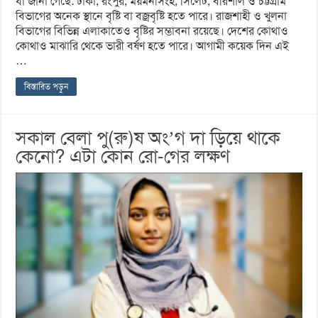
যা জানা গেছে: ঢাকা, রংপুর, ময়মনসিংহ, সিলেট, বরিশাল ও চট্টগ্রাম
বিভাগের অনেক স্থানে বৃষ্টি বা বজ্রবৃষ্টি হতে পারে। রাজশাহী ও খুলনা
বিভাগের বিভিন্ন এলাকাতেও বৃষ্টির সম্ভাবনা রয়েছে। দেশের কোথাও
কোথাও মাঝারি থেকে ভারী বর্ষণ হতে পারে। আগামী কয়েক দিন এই
…
বিস্তারিত পড়ুন
সকাল বেলা পু(রু)ষ অং’গ দা ড়িয়ে থাকে
কেনো? এটা কোন রো-গের লক্ষণ