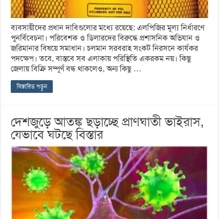
ব্যবসায়ীদের প্রধান দাবিগুলোর মধ্যে রয়েছে: এলপিজির মূল্য নির্ধারণে
পুনর্বিবেচনা। পরিবেশক ও ডিলারদের বিরুদ্ধে প্রশাসনিক অভিযান ও
জরিমানার বিষয়ে সমাধান। চলমান সরবরাহ সংকট নিরসনে কার্যকর
পদক্ষেপ। তবে, বাস্তবে সব এলাকায় পরিস্থিতি একরকম নয়। কিছু
জেলায় বিক্রি সম্পূর্ণ বন্ধ থাকলেও, অন্য কিছু …
বিস্তারিত পড়ুন
দেশজুড়ে আতঙ্ক ছড়াচ্ছে প্রাণঘাতী ভাইরাস,
যেভাবে ঘটছে বিস্তার