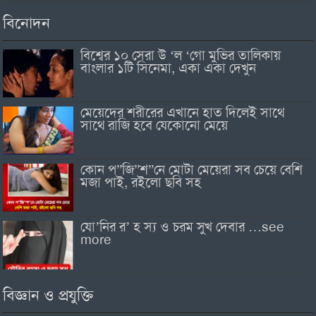
বিনোদন
বিশ্বের ১০ সেরা উ ‘ল ‘গো মুভির তালিকায়
বাংলার ১টি সিনেমা, একা একা দেখুন
মেয়েদের শরীরের এখানে হাত দিলেই সাথে
সাথে রাজি হবে যেকোনো মেয়ে
কোন প”জি”শ”নে মোটা মেয়েরা সব চেয়ে বেশি
মজা পাই, রইলো ছবি সহ
যো’নির র’ হ স্য ও চরম সুখ দেবার …see
more
বিজ্ঞান ও প্রযুক্তি