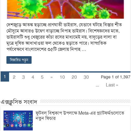
দেশজুড়ে আতঙ্ক ছড়াচ্ছে প্রাণঘাতী ভাইরাস, যেভাবে ঘটছে বিস্তার শীত
মৌসুমে আবারও উদ্বেগ বাড়াচ্ছে নিপাহ ভাইরাস। বিশেষজ্ঞদের মতে,
ভাইরাসটি শুধু খেজুরের কাঁচা রসের মাধ্যমেই নয়, বাদুড়ের লালা বা
মূত্রে দূষিত আধাখাওয়া ফল থেকেও ছড়াতে পারে। সাম্প্রতিক
পর্যবেক্ষণে বাংলাদেশের ৩৫টি জেলায় নিপাহ …
বিস্তারিত পড়ুন
1
2
3
4
5
»
10
20
30
Page 1 of 1,397
...
Last »
এক্সক্লুসিভ সংবাদ
ফুটবল বিশ্বকাপ উপলক্ষে Meta-এর প্ল্যাটফর্মগুলোতে
নতুন ফিচার