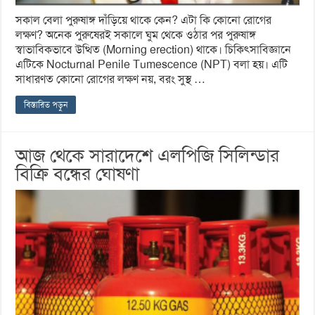
সকাল বেলা পুরুষাঙ্গ দাঁড়িয়ে থাকে কেন? এটা কি কোনো রোগের
লক্ষণ? অনেক পুরুষেরই সকালে ঘুম থেকে ওঠার পর পুরুষাঙ্গ
স্বাভাবিকভাবে উত্থিত (Morning erection) থাকে। চিকিৎসাবিজ্ঞানে
এটিকে Nocturnal Penile Tumescence (NPT) বলা হয়। এটি
সাধারণত কোনো রোগের লক্ষণ নয়, বরং সুস্থ …
বিস্তারিত পড়ুন
আজ থেকে সারাদেশে এলপিজি সিলিন্ডার
বিক্রি বন্ধের ঘোষণা