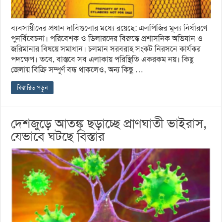
ব্যবসায়ীদের প্রধান দাবিগুলোর মধ্যে রয়েছে: এলপিজির মূল্য নির্ধারণে
পুনর্বিবেচনা। পরিবেশক ও ডিলারদের বিরুদ্ধে প্রশাসনিক অভিযান ও
জরিমানার বিষয়ে সমাধান। চলমান সরবরাহ সংকট নিরসনে কার্যকর
পদক্ষেপ। তবে, বাস্তবে সব এলাকায় পরিস্থিতি একরকম নয়। কিছু
জেলায় বিক্রি সম্পূর্ণ বন্ধ থাকলেও, অন্য কিছু …
বিস্তারিত পড়ুন
দেশজুড়ে আতঙ্ক ছড়াচ্ছে প্রাণঘাতী ভাইরাস,
যেভাবে ঘটছে বিস্তার