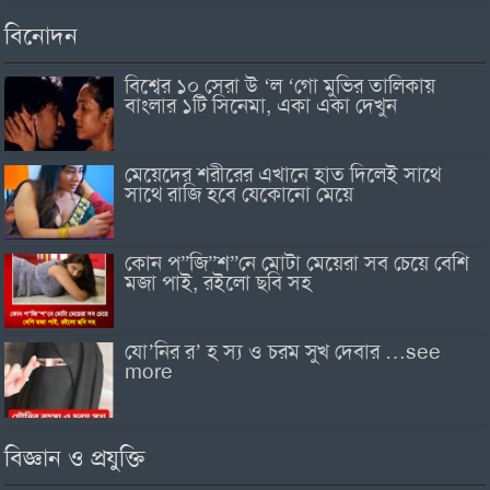
বিনোদন
বিশ্বের ১০ সেরা উ ‘ল ‘গো মুভির তালিকায়
বাংলার ১টি সিনেমা, একা একা দেখুন
মেয়েদের শরীরের এখানে হাত দিলেই সাথে
সাথে রাজি হবে যেকোনো মেয়ে
কোন প”জি”শ”নে মোটা মেয়েরা সব চেয়ে বেশি
মজা পাই, রইলো ছবি সহ
যো’নির র’ হ স্য ও চরম সুখ দেবার …see
more
বিজ্ঞান ও প্রযুক্তি