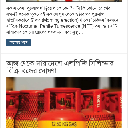
সকাল বেলা পুরুষাঙ্গ দাঁড়িয়ে থাকে কেন? এটা কি কোনো রোগের
লক্ষণ? অনেক পুরুষেরই সকালে ঘুম থেকে ওঠার পর পুরুষাঙ্গ
স্বাভাবিকভাবে উত্থিত (Morning erection) থাকে। চিকিৎসাবিজ্ঞানে
এটিকে Nocturnal Penile Tumescence (NPT) বলা হয়। এটি
সাধারণত কোনো রোগের লক্ষণ নয়, বরং সুস্থ …
বিস্তারিত পড়ুন
আজ থেকে সারাদেশে এলপিজি সিলিন্ডার
বিক্রি বন্ধের ঘোষণা