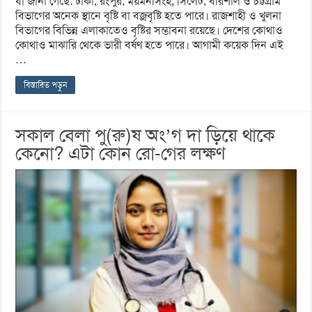
যা জানা গেছে: ঢাকা, রংপুর, ময়মনসিংহ, সিলেট, বরিশাল ও চট্টগ্রাম
বিভাগের অনেক স্থানে বৃষ্টি বা বজ্রবৃষ্টি হতে পারে। রাজশাহী ও খুলনা
বিভাগের বিভিন্ন এলাকাতেও বৃষ্টির সম্ভাবনা রয়েছে। দেশের কোথাও
কোথাও মাঝারি থেকে ভারী বর্ষণ হতে পারে। আগামী কয়েক দিন এই
…
বিস্তারিত পড়ুন
সকাল বেলা পু(রু)ষ অং’গ দা ড়িয়ে থাকে
কেনো? এটা কোন রো-গের লক্ষণ