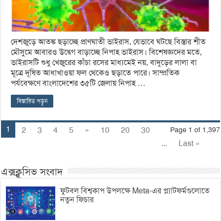
দেশজুড়ে আতঙ্ক ছড়াচ্ছে প্রাণঘাতী ভাইরাস, যেভাবে ঘটছে বিস্তার শীত
মৌসুমে আবারও উদ্বেগ বাড়াচ্ছে নিপাহ ভাইরাস। বিশেষজ্ঞদের মতে,
ভাইরাসটি শুধু খেজুরের কাঁচা রসের মাধ্যমেই নয়, বাদুড়ের লালা বা
মূত্রে দূষিত আধাখাওয়া ফল থেকেও ছড়াতে পারে। সাম্প্রতিক
পর্যবেক্ষণে বাংলাদেশের ৩৫টি জেলায় নিপাহ …
বিস্তারিত পড়ুন
1
2
3
4
5
»
10
20
30
Page 1 of 1,397
...
Last »
এক্সক্লুসিভ সংবাদ
ফুটবল বিশ্বকাপ উপলক্ষে Meta-এর প্ল্যাটফর্মগুলোতে
নতুন ফিচার