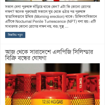
সকাল বেলা পুরুষাঙ্গ দাঁড়িয়ে থাকে কেন? এটা কি কোনো রোগের
লক্ষণ? অনেক পুরুষেরই সকালে ঘুম থেকে ওঠার পর পুরুষাঙ্গ
স্বাভাবিকভাবে উত্থিত (Morning erection) থাকে। চিকিৎসাবিজ্ঞানে
এটিকে Nocturnal Penile Tumescence (NPT) বলা হয়। এটি
সাধারণত কোনো রোগের লক্ষণ নয়, বরং সুস্থ …
বিস্তারিত পড়ুন
আজ থেকে সারাদেশে এলপিজি সিলিন্ডার
বিক্রি বন্ধের ঘোষণা