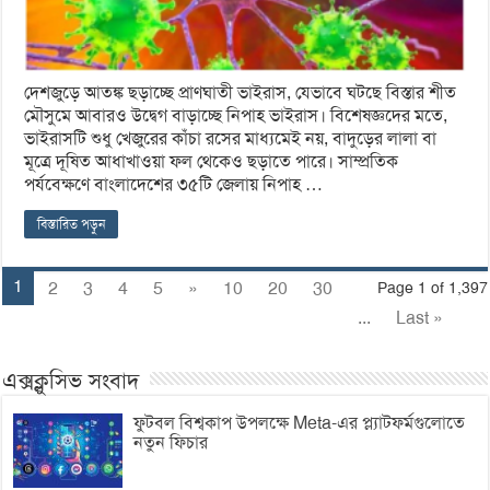
দেশজুড়ে আতঙ্ক ছড়াচ্ছে প্রাণঘাতী ভাইরাস, যেভাবে ঘটছে বিস্তার শীত
মৌসুমে আবারও উদ্বেগ বাড়াচ্ছে নিপাহ ভাইরাস। বিশেষজ্ঞদের মতে,
ভাইরাসটি শুধু খেজুরের কাঁচা রসের মাধ্যমেই নয়, বাদুড়ের লালা বা
মূত্রে দূষিত আধাখাওয়া ফল থেকেও ছড়াতে পারে। সাম্প্রতিক
পর্যবেক্ষণে বাংলাদেশের ৩৫টি জেলায় নিপাহ …
বিস্তারিত পড়ুন
1
2
3
4
5
»
10
20
30
Page 1 of 1,397
...
Last »
এক্সক্লুসিভ সংবাদ
ফুটবল বিশ্বকাপ উপলক্ষে Meta-এর প্ল্যাটফর্মগুলোতে
নতুন ফিচার