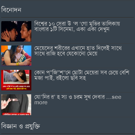
বিনোদন
বিশ্বের ১০ সেরা উ ‘ল ‘গো মুভির তালিকায়
বাংলার ১টি সিনেমা, একা একা দেখুন
মেয়েদের শরীরের এখানে হাত দিলেই সাথে
সাথে রাজি হবে যেকোনো মেয়ে
কোন প”জি”শ”নে মোটা মেয়েরা সব চেয়ে বেশি
মজা পাই, রইলো ছবি সহ
যো’নির র’ হ স্য ও চরম সুখ দেবার …see
more
বিজ্ঞান ও প্রযুক্তি