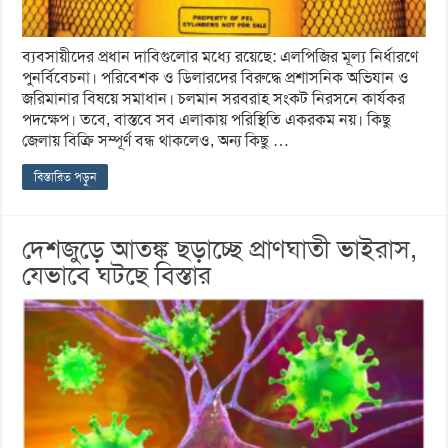
ব্যবসায়ীদের প্রধান দাবিগুলোর মধ্যে রয়েছে: এলপিজির মূল্য নির্ধারণে
পুনর্বিবেচনা। পরিবেশক ও ডিলারদের বিরুদ্ধে প্রশাসনিক অভিযান ও
জরিমানার বিষয়ে সমাধান। চলমান সরবরাহ সংকট নিরসনে কার্যকর
পদক্ষেপ। তবে, বাস্তবে সব এলাকায় পরিস্থিতি একরকম নয়। কিছু
জেলায় বিক্রি সম্পূর্ণ বন্ধ থাকলেও, অন্য কিছু …
বিস্তারিত পড়ুন
দেশজুড়ে আতঙ্ক ছড়াচ্ছে প্রাণঘাতী ভাইরাস,
যেভাবে ঘটছে বিস্তার