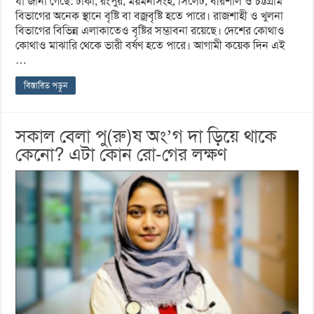
যা জানা গেছে: ঢাকা, রংপুর, ময়মনসিংহ, সিলেট, বরিশাল ও চট্টগ্রাম
বিভাগের অনেক স্থানে বৃষ্টি বা বজ্রবৃষ্টি হতে পারে। রাজশাহী ও খুলনা
বিভাগের বিভিন্ন এলাকাতেও বৃষ্টির সম্ভাবনা রয়েছে। দেশের কোথাও
কোথাও মাঝারি থেকে ভারী বর্ষণ হতে পারে। আগামী কয়েক দিন এই
…
বিস্তারিত পড়ুন
সকাল বেলা পু(রু)ষ অং’গ দা ড়িয়ে থাকে
কেনো? এটা কোন রো-গের লক্ষণ