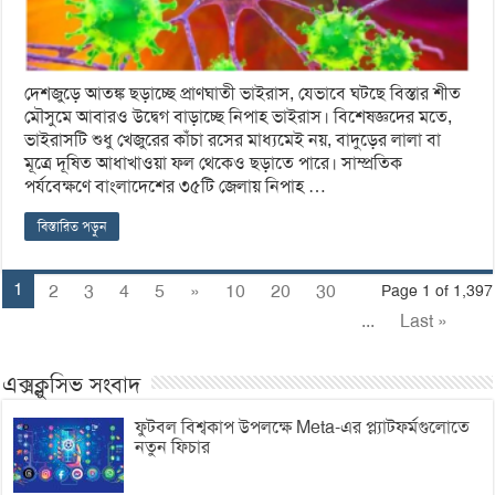
দেশজুড়ে আতঙ্ক ছড়াচ্ছে প্রাণঘাতী ভাইরাস, যেভাবে ঘটছে বিস্তার শীত
মৌসুমে আবারও উদ্বেগ বাড়াচ্ছে নিপাহ ভাইরাস। বিশেষজ্ঞদের মতে,
ভাইরাসটি শুধু খেজুরের কাঁচা রসের মাধ্যমেই নয়, বাদুড়ের লালা বা
মূত্রে দূষিত আধাখাওয়া ফল থেকেও ছড়াতে পারে। সাম্প্রতিক
পর্যবেক্ষণে বাংলাদেশের ৩৫টি জেলায় নিপাহ …
বিস্তারিত পড়ুন
1
2
3
4
5
»
10
20
30
Page 1 of 1,397
...
Last »
এক্সক্লুসিভ সংবাদ
ফুটবল বিশ্বকাপ উপলক্ষে Meta-এর প্ল্যাটফর্মগুলোতে
নতুন ফিচার