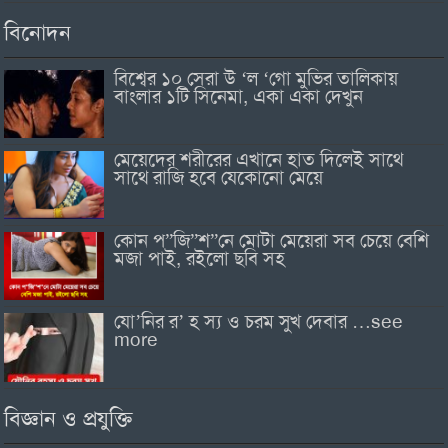
বিনোদন
বিশ্বের ১০ সেরা উ ‘ল ‘গো মুভির তালিকায়
বাংলার ১টি সিনেমা, একা একা দেখুন
মেয়েদের শরীরের এখানে হাত দিলেই সাথে
সাথে রাজি হবে যেকোনো মেয়ে
কোন প”জি”শ”নে মোটা মেয়েরা সব চেয়ে বেশি
মজা পাই, রইলো ছবি সহ
যো’নির র’ হ স্য ও চরম সুখ দেবার …see
more
বিজ্ঞান ও প্রযুক্তি