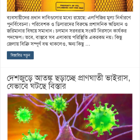
ব্যবসায়ীদের প্রধান দাবিগুলোর মধ্যে রয়েছে: এলপিজির মূল্য নির্ধারণে
পুনর্বিবেচনা। পরিবেশক ও ডিলারদের বিরুদ্ধে প্রশাসনিক অভিযান ও
জরিমানার বিষয়ে সমাধান। চলমান সরবরাহ সংকট নিরসনে কার্যকর
পদক্ষেপ। তবে, বাস্তবে সব এলাকায় পরিস্থিতি একরকম নয়। কিছু
জেলায় বিক্রি সম্পূর্ণ বন্ধ থাকলেও, অন্য কিছু …
বিস্তারিত পড়ুন
দেশজুড়ে আতঙ্ক ছড়াচ্ছে প্রাণঘাতী ভাইরাস,
যেভাবে ঘটছে বিস্তার