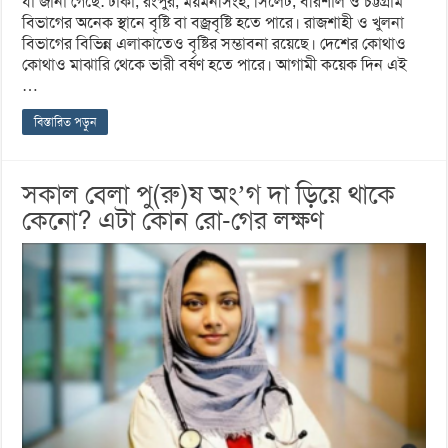
যা জানা গেছে: ঢাকা, রংপুর, ময়মনসিংহ, সিলেট, বরিশাল ও চট্টগ্রাম
বিভাগের অনেক স্থানে বৃষ্টি বা বজ্রবৃষ্টি হতে পারে। রাজশাহী ও খুলনা
বিভাগের বিভিন্ন এলাকাতেও বৃষ্টির সম্ভাবনা রয়েছে। দেশের কোথাও
কোথাও মাঝারি থেকে ভারী বর্ষণ হতে পারে। আগামী কয়েক দিন এই
…
বিস্তারিত পড়ুন
সকাল বেলা পু(রু)ষ অং’গ দা ড়িয়ে থাকে
কেনো? এটা কোন রো-গের লক্ষণ