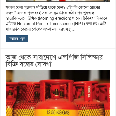
সকাল বেলা পুরুষাঙ্গ দাঁড়িয়ে থাকে কেন? এটা কি কোনো রোগের
লক্ষণ? অনেক পুরুষেরই সকালে ঘুম থেকে ওঠার পর পুরুষাঙ্গ
স্বাভাবিকভাবে উত্থিত (Morning erection) থাকে। চিকিৎসাবিজ্ঞানে
এটিকে Nocturnal Penile Tumescence (NPT) বলা হয়। এটি
সাধারণত কোনো রোগের লক্ষণ নয়, বরং সুস্থ …
বিস্তারিত পড়ুন
আজ থেকে সারাদেশে এলপিজি সিলিন্ডার
বিক্রি বন্ধের ঘোষণা