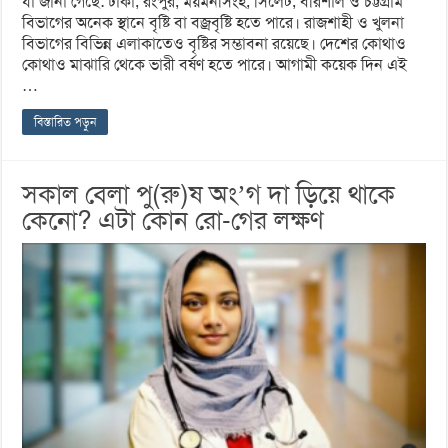
যা জানা গেছে: ঢাকা, রংপুর, ময়মনসিংহ, সিলেট, বরিশাল ও চট্টগ্রাম
বিভাগের অনেক স্থানে বৃষ্টি বা বজ্রবৃষ্টি হতে পারে। রাজশাহী ও খুলনা
বিভাগের বিভিন্ন এলাকাতেও বৃষ্টির সম্ভাবনা রয়েছে। দেশের কোথাও
কোথাও মাঝারি থেকে ভারী বর্ষণ হতে পারে। আগামী কয়েক দিন এই
…
বিস্তারিত পড়ুন
সকাল বেলা পু(রু)ষ অং’গ দা ড়িয়ে থাকে
কেনো? এটা কোন রো-গের লক্ষণ