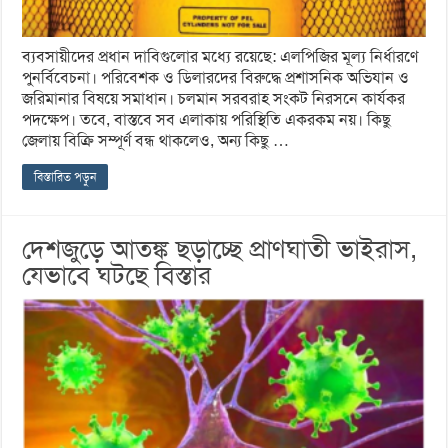
ব্যবসায়ীদের প্রধান দাবিগুলোর মধ্যে রয়েছে: এলপিজির মূল্য নির্ধারণে
পুনর্বিবেচনা। পরিবেশক ও ডিলারদের বিরুদ্ধে প্রশাসনিক অভিযান ও
জরিমানার বিষয়ে সমাধান। চলমান সরবরাহ সংকট নিরসনে কার্যকর
পদক্ষেপ। তবে, বাস্তবে সব এলাকায় পরিস্থিতি একরকম নয়। কিছু
জেলায় বিক্রি সম্পূর্ণ বন্ধ থাকলেও, অন্য কিছু …
বিস্তারিত পড়ুন
দেশজুড়ে আতঙ্ক ছড়াচ্ছে প্রাণঘাতী ভাইরাস,
যেভাবে ঘটছে বিস্তার