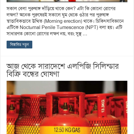
সকাল বেলা পুরুষাঙ্গ দাঁড়িয়ে থাকে কেন? এটা কি কোনো রোগের
লক্ষণ? অনেক পুরুষেরই সকালে ঘুম থেকে ওঠার পর পুরুষাঙ্গ
স্বাভাবিকভাবে উত্থিত (Morning erection) থাকে। চিকিৎসাবিজ্ঞানে
এটিকে Nocturnal Penile Tumescence (NPT) বলা হয়। এটি
সাধারণত কোনো রোগের লক্ষণ নয়, বরং সুস্থ …
বিস্তারিত পড়ুন
আজ থেকে সারাদেশে এলপিজি সিলিন্ডার
বিক্রি বন্ধের ঘোষণা