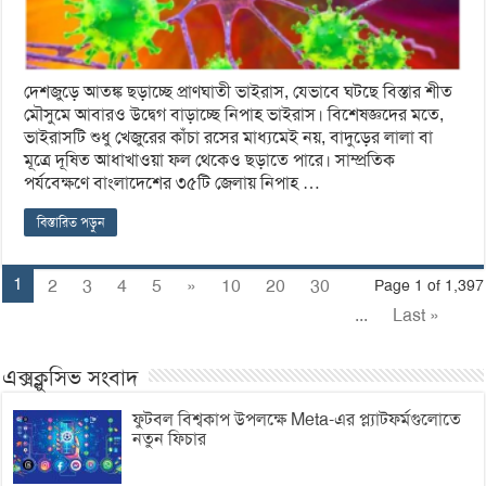
দেশজুড়ে আতঙ্ক ছড়াচ্ছে প্রাণঘাতী ভাইরাস, যেভাবে ঘটছে বিস্তার শীত
মৌসুমে আবারও উদ্বেগ বাড়াচ্ছে নিপাহ ভাইরাস। বিশেষজ্ঞদের মতে,
ভাইরাসটি শুধু খেজুরের কাঁচা রসের মাধ্যমেই নয়, বাদুড়ের লালা বা
মূত্রে দূষিত আধাখাওয়া ফল থেকেও ছড়াতে পারে। সাম্প্রতিক
পর্যবেক্ষণে বাংলাদেশের ৩৫টি জেলায় নিপাহ …
বিস্তারিত পড়ুন
1
2
3
4
5
»
10
20
30
Page 1 of 1,397
...
Last »
এক্সক্লুসিভ সংবাদ
ফুটবল বিশ্বকাপ উপলক্ষে Meta-এর প্ল্যাটফর্মগুলোতে
নতুন ফিচার