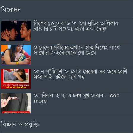
বিনোদন
বিশ্বের ১০ সেরা উ ‘ল ‘গো মুভির তালিকায়
বাংলার ১টি সিনেমা, একা একা দেখুন
মেয়েদের শরীরের এখানে হাত দিলেই সাথে
সাথে রাজি হবে যেকোনো মেয়ে
কোন প”জি”শ”নে মোটা মেয়েরা সব চেয়ে বেশি
মজা পাই, রইলো ছবি সহ
যো’নির র’ হ স্য ও চরম সুখ দেবার …see
more
বিজ্ঞান ও প্রযুক্তি