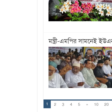
মন্ত্রী-এমপির সামনেই ইউ
1
2
3
4
5
»
10
20