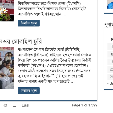
বিশ্ববিদ্যালয়ের ছাত্র-শিক্ষক কেন্দ্র (টিএসসি)
মিলনায়তনে বিশ্ববিদ্যালয়ের ডিবেটিং সোসাইটি
আয়োজিত ‘জুলাই গণঅভ্যুত্থান …
বিস্তারিত পড়ুন
পুরা
এনওর মোবাইল চুরি
বাংলাদেশ টেপবল ক্রিকেট বোর্ড (বিটিসিবি)
আয়োজিত (বিসিএল) ফাইনাল-২০২৬ খেলা দেখতে
গিয়ে বিপাকে পড়লেন কালিয়াকৈর উপজেলা নির্বাহী
1
কর্মকর্তা (ইউএনও) এএইচএম ফখরুল হোসাইন।
2
খেলার মাঠে প্রবেশের সময় ভিড়ের মধ্যে ইউএনওর
ব্যবহৃত দামি আইফোনটি চুরি হয়ে গেছে। ওই
2
ঘটনায় থানায় একটি সাধারণ ডায়েরি …
« J
বিস্তারিত পড়ুন
30
...
Last »
Page 1 of 1,399