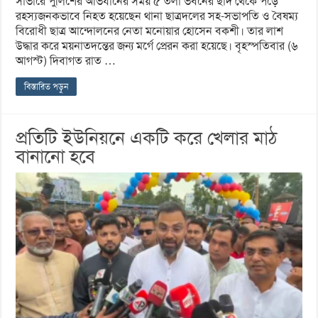
সাভারে পুলিশের অভিযানের সময় ৫ তলা ভবনের ছাদ থেকে পড়ে
রহস্যজনকভাবে নিহত হয়েছেন থানা ছাত্রদলের সহ-সভাপতি ও বৈষম্য
বিরোধী ছাত্র আন্দোলনের নেতা মনোয়ার হোসেন বকশী। তার লাশ
উদ্ধার করে ময়নাতদন্তের জন্য মর্গে প্রেরন করা হয়েছে। বৃহস্পতিবার (৬
আগস্ট) দিবাগত রাত …
বিস্তারিত পড়ুন
প্রতিটি ইউনিয়নে একটি করে খেলার মাঠ
বানানো হবে