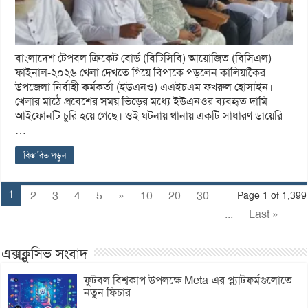
বাংলাদেশ টেপবল ক্রিকেট বোর্ড (বিটিসিবি) আয়োজিত (বিসিএল)
ফাইনাল-২০২৬ খেলা দেখতে গিয়ে বিপাকে পড়লেন কালিয়াকৈর
উপজেলা নির্বাহী কর্মকর্তা (ইউএনও) এএইচএম ফখরুল হোসাইন।
খেলার মাঠে প্রবেশের সময় ভিড়ের মধ্যে ইউএনওর ব্যবহৃত দামি
আইফোনটি চুরি হয়ে গেছে। ওই ঘটনায় থানায় একটি সাধারণ ডায়েরি
…
বিস্তারিত পড়ুন
1
2
3
4
5
»
10
20
30
Page 1 of 1,399
...
Last »
এক্সক্লুসিভ সংবাদ
ফুটবল বিশ্বকাপ উপলক্ষে Meta-এর প্ল্যাটফর্মগুলোতে
নতুন ফিচার