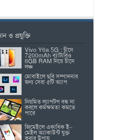
ঞান ও প্রযুক্তি
Vivo Y6a 5G : চীনে
7200mAh ব্যাটারিও
8GB RAM নিয়ে চীনে
লঞ্চ
মোবাইলে ছবি সম্পাদনার
জন্য সেরা ৫টি অ্যাপ
নিয়মিত ল্যাপটপ বন্ধ না
করলে কর্মক্ষমতা কমতে
পারে
জিমেইলে একাধিক ই–
মেইল অ্যাকাউন্ট যুক্ত
করার উপায়