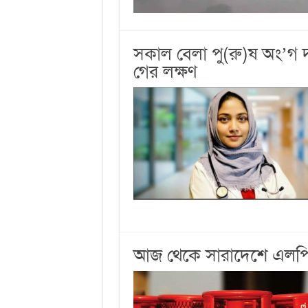
সকাল বেলা পু(রু)ষ অং’গ 
গের লক্ষণ
আজ থেকে সারাদেশে এলপিজি 