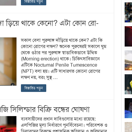
বিস্তারিত পড়ুন
দা ড়িয়ে থাকে কেনো? এটা কোন রো-
সকাল বেলা পুরুষাঙ্গ দাঁড়িয়ে থাকে কেন? এটা কি
কোনো রোগের লক্ষণ? অনেক পুরুষেরই সকালে ঘুম
থেকে ওঠার পর পুরুষাঙ্গ স্বাভাবিকভাবে উত্থিত
(Morning erection) থাকে। চিকিৎসাবিজ্ঞানে
এটিকে Nocturnal Penile Tumescence
(NPT) বলা হয়। এটি সাধারণত কোনো রোগের
লক্ষণ নয়, বরং সুস্থ …
বিস্তারিত পড়ুন
সিলিন্ডার বিক্রি বন্ধের ঘোষণা
ব্যবসায়ীদের প্রধান দাবিগুলোর মধ্যে রয়েছে:
এলপিজির মূল্য নির্ধারণে পুনর্বিবেচনা। পরিবেশক ও
ডিলারদের বিরুদ্ধে প্রশাসনিক অভিযান ও জরিমানার