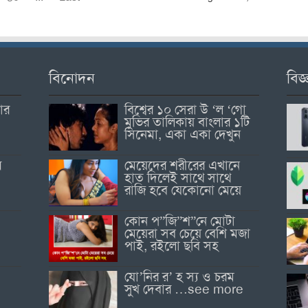
বিনোদন
বিজ্
োর
বিশ্বের ১০ সেরা উ ‘ল ‘গো
মুভির তালিকায় বাংলার ১টি
সিনেমা, একা একা দেখুন
র
মেয়েদের শরীরের এখানে
হাত দিলেই সাথে সাথে
রাজি হবে যেকোনো মেয়ে
কোন প”জি”শ”নে মোটা
মেয়েরা সব চেয়ে বেশি মজা
পাই, রইলো ছবি সহ
যো’নির র’ হ স্য ও চরম
সুখ দেবার …see more