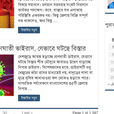
বিষয়ে সমাধান। চলমান সরবরাহ সংকট নিরসনে
কার্যকর পদক্ষেপ। তবে, বাস্তবে সব এলাকায়
পরিস্থিতি একরকম নয়। কিছু জেলায় বিক্রি সম্পূর্ণ
বন্ধ থাকলেও, অন্য কিছু …
পুরা
বিস্তারিত পড়ুন
াণঘাতী ভাইরাস, যেভাবে ঘটছে বিস্তার
দেশজুড়ে আতঙ্ক ছড়াচ্ছে প্রাণঘাতী ভাইরাস, যেভাবে
ঘটছে বিস্তার শীত মৌসুমে আবারও উদ্বেগ বাড়াচ্ছে
1
নিপাহ ভাইরাস। বিশেষজ্ঞদের মতে, ভাইরাসটি শুধু
2
খেজুরের কাঁচা রসের মাধ্যমেই নয়, বাদুড়ের লালা বা
2
মূত্রে দূষিত আধাখাওয়া ফল থেকেও ছড়াতে পারে।
সাম্প্রতিক পর্যবেক্ষণে বাংলাদেশের ৩৫টি জেলায়
« J
নিপাহ …
বিস্তারিত পড়ুন
30
...
Last »
Page 1 of 1,397