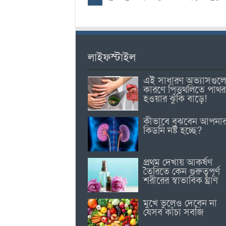
লাইফস্টাইল
এই সাধারণ অভ্যাসগুল
কারণে পিত্তথলিতে পাথর
হওয়ার ঝুঁকি বাড়ে!
কীভাবে বুঝবেন আপনা
কিডনি নষ্ট হচ্ছে?
প্রথম দেখায় আকর্ষণ
তৈরিতে কেন গুরুত্বপূর্ণ
শরীরের স্বাভাবিক ঘ্রাণ
মুখে ভুলেও দেবেন না
যেসব কাঁচা সবজি