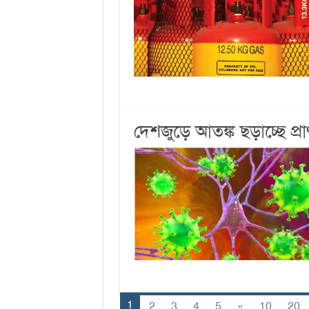
দেশজুড়ে আতঙ্ক ছড়াচ্ছে প্র
1
2
3
4
5
»
10
20