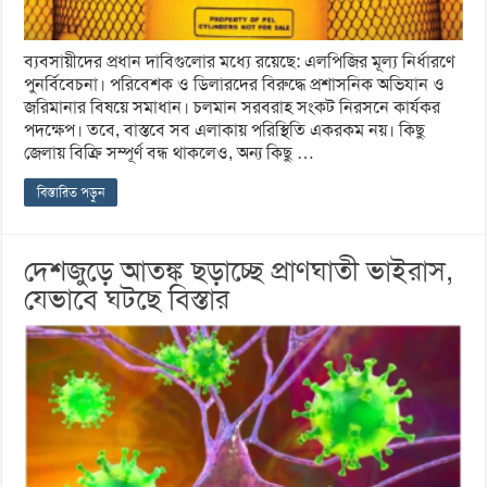
ব্যবসায়ীদের প্রধান দাবিগুলোর মধ্যে রয়েছে: এলপিজির মূল্য নির্ধারণে
পুনর্বিবেচনা। পরিবেশক ও ডিলারদের বিরুদ্ধে প্রশাসনিক অভিযান ও
জরিমানার বিষয়ে সমাধান। চলমান সরবরাহ সংকট নিরসনে কার্যকর
পদক্ষেপ। তবে, বাস্তবে সব এলাকায় পরিস্থিতি একরকম নয়। কিছু
জেলায় বিক্রি সম্পূর্ণ বন্ধ থাকলেও, অন্য কিছু …
বিস্তারিত পড়ুন
দেশজুড়ে আতঙ্ক ছড়াচ্ছে প্রাণঘাতী ভাইরাস,
যেভাবে ঘটছে বিস্তার