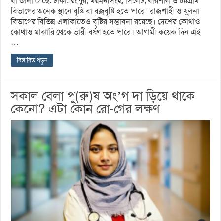
যা জানা গেছে: ঢাকা, রংপুর, ময়মনসিংহ, সিলেট, বরিশাল ও চট্টগ্রাম
বিভাগের অনেক স্থানে বৃষ্টি বা বজ্রবৃষ্টি হতে পারে। রাজশাহী ও খুলনা
বিভাগের বিভিন্ন এলাকাতেও বৃষ্টির সম্ভাবনা রয়েছে। দেশের কোথাও
কোথাও মাঝারি থেকে ভারী বর্ষণ হতে পারে। আগামী কয়েক দিন এই
…
বিস্তারিত পড়ুন
সকাল বেলা পু(রু)ষ অং’গ দা ড়িয়ে থাকে
কেনো? এটা কোন রো-গের লক্ষণ