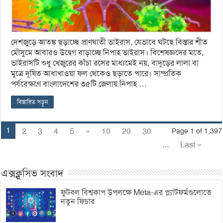
দেশজুড়ে আতঙ্ক ছড়াচ্ছে প্রাণঘাতী ভাইরাস, যেভাবে ঘটছে বিস্তার শীত
মৌসুমে আবারও উদ্বেগ বাড়াচ্ছে নিপাহ ভাইরাস। বিশেষজ্ঞদের মতে,
ভাইরাসটি শুধু খেজুরের কাঁচা রসের মাধ্যমেই নয়, বাদুড়ের লালা বা
মূত্রে দূষিত আধাখাওয়া ফল থেকেও ছড়াতে পারে। সাম্প্রতিক
পর্যবেক্ষণে বাংলাদেশের ৩৫টি জেলায় নিপাহ …
বিস্তারিত পড়ুন
1
2
3
4
5
»
10
20
30
Page 1 of 1,397
...
Last »
এক্সক্লুসিভ সংবাদ
ফুটবল বিশ্বকাপ উপলক্ষে Meta-এর প্ল্যাটফর্মগুলোতে
নতুন ফিচার