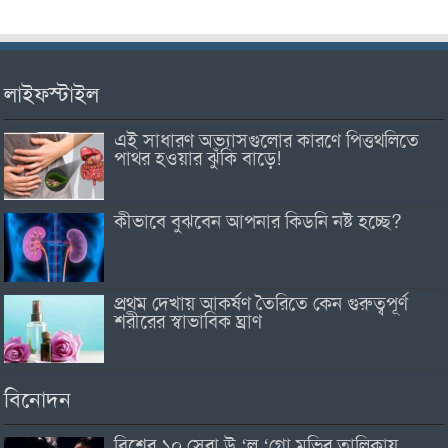
লাইফস্টাইল
এই সাধারণ অভ্যাসগুলোর কারণে পিত্তথলিতে
পাথর হওয়ার ঝুঁকি বাড়ে!
কীভাবে বুঝবেন আপনার কিডনি নষ্ট হচ্ছে?
প্রথম দেখায় আকর্ষণ তৈরিতে কেন গুরুত্বপূর্ণ
শরীরের স্বাভাবিক ঘ্রাণ
বিনোদন
বিশ্বের ১০ সেরা উ ‘ল ‘গো মুভির তালিকায়