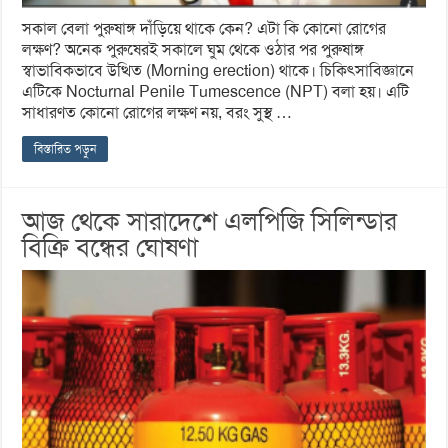
সকাল বেলা পুরুষাঙ্গ দাঁড়িয়ে থাকে কেন? এটা কি কোনো রোগের
লক্ষণ? অনেক পুরুষেরই সকালে ঘুম থেকে ওঠার পর পুরুষাঙ্গ
স্বাভাবিকভাবে উত্থিত (Morning erection) থাকে। চিকিৎসাবিজ্ঞানে
এটিকে Nocturnal Penile Tumescence (NPT) বলা হয়। এটি
সাধারণত কোনো রোগের লক্ষণ নয়, বরং সুস্থ …
বিস্তারিত পড়ুন
আজ থেকে সারাদেশে এলপিজি সিলিন্ডার
বিক্রি বন্ধের ঘোষণা