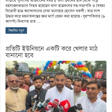
সাভারে পুলিশের অভিযানের সময় ৫ তলা ভবনের ছাদ থেকে পড়ে
রহস্যজনকভাবে নিহত হয়েছেন থানা ছাত্রদলের সহ-সভাপতি ও বৈষম্য
বিরোধী ছাত্র আন্দোলনের নেতা মনোয়ার হোসেন বকশী। তার লাশ
উদ্ধার করে ময়নাতদন্তের জন্য মর্গে প্রেরন করা হয়েছে। বৃহস্পতিবার (৬
আগস্ট) দিবাগত রাত …
বিস্তারিত পড়ুন
প্রতিটি ইউনিয়নে একটি করে খেলার মাঠ
বানানো হবে