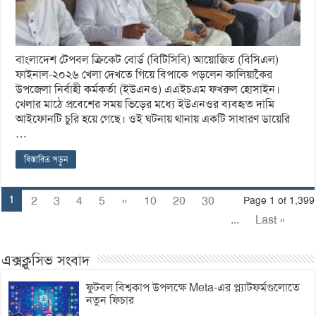
বাংলাদেশ টেপবল ক্রিকেট বোর্ড (বিটিসিবি) আয়োজিত (বিসিএল)
ফাইনাল-২০২৬ খেলা দেখতে গিয়ে বিপাকে পড়লেন কালিয়াকৈর
উপজেলা নির্বাহী কর্মকর্তা (ইউএনও) এএইচএম ফখরুল হোসাইন।
খেলার মাঠে প্রবেশের সময় ভিড়ের মধ্যে ইউএনওর ব্যবহৃত দামি
আইফোনটি চুরি হয়ে গেছে। ওই ঘটনায় থানায় একটি সাধারণ ডায়েরি
…
বিস্তারিত পড়ুন
1
2
3
4
5
»
10
20
30
Page 1 of 1,399
...
Last »
এক্সক্লুসিভ সংবাদ
ফুটবল বিশ্বকাপ উপলক্ষে Meta-এর প্ল্যাটফর্মগুলোতে
নতুন ফিচার