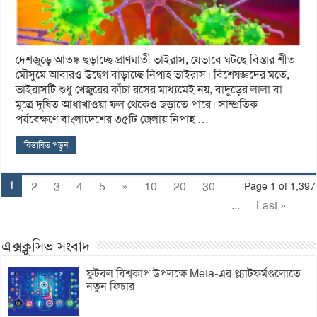
দেশজুড়ে আতঙ্ক ছড়াচ্ছে প্রাণঘাতী ভাইরাস, যেভাবে ঘটছে বিস্তার শীত
মৌসুমে আবারও উদ্বেগ বাড়াচ্ছে নিপাহ ভাইরাস। বিশেষজ্ঞদের মতে,
ভাইরাসটি শুধু খেজুরের কাঁচা রসের মাধ্যমেই নয়, বাদুড়ের লালা বা
মূত্রে দূষিত আধাখাওয়া ফল থেকেও ছড়াতে পারে। সাম্প্রতিক
পর্যবেক্ষণে বাংলাদেশের ৩৫টি জেলায় নিপাহ …
বিস্তারিত পড়ুন
1
2
3
4
5
»
10
20
30
Page 1 of 1,397
...
Last »
এক্সক্লুসিভ সংবাদ
ফুটবল বিশ্বকাপ উপলক্ষে Meta-এর প্ল্যাটফর্মগুলোতে
নতুন ফিচার