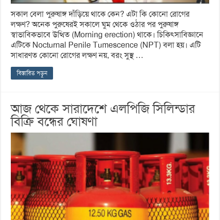
সকাল বেলা পুরুষাঙ্গ দাঁড়িয়ে থাকে কেন? এটা কি কোনো রোগের
লক্ষণ? অনেক পুরুষেরই সকালে ঘুম থেকে ওঠার পর পুরুষাঙ্গ
স্বাভাবিকভাবে উত্থিত (Morning erection) থাকে। চিকিৎসাবিজ্ঞানে
এটিকে Nocturnal Penile Tumescence (NPT) বলা হয়। এটি
সাধারণত কোনো রোগের লক্ষণ নয়, বরং সুস্থ …
বিস্তারিত পড়ুন
আজ থেকে সারাদেশে এলপিজি সিলিন্ডার
বিক্রি বন্ধের ঘোষণা