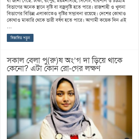
যা জানা গেছে: ঢাকা, রংপুর, ময়মনসিংহ, সিলেট, বরিশাল ও চট্টগ্রাম
বিভাগের অনেক স্থানে বৃষ্টি বা বজ্রবৃষ্টি হতে পারে। রাজশাহী ও খুলনা
বিভাগের বিভিন্ন এলাকাতেও বৃষ্টির সম্ভাবনা রয়েছে। দেশের কোথাও
কোথাও মাঝারি থেকে ভারী বর্ষণ হতে পারে। আগামী কয়েক দিন এই
…
বিস্তারিত পড়ুন
সকাল বেলা পু(রু)ষ অং’গ দা ড়িয়ে থাকে
কেনো? এটা কোন রো-গের লক্ষণ