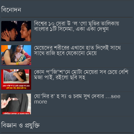
বিনোদন
বিশ্বের ১০ সেরা উ ‘ল ‘গো মুভির তালিকায়
বাংলার ১টি সিনেমা, একা একা দেখুন
মেয়েদের শরীরের এখানে হাত দিলেই সাথে
সাথে রাজি হবে যেকোনো মেয়ে
কোন প”জি”শ”নে মোটা মেয়েরা সব চেয়ে বেশি
মজা পাই, রইলো ছবি সহ
যো’নির র’ হ স্য ও চরম সুখ দেবার …see
more
বিজ্ঞান ও প্রযুক্তি