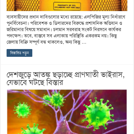
ব্যবসায়ীদের প্রধান দাবিগুলোর মধ্যে রয়েছে: এলপিজির মূল্য নির্ধারণে
পুনর্বিবেচনা। পরিবেশক ও ডিলারদের বিরুদ্ধে প্রশাসনিক অভিযান ও
জরিমানার বিষয়ে সমাধান। চলমান সরবরাহ সংকট নিরসনে কার্যকর
পদক্ষেপ। তবে, বাস্তবে সব এলাকায় পরিস্থিতি একরকম নয়। কিছু
জেলায় বিক্রি সম্পূর্ণ বন্ধ থাকলেও, অন্য কিছু …
বিস্তারিত পড়ুন
দেশজুড়ে আতঙ্ক ছড়াচ্ছে প্রাণঘাতী ভাইরাস,
যেভাবে ঘটছে বিস্তার