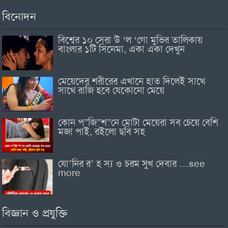
বিনোদন
বিশ্বের ১০ সেরা উ ‘ল ‘গো মুভির তালিকায়
বাংলার ১টি সিনেমা, একা একা দেখুন
মেয়েদের শরীরের এখানে হাত দিলেই সাথে
সাথে রাজি হবে যেকোনো মেয়ে
কোন প”জি”শ”নে মোটা মেয়েরা সব চেয়ে বেশি
মজা পাই, রইলো ছবি সহ
যো’নির র’ হ স্য ও চরম সুখ দেবার …see
more
বিজ্ঞান ও প্রযুক্তি