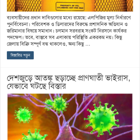
ব্যবসায়ীদের প্রধান দাবিগুলোর মধ্যে রয়েছে: এলপিজির মূল্য নির্ধারণে
পুনর্বিবেচনা। পরিবেশক ও ডিলারদের বিরুদ্ধে প্রশাসনিক অভিযান ও
জরিমানার বিষয়ে সমাধান। চলমান সরবরাহ সংকট নিরসনে কার্যকর
পদক্ষেপ। তবে, বাস্তবে সব এলাকায় পরিস্থিতি একরকম নয়। কিছু
জেলায় বিক্রি সম্পূর্ণ বন্ধ থাকলেও, অন্য কিছু …
বিস্তারিত পড়ুন
দেশজুড়ে আতঙ্ক ছড়াচ্ছে প্রাণঘাতী ভাইরাস,
যেভাবে ঘটছে বিস্তার