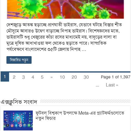
দেশজুড়ে আতঙ্ক ছড়াচ্ছে প্রাণঘাতী ভাইরাস, যেভাবে ঘটছে বিস্তার শীত
মৌসুমে আবারও উদ্বেগ বাড়াচ্ছে নিপাহ ভাইরাস। বিশেষজ্ঞদের মতে,
ভাইরাসটি শুধু খেজুরের কাঁচা রসের মাধ্যমেই নয়, বাদুড়ের লালা বা
মূত্রে দূষিত আধাখাওয়া ফল থেকেও ছড়াতে পারে। সাম্প্রতিক
পর্যবেক্ষণে বাংলাদেশের ৩৫টি জেলায় নিপাহ …
বিস্তারিত পড়ুন
1
2
3
4
5
»
10
20
30
Page 1 of 1,397
...
Last »
এক্সক্লুসিভ সংবাদ
ফুটবল বিশ্বকাপ উপলক্ষে Meta-এর প্ল্যাটফর্মগুলোতে
নতুন ফিচার