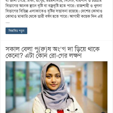
যা জানা গেছে: ঢাকা, রংপুর, ময়মনসিংহ, সিলেট, বরিশাল ও চট্টগ্রাম
বিভাগের অনেক স্থানে বৃষ্টি বা বজ্রবৃষ্টি হতে পারে। রাজশাহী ও খুলনা
বিভাগের বিভিন্ন এলাকাতেও বৃষ্টির সম্ভাবনা রয়েছে। দেশের কোথাও
কোথাও মাঝারি থেকে ভারী বর্ষণ হতে পারে। আগামী কয়েক দিন এই
…
বিস্তারিত পড়ুন
সকাল বেলা পু(রু)ষ অং’গ দা ড়িয়ে থাকে
কেনো? এটা কোন রো-গের লক্ষণ