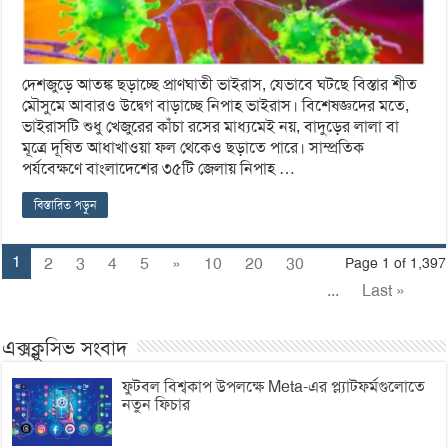
দেশজুড়ে আতঙ্ক ছড়াচ্ছে প্রাণঘাতী ভাইরাস, যেভাবে ঘটছে বিস্তার শীত
মৌসুমে আবারও উদ্বেগ বাড়াচ্ছে নিপাহ ভাইরাস। বিশেষজ্ঞদের মতে,
ভাইরাসটি শুধু খেজুরের কাঁচা রসের মাধ্যমেই নয়, বাদুড়ের লালা বা
মূত্রে দূষিত আধাখাওয়া ফল থেকেও ছড়াতে পারে। সাম্প্রতিক
পর্যবেক্ষণে বাংলাদেশের ৩৫টি জেলায় নিপাহ …
বিস্তারিত পড়ুন
1
2
3
4
5
»
10
20
30
Page 1 of 1,397
...
Last »
এক্সক্লুসিভ সংবাদ
ফুটবল বিশ্বকাপ উপলক্ষে Meta-এর প্ল্যাটফর্মগুলোতে
নতুন ফিচার