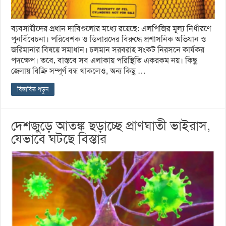
ব্যবসায়ীদের প্রধান দাবিগুলোর মধ্যে রয়েছে: এলপিজির মূল্য নির্ধারণে
পুনর্বিবেচনা। পরিবেশক ও ডিলারদের বিরুদ্ধে প্রশাসনিক অভিযান ও
জরিমানার বিষয়ে সমাধান। চলমান সরবরাহ সংকট নিরসনে কার্যকর
পদক্ষেপ। তবে, বাস্তবে সব এলাকায় পরিস্থিতি একরকম নয়। কিছু
জেলায় বিক্রি সম্পূর্ণ বন্ধ থাকলেও, অন্য কিছু …
বিস্তারিত পড়ুন
দেশজুড়ে আতঙ্ক ছড়াচ্ছে প্রাণঘাতী ভাইরাস,
যেভাবে ঘটছে বিস্তার