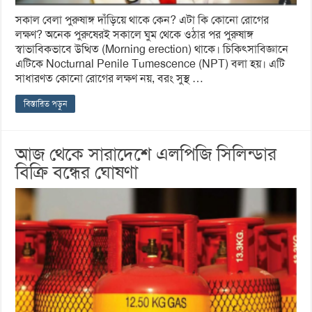
সকাল বেলা পুরুষাঙ্গ দাঁড়িয়ে থাকে কেন? এটা কি কোনো রোগের
লক্ষণ? অনেক পুরুষেরই সকালে ঘুম থেকে ওঠার পর পুরুষাঙ্গ
স্বাভাবিকভাবে উত্থিত (Morning erection) থাকে। চিকিৎসাবিজ্ঞানে
এটিকে Nocturnal Penile Tumescence (NPT) বলা হয়। এটি
সাধারণত কোনো রোগের লক্ষণ নয়, বরং সুস্থ …
বিস্তারিত পড়ুন
আজ থেকে সারাদেশে এলপিজি সিলিন্ডার
বিক্রি বন্ধের ঘোষণা