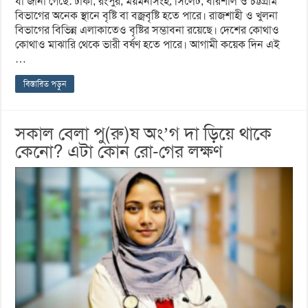
যা জানা গেছে: ঢাকা, রংপুর, ময়মনসিংহ, সিলেট, বরিশাল ও চট্টগ্রাম
বিভাগের অনেক স্থানে বৃষ্টি বা বজ্রবৃষ্টি হতে পারে। রাজশাহী ও খুলনা
বিভাগের বিভিন্ন এলাকাতেও বৃষ্টির সম্ভাবনা রয়েছে। দেশের কোথাও
কোথাও মাঝারি থেকে ভারী বর্ষণ হতে পারে। আগামী কয়েক দিন এই
…
বিস্তারিত পড়ুন
সকাল বেলা পু(রু)ষ অং’গ দা ড়িয়ে থাকে
কেনো? এটা কোন রো-গের লক্ষণ