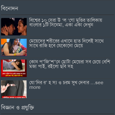
বিনোদন
বিশ্বের ১০ সেরা উ ‘ল ‘গো মুভির তালিকায়
বাংলার ১টি সিনেমা, একা একা দেখুন
মেয়েদের শরীরের এখানে হাত দিলেই সাথে
সাথে রাজি হবে যেকোনো মেয়ে
কোন প”জি”শ”নে মোটা মেয়েরা সব চেয়ে বেশি
মজা পাই, রইলো ছবি সহ
যো’নির র’ হ স্য ও চরম সুখ দেবার …see
more
বিজ্ঞান ও প্রযুক্তি