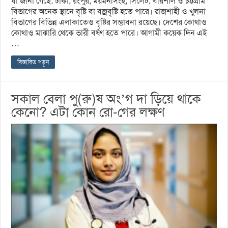
যা জানা গেছে: ঢাকা, রংপুর, ময়মনসিংহ, সিলেট, বরিশাল ও চট্টগ্রাম
বিভাগের অনেক স্থানে বৃষ্টি বা বজ্রবৃষ্টি হতে পারে। রাজশাহী ও খুলনা
বিভাগের বিভিন্ন এলাকাতেও বৃষ্টির সম্ভাবনা রয়েছে। দেশের কোথাও
কোথাও মাঝারি থেকে ভারী বর্ষণ হতে পারে। আগামী কয়েক দিন এই
…
বিস্তারিত পড়ুন
সকাল বেলা পু(রু)ষ অং’গ দা ড়িয়ে থাকে
কেনো? এটা কোন রো-গের লক্ষণ