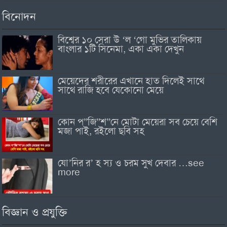
বিনোদন
বিশ্বের ১০ সেরা উ ‘ল ‘গো মুভির তালিকায়
বাংলার ১টি সিনেমা, একা একা দেখুন
মেয়েদের শরীরের এখানে হাত দিলেই সাথে
সাথে রাজি হবে যেকোনো মেয়ে
কোন প”জি”শ”নে মোটা মেয়েরা সব চেয়ে বেশি
মজা পাই, রইলো ছবি সহ
যো’নির র’ হ স্য ও চরম সুখ দেবার …see
more
বিজ্ঞান ও প্রযুক্তি