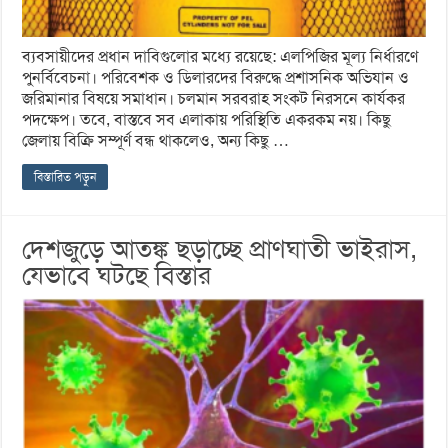
ব্যবসায়ীদের প্রধান দাবিগুলোর মধ্যে রয়েছে: এলপিজির মূল্য নির্ধারণে
পুনর্বিবেচনা। পরিবেশক ও ডিলারদের বিরুদ্ধে প্রশাসনিক অভিযান ও
জরিমানার বিষয়ে সমাধান। চলমান সরবরাহ সংকট নিরসনে কার্যকর
পদক্ষেপ। তবে, বাস্তবে সব এলাকায় পরিস্থিতি একরকম নয়। কিছু
জেলায় বিক্রি সম্পূর্ণ বন্ধ থাকলেও, অন্য কিছু …
বিস্তারিত পড়ুন
দেশজুড়ে আতঙ্ক ছড়াচ্ছে প্রাণঘাতী ভাইরাস,
যেভাবে ঘটছে বিস্তার