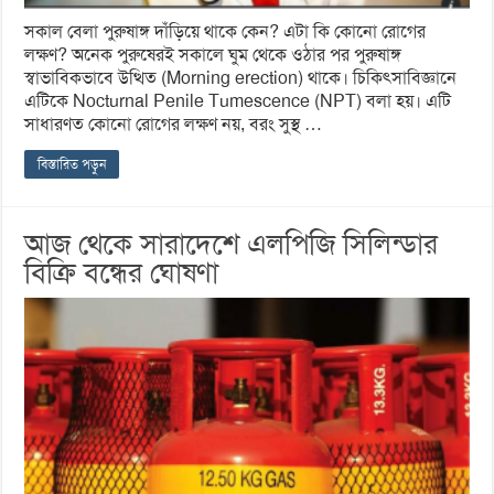
সকাল বেলা পুরুষাঙ্গ দাঁড়িয়ে থাকে কেন? এটা কি কোনো রোগের
লক্ষণ? অনেক পুরুষেরই সকালে ঘুম থেকে ওঠার পর পুরুষাঙ্গ
স্বাভাবিকভাবে উত্থিত (Morning erection) থাকে। চিকিৎসাবিজ্ঞানে
এটিকে Nocturnal Penile Tumescence (NPT) বলা হয়। এটি
সাধারণত কোনো রোগের লক্ষণ নয়, বরং সুস্থ …
বিস্তারিত পড়ুন
আজ থেকে সারাদেশে এলপিজি সিলিন্ডার
বিক্রি বন্ধের ঘোষণা