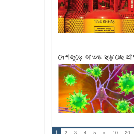
দেশজুড়ে আতঙ্ক ছড়াচ্ছে প্র
1
2
3
4
5
»
10
20