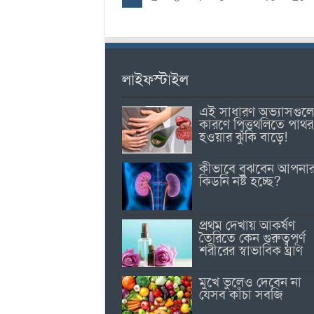
লাইফস্টাইল
এই সাধারণ অভ্যাসগুল
কারণে পিত্তথলিতে পাথর
হওয়ার ঝুঁকি বাড়ে!
কীভাবে বুঝবেন আপনা
কিডনি নষ্ট হচ্ছে?
প্রথম দেখায় আকর্ষণ
তৈরিতে কেন গুরুত্বপূর্ণ
শরীরের স্বাভাবিক ঘ্রাণ
মুখে ভুলেও দেবেন না
যেসব কাঁচা সবজি