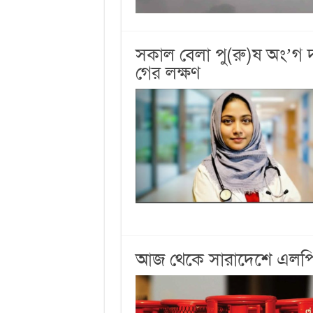
সকাল বেলা পু(রু)ষ অং’গ 
গের লক্ষণ
আজ থেকে সারাদেশে এলপিজি 