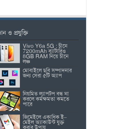
ঞান ও প্রযুক্তি
Vivo Y6a 5G : চীনে
7200mAh ব্যাটারিও
8GB RAM নিয়ে চীনে
লঞ্চ
মোবাইলে ছবি সম্পাদনার
জন্য সেরা ৫টি অ্যাপ
নিয়মিত ল্যাপটপ বন্ধ না
করলে কর্মক্ষমতা কমতে
পারে
জিমেইলে একাধিক ই–
মেইল অ্যাকাউন্ট যুক্ত
করার উপায়