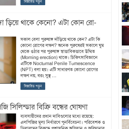
বিস্তারিত পড়ুন
দা ড়িয়ে থাকে কেনো? এটা কোন রো-
সকাল বেলা পুরুষাঙ্গ দাঁড়িয়ে থাকে কেন? এটা কি
কোনো রোগের লক্ষণ? অনেক পুরুষেরই সকালে ঘুম
থেকে ওঠার পর পুরুষাঙ্গ স্বাভাবিকভাবে উত্থিত
(Morning erection) থাকে। চিকিৎসাবিজ্ঞানে
এটিকে Nocturnal Penile Tumescence
(NPT) বলা হয়। এটি সাধারণত কোনো রোগের
লক্ষণ নয়, বরং সুস্থ …
বিস্তারিত পড়ুন
সিলিন্ডার বিক্রি বন্ধের ঘোষণা
ব্যবসায়ীদের প্রধান দাবিগুলোর মধ্যে রয়েছে:
এলপিজির মূল্য নির্ধারণে পুনর্বিবেচনা। পরিবেশক ও
ডিলারদের বিরুদ্ধে প্রশাসনিক অভিযান ও জরিমানার