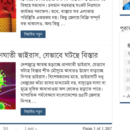
বিষয়ে সমাধান। চলমান সরবরাহ সংকট নিরসনে
কার্যকর পদক্ষেপ। তবে, বাস্তবে সব এলাকায়
পরিস্থিতি একরকম নয়। কিছু জেলায় বিক্রি সম্পূর্ণ
বন্ধ থাকলেও, অন্য কিছু …
পুরা
বিস্তারিত পড়ুন
াণঘাতী ভাইরাস, যেভাবে ঘটছে বিস্তার
দেশজুড়ে আতঙ্ক ছড়াচ্ছে প্রাণঘাতী ভাইরাস, যেভাবে
ঘটছে বিস্তার শীত মৌসুমে আবারও উদ্বেগ বাড়াচ্ছে
1
নিপাহ ভাইরাস। বিশেষজ্ঞদের মতে, ভাইরাসটি শুধু
2
খেজুরের কাঁচা রসের মাধ্যমেই নয়, বাদুড়ের লালা বা
2
মূত্রে দূষিত আধাখাওয়া ফল থেকেও ছড়াতে পারে।
সাম্প্রতিক পর্যবেক্ষণে বাংলাদেশের ৩৫টি জেলায়
« J
নিপাহ …
বিস্তারিত পড়ুন
30
...
Last »
Page 1 of 1,397