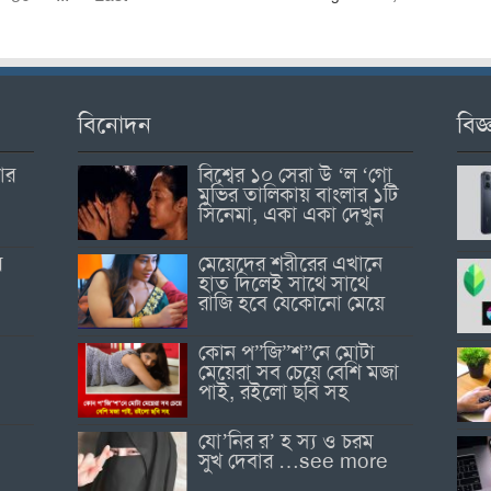
বিনোদন
বিজ্
োর
বিশ্বের ১০ সেরা উ ‘ল ‘গো
মুভির তালিকায় বাংলার ১টি
সিনেমা, একা একা দেখুন
র
মেয়েদের শরীরের এখানে
হাত দিলেই সাথে সাথে
রাজি হবে যেকোনো মেয়ে
কোন প”জি”শ”নে মোটা
মেয়েরা সব চেয়ে বেশি মজা
পাই, রইলো ছবি সহ
যো’নির র’ হ স্য ও চরম
সুখ দেবার …see more