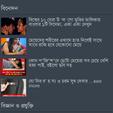
বিনোদন
বিশ্বের ১০ সেরা উ ‘ল ‘গো মুভির তালিকায়
বাংলার ১টি সিনেমা, একা একা দেখুন
মেয়েদের শরীরের এখানে হাত দিলেই সাথে
সাথে রাজি হবে যেকোনো মেয়ে
কোন প”জি”শ”নে মোটা মেয়েরা সব চেয়ে বেশি
মজা পাই, রইলো ছবি সহ
যো’নির র’ হ স্য ও চরম সুখ দেবার …see
more
বিজ্ঞান ও প্রযুক্তি