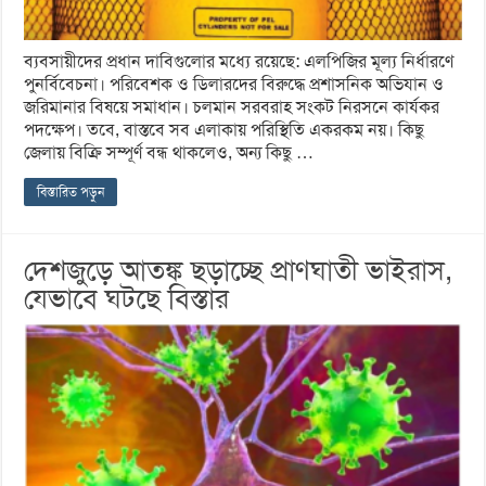
ব্যবসায়ীদের প্রধান দাবিগুলোর মধ্যে রয়েছে: এলপিজির মূল্য নির্ধারণে
পুনর্বিবেচনা। পরিবেশক ও ডিলারদের বিরুদ্ধে প্রশাসনিক অভিযান ও
জরিমানার বিষয়ে সমাধান। চলমান সরবরাহ সংকট নিরসনে কার্যকর
পদক্ষেপ। তবে, বাস্তবে সব এলাকায় পরিস্থিতি একরকম নয়। কিছু
জেলায় বিক্রি সম্পূর্ণ বন্ধ থাকলেও, অন্য কিছু …
বিস্তারিত পড়ুন
দেশজুড়ে আতঙ্ক ছড়াচ্ছে প্রাণঘাতী ভাইরাস,
যেভাবে ঘটছে বিস্তার