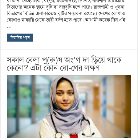
যা জানা গেছে: ঢাকা, রংপুর, ময়মনসিংহ, সিলেট, বরিশাল ও চট্টগ্রাম
বিভাগের অনেক স্থানে বৃষ্টি বা বজ্রবৃষ্টি হতে পারে। রাজশাহী ও খুলনা
বিভাগের বিভিন্ন এলাকাতেও বৃষ্টির সম্ভাবনা রয়েছে। দেশের কোথাও
কোথাও মাঝারি থেকে ভারী বর্ষণ হতে পারে। আগামী কয়েক দিন এই
…
বিস্তারিত পড়ুন
সকাল বেলা পু(রু)ষ অং’গ দা ড়িয়ে থাকে
কেনো? এটা কোন রো-গের লক্ষণ