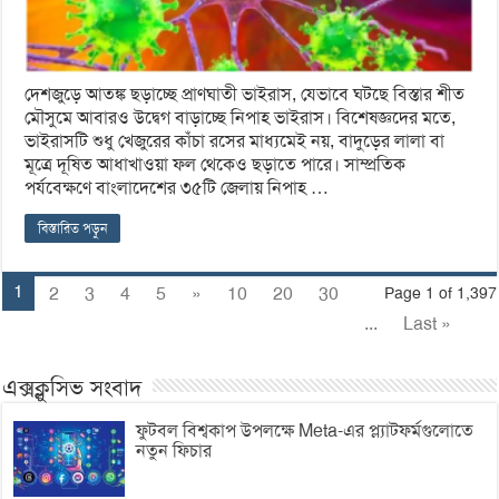
দেশজুড়ে আতঙ্ক ছড়াচ্ছে প্রাণঘাতী ভাইরাস, যেভাবে ঘটছে বিস্তার শীত
মৌসুমে আবারও উদ্বেগ বাড়াচ্ছে নিপাহ ভাইরাস। বিশেষজ্ঞদের মতে,
ভাইরাসটি শুধু খেজুরের কাঁচা রসের মাধ্যমেই নয়, বাদুড়ের লালা বা
মূত্রে দূষিত আধাখাওয়া ফল থেকেও ছড়াতে পারে। সাম্প্রতিক
পর্যবেক্ষণে বাংলাদেশের ৩৫টি জেলায় নিপাহ …
বিস্তারিত পড়ুন
1
2
3
4
5
»
10
20
30
Page 1 of 1,397
...
Last »
এক্সক্লুসিভ সংবাদ
ফুটবল বিশ্বকাপ উপলক্ষে Meta-এর প্ল্যাটফর্মগুলোতে
নতুন ফিচার