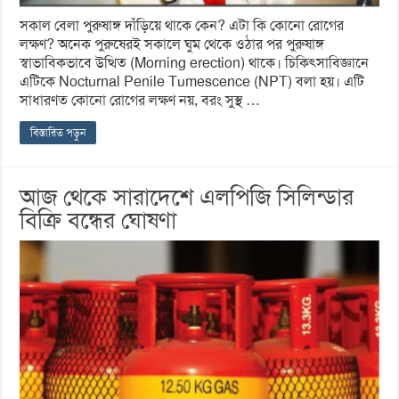
সকাল বেলা পুরুষাঙ্গ দাঁড়িয়ে থাকে কেন? এটা কি কোনো রোগের
লক্ষণ? অনেক পুরুষেরই সকালে ঘুম থেকে ওঠার পর পুরুষাঙ্গ
স্বাভাবিকভাবে উত্থিত (Morning erection) থাকে। চিকিৎসাবিজ্ঞানে
এটিকে Nocturnal Penile Tumescence (NPT) বলা হয়। এটি
সাধারণত কোনো রোগের লক্ষণ নয়, বরং সুস্থ …
বিস্তারিত পড়ুন
আজ থেকে সারাদেশে এলপিজি সিলিন্ডার
বিক্রি বন্ধের ঘোষণা