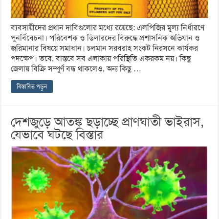
ব্যবসায়ীদের প্রধান দাবিগুলোর মধ্যে রয়েছে: এলপিজির মূল্য নির্ধারণে
পুনর্বিবেচনা। পরিবেশক ও ডিলারদের বিরুদ্ধে প্রশাসনিক অভিযান ও
জরিমানার বিষয়ে সমাধান। চলমান সরবরাহ সংকট নিরসনে কার্যকর
পদক্ষেপ। তবে, বাস্তবে সব এলাকায় পরিস্থিতি একরকম নয়। কিছু
জেলায় বিক্রি সম্পূর্ণ বন্ধ থাকলেও, অন্য কিছু …
বিস্তারিত পড়ুন
দেশজুড়ে আতঙ্ক ছড়াচ্ছে প্রাণঘাতী ভাইরাস,
যেভাবে ঘটছে বিস্তার