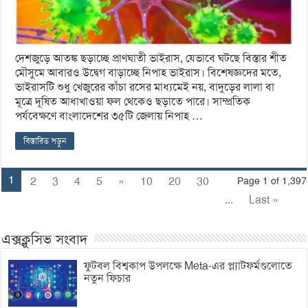
দেশজুড়ে আতঙ্ক ছড়াচ্ছে প্রাণঘাতী ভাইরাস, যেভাবে ঘটছে বিস্তার শীত
মৌসুমে আবারও উদ্বেগ বাড়াচ্ছে নিপাহ ভাইরাস। বিশেষজ্ঞদের মতে,
ভাইরাসটি শুধু খেজুরের কাঁচা রসের মাধ্যমেই নয়, বাদুড়ের লালা বা
মূত্রে দূষিত আধাখাওয়া ফল থেকেও ছড়াতে পারে। সাম্প্রতিক
পর্যবেক্ষণে বাংলাদেশের ৩৫টি জেলায় নিপাহ …
বিস্তারিত পড়ুন
1
2
3
4
5
»
10
20
30
Page 1 of 1,397
...
Last »
এক্সক্লুসিভ সংবাদ
ফুটবল বিশ্বকাপ উপলক্ষে Meta-এর প্ল্যাটফর্মগুলোতে
নতুন ফিচার