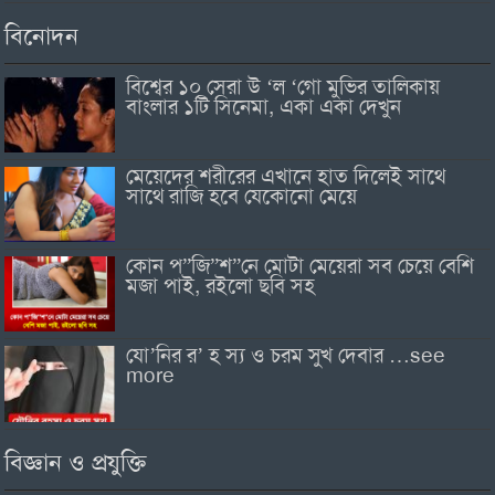
বিনোদন
বিশ্বের ১০ সেরা উ ‘ল ‘গো মুভির তালিকায়
বাংলার ১টি সিনেমা, একা একা দেখুন
মেয়েদের শরীরের এখানে হাত দিলেই সাথে
সাথে রাজি হবে যেকোনো মেয়ে
কোন প”জি”শ”নে মোটা মেয়েরা সব চেয়ে বেশি
মজা পাই, রইলো ছবি সহ
যো’নির র’ হ স্য ও চরম সুখ দেবার …see
more
বিজ্ঞান ও প্রযুক্তি