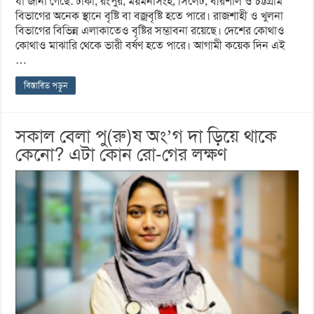
যা জানা গেছে: ঢাকা, রংপুর, ময়মনসিংহ, সিলেট, বরিশাল ও চট্টগ্রাম
বিভাগের অনেক স্থানে বৃষ্টি বা বজ্রবৃষ্টি হতে পারে। রাজশাহী ও খুলনা
বিভাগের বিভিন্ন এলাকাতেও বৃষ্টির সম্ভাবনা রয়েছে। দেশের কোথাও
কোথাও মাঝারি থেকে ভারী বর্ষণ হতে পারে। আগামী কয়েক দিন এই
…
বিস্তারিত পড়ুন
সকাল বেলা পু(রু)ষ অং’গ দা ড়িয়ে থাকে
কেনো? এটা কোন রো-গের লক্ষণ