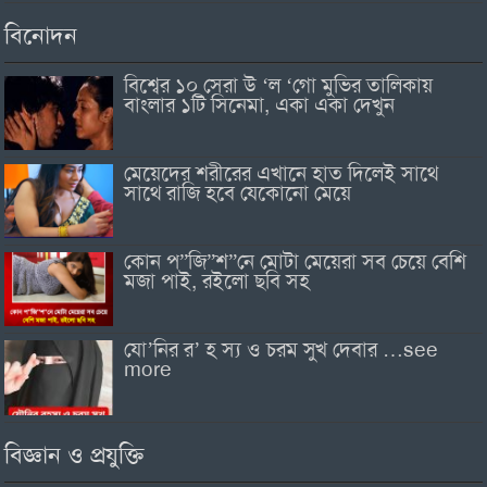
বিনোদন
বিশ্বের ১০ সেরা উ ‘ল ‘গো মুভির তালিকায়
বাংলার ১টি সিনেমা, একা একা দেখুন
মেয়েদের শরীরের এখানে হাত দিলেই সাথে
সাথে রাজি হবে যেকোনো মেয়ে
কোন প”জি”শ”নে মোটা মেয়েরা সব চেয়ে বেশি
মজা পাই, রইলো ছবি সহ
যো’নির র’ হ স্য ও চরম সুখ দেবার …see
more
বিজ্ঞান ও প্রযুক্তি