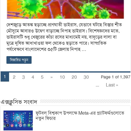
দেশজুড়ে আতঙ্ক ছড়াচ্ছে প্রাণঘাতী ভাইরাস, যেভাবে ঘটছে বিস্তার শীত
মৌসুমে আবারও উদ্বেগ বাড়াচ্ছে নিপাহ ভাইরাস। বিশেষজ্ঞদের মতে,
ভাইরাসটি শুধু খেজুরের কাঁচা রসের মাধ্যমেই নয়, বাদুড়ের লালা বা
মূত্রে দূষিত আধাখাওয়া ফল থেকেও ছড়াতে পারে। সাম্প্রতিক
পর্যবেক্ষণে বাংলাদেশের ৩৫টি জেলায় নিপাহ …
বিস্তারিত পড়ুন
1
2
3
4
5
»
10
20
30
Page 1 of 1,397
...
Last »
এক্সক্লুসিভ সংবাদ
ফুটবল বিশ্বকাপ উপলক্ষে Meta-এর প্ল্যাটফর্মগুলোতে
নতুন ফিচার