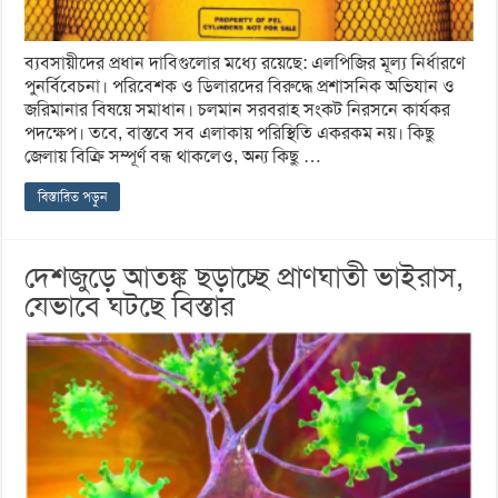
ব্যবসায়ীদের প্রধান দাবিগুলোর মধ্যে রয়েছে: এলপিজির মূল্য নির্ধারণে
পুনর্বিবেচনা। পরিবেশক ও ডিলারদের বিরুদ্ধে প্রশাসনিক অভিযান ও
জরিমানার বিষয়ে সমাধান। চলমান সরবরাহ সংকট নিরসনে কার্যকর
পদক্ষেপ। তবে, বাস্তবে সব এলাকায় পরিস্থিতি একরকম নয়। কিছু
জেলায় বিক্রি সম্পূর্ণ বন্ধ থাকলেও, অন্য কিছু …
বিস্তারিত পড়ুন
দেশজুড়ে আতঙ্ক ছড়াচ্ছে প্রাণঘাতী ভাইরাস,
যেভাবে ঘটছে বিস্তার