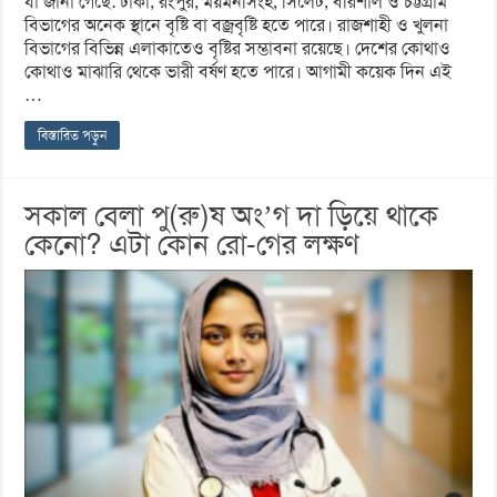
যা জানা গেছে: ঢাকা, রংপুর, ময়মনসিংহ, সিলেট, বরিশাল ও চট্টগ্রাম
বিভাগের অনেক স্থানে বৃষ্টি বা বজ্রবৃষ্টি হতে পারে। রাজশাহী ও খুলনা
বিভাগের বিভিন্ন এলাকাতেও বৃষ্টির সম্ভাবনা রয়েছে। দেশের কোথাও
কোথাও মাঝারি থেকে ভারী বর্ষণ হতে পারে। আগামী কয়েক দিন এই
…
বিস্তারিত পড়ুন
সকাল বেলা পু(রু)ষ অং’গ দা ড়িয়ে থাকে
কেনো? এটা কোন রো-গের লক্ষণ