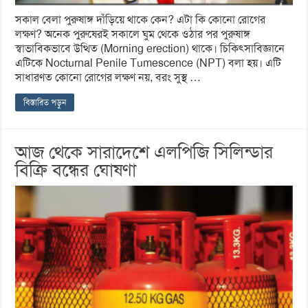
সকাল বেলা পুরুষাঙ্গ দাঁড়িয়ে থাকে কেন? এটা কি কোনো রোগের
লক্ষণ? অনেক পুরুষেরই সকালে ঘুম থেকে ওঠার পর পুরুষাঙ্গ
স্বাভাবিকভাবে উত্থিত (Morning erection) থাকে। চিকিৎসাবিজ্ঞানে
এটিকে Nocturnal Penile Tumescence (NPT) বলা হয়। এটি
সাধারণত কোনো রোগের লক্ষণ নয়, বরং সুস্থ …
বিস্তারিত পড়ুন
আজ থেকে সারাদেশে এলপিজি সিলিন্ডার
বিক্রি বন্ধের ঘোষণা