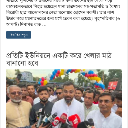
সাভারে পুলিশের অভিযানের সময় ৫ তলা ভবনের ছাদ থেকে পড়ে
রহস্যজনকভাবে নিহত হয়েছেন থানা ছাত্রদলের সহ-সভাপতি ও বৈষম্য
বিরোধী ছাত্র আন্দোলনের নেতা মনোয়ার হোসেন বকশী। তার লাশ
উদ্ধার করে ময়নাতদন্তের জন্য মর্গে প্রেরন করা হয়েছে। বৃহস্পতিবার (৬
আগস্ট) দিবাগত রাত …
বিস্তারিত পড়ুন
প্রতিটি ইউনিয়নে একটি করে খেলার মাঠ
বানানো হবে