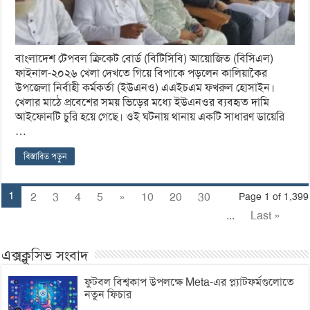
বাংলাদেশ টেপবল ক্রিকেট বোর্ড (বিটিসিবি) আয়োজিত (বিসিএল)
ফাইনাল-২০২৬ খেলা দেখতে গিয়ে বিপাকে পড়লেন কালিয়াকৈর
উপজেলা নির্বাহী কর্মকর্তা (ইউএনও) এএইচএম ফখরুল হোসাইন।
খেলার মাঠে প্রবেশের সময় ভিড়ের মধ্যে ইউএনওর ব্যবহৃত দামি
আইফোনটি চুরি হয়ে গেছে। ওই ঘটনায় থানায় একটি সাধারণ ডায়েরি
…
বিস্তারিত পড়ুন
1
2
3
4
5
»
10
20
30
Page 1 of 1,399
...
Last »
এক্সক্লুসিভ সংবাদ
ফুটবল বিশ্বকাপ উপলক্ষে Meta-এর প্ল্যাটফর্মগুলোতে
নতুন ফিচার