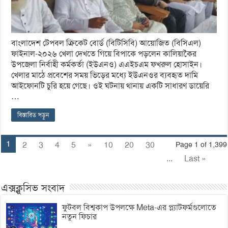
বাংলাদেশ টেপবল ক্রিকেট বোর্ড (বিটিসিবি) আয়োজিত (বিসিএল)
ফাইনাল-২০২৬ খেলা দেখতে গিয়ে বিপাকে পড়লেন কালিয়াকৈর
উপজেলা নির্বাহী কর্মকর্তা (ইউএনও) এএইচএম ফখরুল হোসাইন।
খেলার মাঠে প্রবেশের সময় ভিড়ের মধ্যে ইউএনওর ব্যবহৃত দামি
আইফোনটি চুরি হয়ে গেছে। ওই ঘটনায় থানায় একটি সাধারণ ডায়েরি
…
বিস্তারিত পড়ুন
1
2
3
4
5
»
10
20
30
Page 1 of 1,399
...
Last »
এক্সক্লুসিভ সংবাদ
ফুটবল বিশ্বকাপ উপলক্ষে Meta-এর প্ল্যাটফর্মগুলোতে
নতুন ফিচার