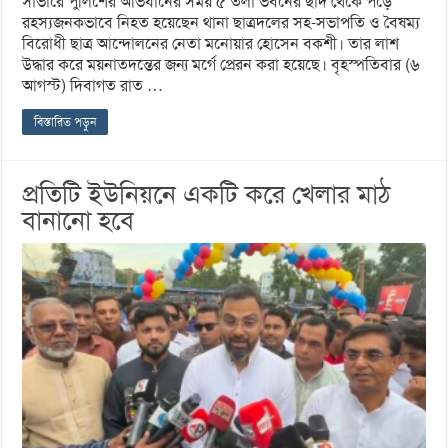
সাভারে পুলিশের অভিযানের সময় ৫ তলা ভবনের ছাদ থেকে পড়ে
রহস্যজনকভাবে নিহত হয়েছেন থানা ছাত্রদলের সহ-সভাপতি ও বৈষম্য
বিরোধী ছাত্র আন্দোলনের নেতা মনোয়ার হোসেন বকশী। তার লাশ
উদ্ধার করে ময়নাতদন্তের জন্য মর্গে প্রেরন করা হয়েছে। বৃহস্পতিবার (৬
আগস্ট) দিবাগত রাত …
বিস্তারিত পড়ুন
প্রতিটি ইউনিয়নে একটি করে খেলার মাঠ
বানানো হবে