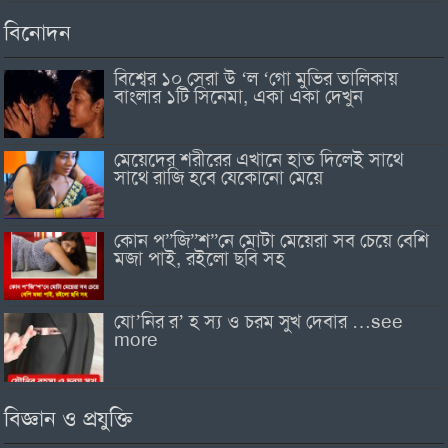
বিনোদন
বিশ্বের ১০ সেরা উ ‘ল ‘গো মুভির তালিকায়
বাংলার ১টি সিনেমা, একা একা দেখুন
মেয়েদের শরীরের এখানে হাত দিলেই সাথে
সাথে রাজি হবে যেকোনো মেয়ে
কোন প”জি”শ”নে মোটা মেয়েরা সব চেয়ে বেশি
মজা পাই, রইলো ছবি সহ
যো’নির র’ হ স্য ও চরম সুখ দেবার …see
more
বিজ্ঞান ও প্রযুক্তি