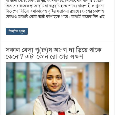
যা জানা গেছে: ঢাকা, রংপুর, ময়মনসিংহ, সিলেট, বরিশাল ও চট্টগ্রাম
বিভাগের অনেক স্থানে বৃষ্টি বা বজ্রবৃষ্টি হতে পারে। রাজশাহী ও খুলনা
বিভাগের বিভিন্ন এলাকাতেও বৃষ্টির সম্ভাবনা রয়েছে। দেশের কোথাও
কোথাও মাঝারি থেকে ভারী বর্ষণ হতে পারে। আগামী কয়েক দিন এই
…
বিস্তারিত পড়ুন
সকাল বেলা পু(রু)ষ অং’গ দা ড়িয়ে থাকে
কেনো? এটা কোন রো-গের লক্ষণ