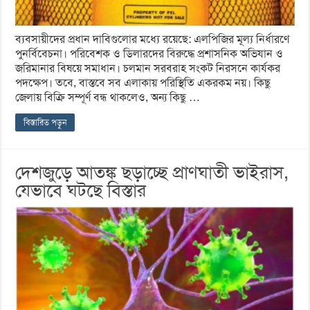
ব্যবসায়ীদের প্রধান দাবিগুলোর মধ্যে রয়েছে: এলপিজির মূল্য নির্ধারণে
পুনর্বিবেচনা। পরিবেশক ও ডিলারদের বিরুদ্ধে প্রশাসনিক অভিযান ও
জরিমানার বিষয়ে সমাধান। চলমান সরবরাহ সংকট নিরসনে কার্যকর
পদক্ষেপ। তবে, বাস্তবে সব এলাকায় পরিস্থিতি একরকম নয়। কিছু
জেলায় বিক্রি সম্পূর্ণ বন্ধ থাকলেও, অন্য কিছু …
বিস্তারিত পড়ুন
দেশজুড়ে আতঙ্ক ছড়াচ্ছে প্রাণঘাতী ভাইরাস,
যেভাবে ঘটছে বিস্তার