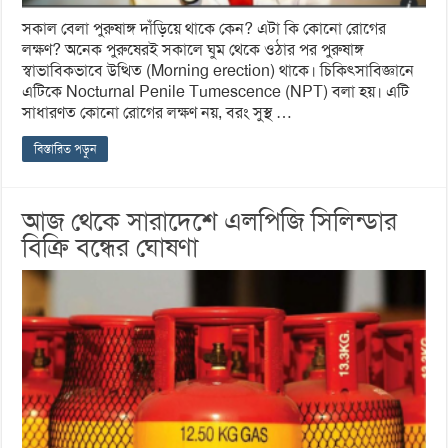
সকাল বেলা পুরুষাঙ্গ দাঁড়িয়ে থাকে কেন? এটা কি কোনো রোগের
লক্ষণ? অনেক পুরুষেরই সকালে ঘুম থেকে ওঠার পর পুরুষাঙ্গ
স্বাভাবিকভাবে উত্থিত (Morning erection) থাকে। চিকিৎসাবিজ্ঞানে
এটিকে Nocturnal Penile Tumescence (NPT) বলা হয়। এটি
সাধারণত কোনো রোগের লক্ষণ নয়, বরং সুস্থ …
বিস্তারিত পড়ুন
আজ থেকে সারাদেশে এলপিজি সিলিন্ডার
বিক্রি বন্ধের ঘোষণা