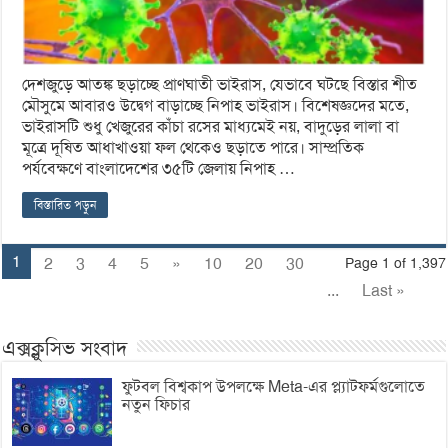
দেশজুড়ে আতঙ্ক ছড়াচ্ছে প্রাণঘাতী ভাইরাস, যেভাবে ঘটছে বিস্তার শীত
মৌসুমে আবারও উদ্বেগ বাড়াচ্ছে নিপাহ ভাইরাস। বিশেষজ্ঞদের মতে,
ভাইরাসটি শুধু খেজুরের কাঁচা রসের মাধ্যমেই নয়, বাদুড়ের লালা বা
মূত্রে দূষিত আধাখাওয়া ফল থেকেও ছড়াতে পারে। সাম্প্রতিক
পর্যবেক্ষণে বাংলাদেশের ৩৫টি জেলায় নিপাহ …
বিস্তারিত পড়ুন
1
2
3
4
5
»
10
20
30
Page 1 of 1,397
...
Last »
এক্সক্লুসিভ সংবাদ
ফুটবল বিশ্বকাপ উপলক্ষে Meta-এর প্ল্যাটফর্মগুলোতে
নতুন ফিচার