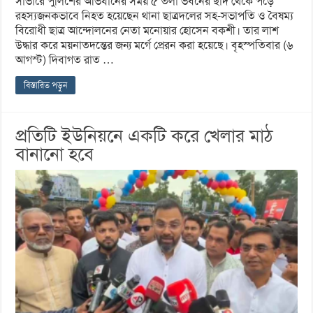
সাভারে পুলিশের অভিযানের সময় ৫ তলা ভবনের ছাদ থেকে পড়ে
রহস্যজনকভাবে নিহত হয়েছেন থানা ছাত্রদলের সহ-সভাপতি ও বৈষম্য
বিরোধী ছাত্র আন্দোলনের নেতা মনোয়ার হোসেন বকশী। তার লাশ
উদ্ধার করে ময়নাতদন্তের জন্য মর্গে প্রেরন করা হয়েছে। বৃহস্পতিবার (৬
আগস্ট) দিবাগত রাত …
বিস্তারিত পড়ুন
প্রতিটি ইউনিয়নে একটি করে খেলার মাঠ
বানানো হবে