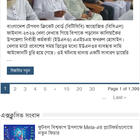
বাংলাদেশ টেপবল ক্রিকেট বোর্ড (বিটিসিবি) আয়োজিত (বিসিএল)
ফাইনাল-২০২৬ খেলা দেখতে গিয়ে বিপাকে পড়লেন কালিয়াকৈর
উপজেলা নির্বাহী কর্মকর্তা (ইউএনও) এএইচএম ফখরুল হোসাইন।
খেলার মাঠে প্রবেশের সময় ভিড়ের মধ্যে ইউএনওর ব্যবহৃত দামি
আইফোনটি চুরি হয়ে গেছে। ওই ঘটনায় থানায় একটি সাধারণ ডায়েরি
…
বিস্তারিত পড়ুন
1
2
3
4
5
»
10
20
30
Page 1 of 1,399
...
Last »
এক্সক্লুসিভ সংবাদ
ফুটবল বিশ্বকাপ উপলক্ষে Meta-এর প্ল্যাটফর্মগুলোতে
নতুন ফিচার