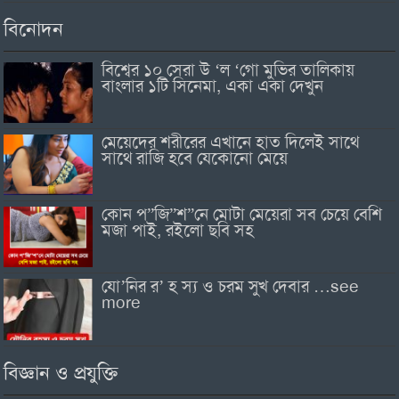
বিনোদন
বিশ্বের ১০ সেরা উ ‘ল ‘গো মুভির তালিকায়
বাংলার ১টি সিনেমা, একা একা দেখুন
মেয়েদের শরীরের এখানে হাত দিলেই সাথে
সাথে রাজি হবে যেকোনো মেয়ে
কোন প”জি”শ”নে মোটা মেয়েরা সব চেয়ে বেশি
মজা পাই, রইলো ছবি সহ
যো’নির র’ হ স্য ও চরম সুখ দেবার …see
more
বিজ্ঞান ও প্রযুক্তি