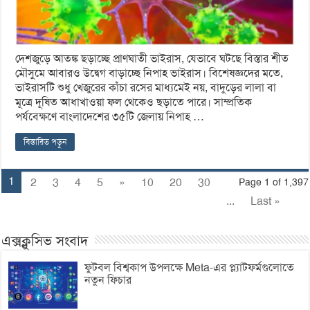
দেশজুড়ে আতঙ্ক ছড়াচ্ছে প্রাণঘাতী ভাইরাস, যেভাবে ঘটছে বিস্তার শীত
মৌসুমে আবারও উদ্বেগ বাড়াচ্ছে নিপাহ ভাইরাস। বিশেষজ্ঞদের মতে,
ভাইরাসটি শুধু খেজুরের কাঁচা রসের মাধ্যমেই নয়, বাদুড়ের লালা বা
মূত্রে দূষিত আধাখাওয়া ফল থেকেও ছড়াতে পারে। সাম্প্রতিক
পর্যবেক্ষণে বাংলাদেশের ৩৫টি জেলায় নিপাহ …
বিস্তারিত পড়ুন
1
2
3
4
5
»
10
20
30
Page 1 of 1,397
...
Last »
এক্সক্লুসিভ সংবাদ
ফুটবল বিশ্বকাপ উপলক্ষে Meta-এর প্ল্যাটফর্মগুলোতে
নতুন ফিচার