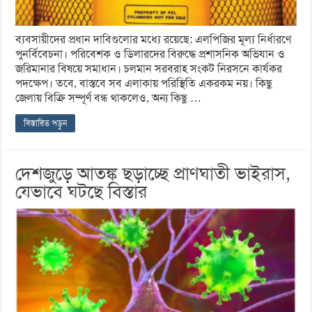
ব্যবসায়ীদের প্রধান দাবিগুলোর মধ্যে রয়েছে: এলপিজির মূল্য নির্ধারণে
পুনর্বিবেচনা। পরিবেশক ও ডিলারদের বিরুদ্ধে প্রশাসনিক অভিযান ও
জরিমানার বিষয়ে সমাধান। চলমান সরবরাহ সংকট নিরসনে কার্যকর
পদক্ষেপ। তবে, বাস্তবে সব এলাকায় পরিস্থিতি একরকম নয়। কিছু
জেলায় বিক্রি সম্পূর্ণ বন্ধ থাকলেও, অন্য কিছু …
বিস্তারিত পড়ুন
দেশজুড়ে আতঙ্ক ছড়াচ্ছে প্রাণঘাতী ভাইরাস,
যেভাবে ঘটছে বিস্তার