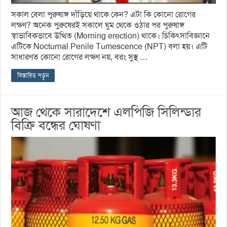
সকাল বেলা পুরুষাঙ্গ দাঁড়িয়ে থাকে কেন? এটা কি কোনো রোগের
লক্ষণ? অনেক পুরুষেরই সকালে ঘুম থেকে ওঠার পর পুরুষাঙ্গ
স্বাভাবিকভাবে উত্থিত (Morning erection) থাকে। চিকিৎসাবিজ্ঞানে
এটিকে Nocturnal Penile Tumescence (NPT) বলা হয়। এটি
সাধারণত কোনো রোগের লক্ষণ নয়, বরং সুস্থ …
বিস্তারিত পড়ুন
আজ থেকে সারাদেশে এলপিজি সিলিন্ডার
বিক্রি বন্ধের ঘোষণা