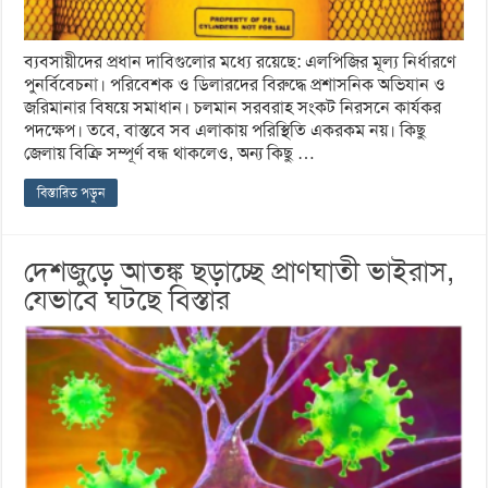
ব্যবসায়ীদের প্রধান দাবিগুলোর মধ্যে রয়েছে: এলপিজির মূল্য নির্ধারণে
পুনর্বিবেচনা। পরিবেশক ও ডিলারদের বিরুদ্ধে প্রশাসনিক অভিযান ও
জরিমানার বিষয়ে সমাধান। চলমান সরবরাহ সংকট নিরসনে কার্যকর
পদক্ষেপ। তবে, বাস্তবে সব এলাকায় পরিস্থিতি একরকম নয়। কিছু
জেলায় বিক্রি সম্পূর্ণ বন্ধ থাকলেও, অন্য কিছু …
বিস্তারিত পড়ুন
দেশজুড়ে আতঙ্ক ছড়াচ্ছে প্রাণঘাতী ভাইরাস,
যেভাবে ঘটছে বিস্তার