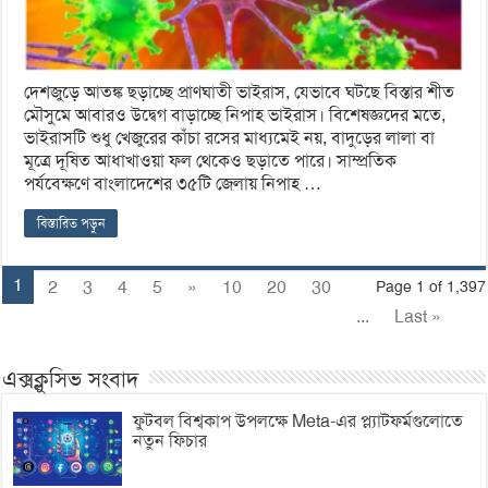
দেশজুড়ে আতঙ্ক ছড়াচ্ছে প্রাণঘাতী ভাইরাস, যেভাবে ঘটছে বিস্তার শীত
মৌসুমে আবারও উদ্বেগ বাড়াচ্ছে নিপাহ ভাইরাস। বিশেষজ্ঞদের মতে,
ভাইরাসটি শুধু খেজুরের কাঁচা রসের মাধ্যমেই নয়, বাদুড়ের লালা বা
মূত্রে দূষিত আধাখাওয়া ফল থেকেও ছড়াতে পারে। সাম্প্রতিক
পর্যবেক্ষণে বাংলাদেশের ৩৫টি জেলায় নিপাহ …
বিস্তারিত পড়ুন
1
2
3
4
5
»
10
20
30
Page 1 of 1,397
...
Last »
এক্সক্লুসিভ সংবাদ
ফুটবল বিশ্বকাপ উপলক্ষে Meta-এর প্ল্যাটফর্মগুলোতে
নতুন ফিচার