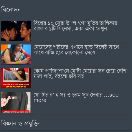
বিনোদন
বিশ্বের ১০ সেরা উ ‘ল ‘গো মুভির তালিকায়
বাংলার ১টি সিনেমা, একা একা দেখুন
মেয়েদের শরীরের এখানে হাত দিলেই সাথে
সাথে রাজি হবে যেকোনো মেয়ে
কোন প”জি”শ”নে মোটা মেয়েরা সব চেয়ে বেশি
মজা পাই, রইলো ছবি সহ
যো’নির র’ হ স্য ও চরম সুখ দেবার …see
more
বিজ্ঞান ও প্রযুক্তি