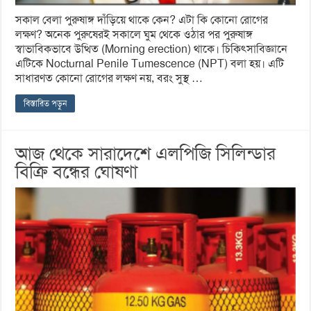
সকাল বেলা পুরুষাঙ্গ দাঁড়িয়ে থাকে কেন? এটা কি কোনো রোগের
লক্ষণ? অনেক পুরুষেরই সকালে ঘুম থেকে ওঠার পর পুরুষাঙ্গ
স্বাভাবিকভাবে উত্থিত (Morning erection) থাকে। চিকিৎসাবিজ্ঞানে
এটিকে Nocturnal Penile Tumescence (NPT) বলা হয়। এটি
সাধারণত কোনো রোগের লক্ষণ নয়, বরং সুস্থ …
বিস্তারিত পড়ুন
আজ থেকে সারাদেশে এলপিজি সিলিন্ডার
বিক্রি বন্ধের ঘোষণা