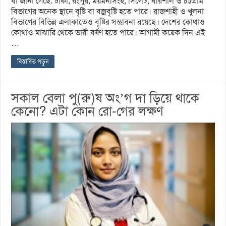
যা জানা গেছে: ঢাকা, রংপুর, ময়মনসিংহ, সিলেট, বরিশাল ও চট্টগ্রাম
বিভাগের অনেক স্থানে বৃষ্টি বা বজ্রবৃষ্টি হতে পারে। রাজশাহী ও খুলনা
বিভাগের বিভিন্ন এলাকাতেও বৃষ্টির সম্ভাবনা রয়েছে। দেশের কোথাও
কোথাও মাঝারি থেকে ভারী বর্ষণ হতে পারে। আগামী কয়েক দিন এই
…
বিস্তারিত পড়ুন
সকাল বেলা পু(রু)ষ অং’গ দা ড়িয়ে থাকে
কেনো? এটা কোন রো-গের লক্ষণ