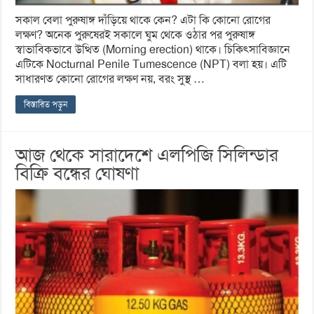
সকাল বেলা পুরুষাঙ্গ দাঁড়িয়ে থাকে কেন? এটা কি কোনো রোগের
লক্ষণ? অনেক পুরুষেরই সকালে ঘুম থেকে ওঠার পর পুরুষাঙ্গ
স্বাভাবিকভাবে উত্থিত (Morning erection) থাকে। চিকিৎসাবিজ্ঞানে
এটিকে Nocturnal Penile Tumescence (NPT) বলা হয়। এটি
সাধারণত কোনো রোগের লক্ষণ নয়, বরং সুস্থ …
বিস্তারিত পড়ুন
আজ থেকে সারাদেশে এলপিজি সিলিন্ডার
বিক্রি বন্ধের ঘোষণা