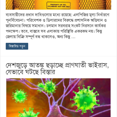
ব্যবসায়ীদের প্রধান দাবিগুলোর মধ্যে রয়েছে: এলপিজির মূল্য নির্ধারণে
পুনর্বিবেচনা। পরিবেশক ও ডিলারদের বিরুদ্ধে প্রশাসনিক অভিযান ও
জরিমানার বিষয়ে সমাধান। চলমান সরবরাহ সংকট নিরসনে কার্যকর
পদক্ষেপ। তবে, বাস্তবে সব এলাকায় পরিস্থিতি একরকম নয়। কিছু
জেলায় বিক্রি সম্পূর্ণ বন্ধ থাকলেও, অন্য কিছু …
বিস্তারিত পড়ুন
দেশজুড়ে আতঙ্ক ছড়াচ্ছে প্রাণঘাতী ভাইরাস,
যেভাবে ঘটছে বিস্তার