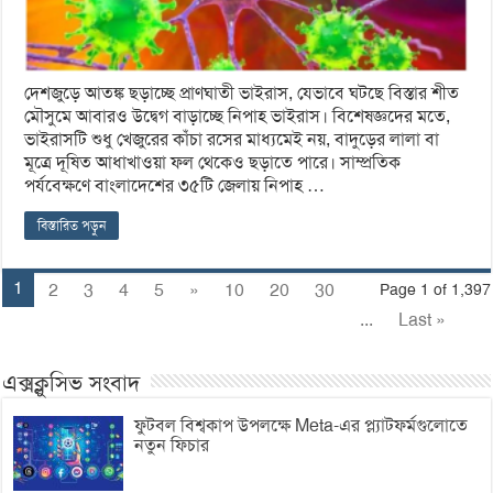
দেশজুড়ে আতঙ্ক ছড়াচ্ছে প্রাণঘাতী ভাইরাস, যেভাবে ঘটছে বিস্তার শীত
মৌসুমে আবারও উদ্বেগ বাড়াচ্ছে নিপাহ ভাইরাস। বিশেষজ্ঞদের মতে,
ভাইরাসটি শুধু খেজুরের কাঁচা রসের মাধ্যমেই নয়, বাদুড়ের লালা বা
মূত্রে দূষিত আধাখাওয়া ফল থেকেও ছড়াতে পারে। সাম্প্রতিক
পর্যবেক্ষণে বাংলাদেশের ৩৫টি জেলায় নিপাহ …
বিস্তারিত পড়ুন
1
2
3
4
5
»
10
20
30
Page 1 of 1,397
...
Last »
এক্সক্লুসিভ সংবাদ
ফুটবল বিশ্বকাপ উপলক্ষে Meta-এর প্ল্যাটফর্মগুলোতে
নতুন ফিচার