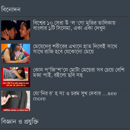
বিনোদন
বিশ্বের ১০ সেরা উ ‘ল ‘গো মুভির তালিকায়
বাংলার ১টি সিনেমা, একা একা দেখুন
মেয়েদের শরীরের এখানে হাত দিলেই সাথে
সাথে রাজি হবে যেকোনো মেয়ে
কোন প”জি”শ”নে মোটা মেয়েরা সব চেয়ে বেশি
মজা পাই, রইলো ছবি সহ
যো’নির র’ হ স্য ও চরম সুখ দেবার …see
more
বিজ্ঞান ও প্রযুক্তি