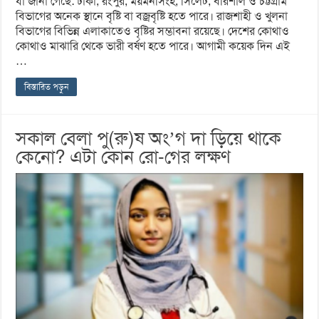
যা জানা গেছে: ঢাকা, রংপুর, ময়মনসিংহ, সিলেট, বরিশাল ও চট্টগ্রাম
বিভাগের অনেক স্থানে বৃষ্টি বা বজ্রবৃষ্টি হতে পারে। রাজশাহী ও খুলনা
বিভাগের বিভিন্ন এলাকাতেও বৃষ্টির সম্ভাবনা রয়েছে। দেশের কোথাও
কোথাও মাঝারি থেকে ভারী বর্ষণ হতে পারে। আগামী কয়েক দিন এই
…
বিস্তারিত পড়ুন
সকাল বেলা পু(রু)ষ অং’গ দা ড়িয়ে থাকে
কেনো? এটা কোন রো-গের লক্ষণ