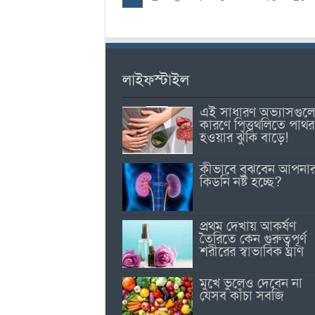
লাইফস্টাইল
এই সাধারণ অভ্যাসগুল
কারণে পিত্তথলিতে পাথর
হওয়ার ঝুঁকি বাড়ে!
কীভাবে বুঝবেন আপনা
কিডনি নষ্ট হচ্ছে?
প্রথম দেখায় আকর্ষণ
তৈরিতে কেন গুরুত্বপূর্ণ
শরীরের স্বাভাবিক ঘ্রাণ
মুখে ভুলেও দেবেন না
যেসব কাঁচা সবজি