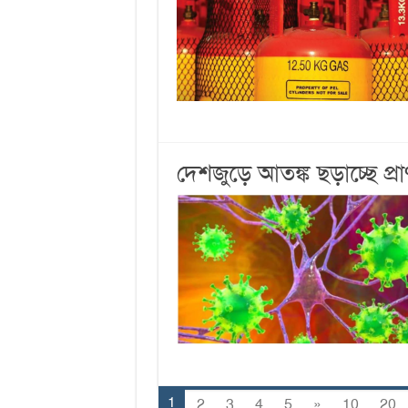
দেশজুড়ে আতঙ্ক ছড়াচ্ছে প্র
1
2
3
4
5
»
10
20