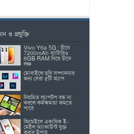
ঞান ও প্রযুক্তি
Vivo Y6a 5G : চীনে
7200mAh ব্যাটারিও
8GB RAM নিয়ে চীনে
লঞ্চ
মোবাইলে ছবি সম্পাদনার
জন্য সেরা ৫টি অ্যাপ
নিয়মিত ল্যাপটপ বন্ধ না
করলে কর্মক্ষমতা কমতে
পারে
জিমেইলে একাধিক ই–
মেইল অ্যাকাউন্ট যুক্ত
করার উপায়