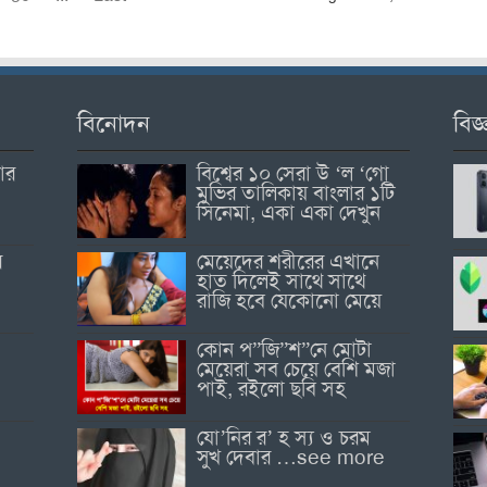
বিনোদন
বিজ্
োর
বিশ্বের ১০ সেরা উ ‘ল ‘গো
মুভির তালিকায় বাংলার ১টি
সিনেমা, একা একা দেখুন
র
মেয়েদের শরীরের এখানে
হাত দিলেই সাথে সাথে
রাজি হবে যেকোনো মেয়ে
কোন প”জি”শ”নে মোটা
মেয়েরা সব চেয়ে বেশি মজা
পাই, রইলো ছবি সহ
যো’নির র’ হ স্য ও চরম
সুখ দেবার …see more