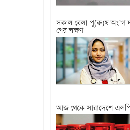
সকাল বেলা পু(রু)ষ অং’গ 
গের লক্ষণ
আজ থেকে সারাদেশে এলপিজি 