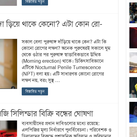
বিস্তারিত পড়ুন
দা ড়িয়ে থাকে কেনো? এটা কোন রো-
সকাল বেলা পুরুষাঙ্গ দাঁড়িয়ে থাকে কেন? এটা কি
কোনো রোগের লক্ষণ? অনেক পুরুষেরই সকালে ঘুম
থেকে ওঠার পর পুরুষাঙ্গ স্বাভাবিকভাবে উত্থিত
(Morning erection) থাকে। চিকিৎসাবিজ্ঞানে
এটিকে Nocturnal Penile Tumescence
(NPT) বলা হয়। এটি সাধারণত কোনো রোগের
লক্ষণ নয়, বরং সুস্থ …
বিস্তারিত পড়ুন
সিলিন্ডার বিক্রি বন্ধের ঘোষণা
ব্যবসায়ীদের প্রধান দাবিগুলোর মধ্যে রয়েছে:
এলপিজির মূল্য নির্ধারণে পুনর্বিবেচনা। পরিবেশক ও
ডিলারদের বিরুদ্ধে প্রশাসনিক অভিযান ও জরিমানার