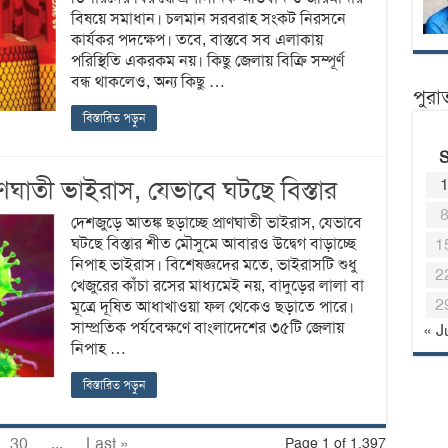
বিষয়ে সমাধান। চলমান সরবরাহ সংকট নিরসনে
কার্যকর পদক্ষেপ। তবে, বাস্তবে সব এলাকায়
পরিস্থিতি একরকম নয়। কিছু জেলায় বিক্রি সম্পূর্ণ
বন্ধ থাকলেও, অন্য কিছু …
পুরা
বিস্তারিত পড়ুন
াণঘাতী ভাইরাস, যেভাবে ঘটছে বিস্তার
দেশজুড়ে আতঙ্ক ছড়াচ্ছে প্রাণঘাতী ভাইরাস, যেভাবে
ঘটছে বিস্তার শীত মৌসুমে আবারও উদ্বেগ বাড়াচ্ছে
1
নিপাহ ভাইরাস। বিশেষজ্ঞদের মতে, ভাইরাসটি শুধু
2
খেজুরের কাঁচা রসের মাধ্যমেই নয়, বাদুড়ের লালা বা
2
মূত্রে দূষিত আধাখাওয়া ফল থেকেও ছড়াতে পারে।
সাম্প্রতিক পর্যবেক্ষণে বাংলাদেশের ৩৫টি জেলায়
« J
নিপাহ …
বিস্তারিত পড়ুন
30
...
Last »
Page 1 of 1,397