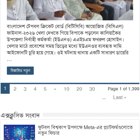
বাংলাদেশ টেপবল ক্রিকেট বোর্ড (বিটিসিবি) আয়োজিত (বিসিএল)
ফাইনাল-২০২৬ খেলা দেখতে গিয়ে বিপাকে পড়লেন কালিয়াকৈর
উপজেলা নির্বাহী কর্মকর্তা (ইউএনও) এএইচএম ফখরুল হোসাইন।
খেলার মাঠে প্রবেশের সময় ভিড়ের মধ্যে ইউএনওর ব্যবহৃত দামি
আইফোনটি চুরি হয়ে গেছে। ওই ঘটনায় থানায় একটি সাধারণ ডায়েরি
…
বিস্তারিত পড়ুন
1
2
3
4
5
»
10
20
30
Page 1 of 1,399
...
Last »
এক্সক্লুসিভ সংবাদ
ফুটবল বিশ্বকাপ উপলক্ষে Meta-এর প্ল্যাটফর্মগুলোতে
নতুন ফিচার