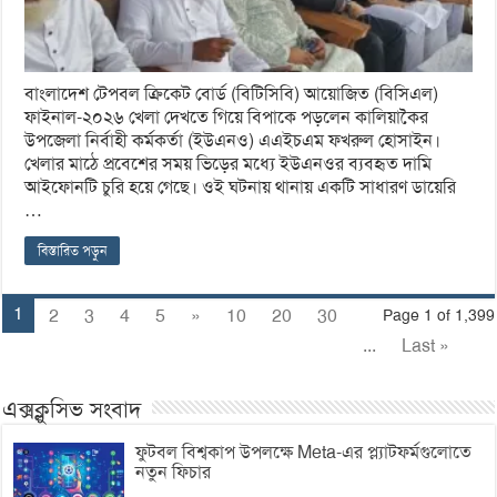
বাংলাদেশ টেপবল ক্রিকেট বোর্ড (বিটিসিবি) আয়োজিত (বিসিএল)
ফাইনাল-২০২৬ খেলা দেখতে গিয়ে বিপাকে পড়লেন কালিয়াকৈর
উপজেলা নির্বাহী কর্মকর্তা (ইউএনও) এএইচএম ফখরুল হোসাইন।
খেলার মাঠে প্রবেশের সময় ভিড়ের মধ্যে ইউএনওর ব্যবহৃত দামি
আইফোনটি চুরি হয়ে গেছে। ওই ঘটনায় থানায় একটি সাধারণ ডায়েরি
…
বিস্তারিত পড়ুন
1
2
3
4
5
»
10
20
30
Page 1 of 1,399
...
Last »
এক্সক্লুসিভ সংবাদ
ফুটবল বিশ্বকাপ উপলক্ষে Meta-এর প্ল্যাটফর্মগুলোতে
নতুন ফিচার