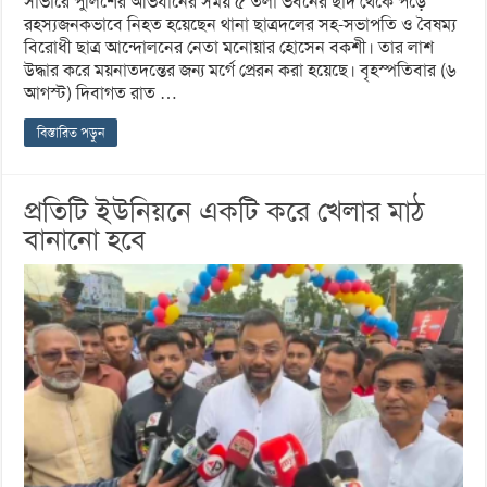
সাভারে পুলিশের অভিযানের সময় ৫ তলা ভবনের ছাদ থেকে পড়ে
রহস্যজনকভাবে নিহত হয়েছেন থানা ছাত্রদলের সহ-সভাপতি ও বৈষম্য
বিরোধী ছাত্র আন্দোলনের নেতা মনোয়ার হোসেন বকশী। তার লাশ
উদ্ধার করে ময়নাতদন্তের জন্য মর্গে প্রেরন করা হয়েছে। বৃহস্পতিবার (৬
আগস্ট) দিবাগত রাত …
বিস্তারিত পড়ুন
প্রতিটি ইউনিয়নে একটি করে খেলার মাঠ
বানানো হবে