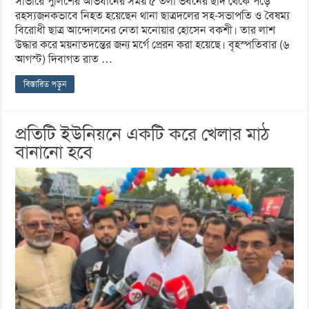
সাভারে পুলিশের অভিযানের সময় ৫ তলা ভবনের ছাদ থেকে পড়ে
রহস্যজনকভাবে নিহত হয়েছেন থানা ছাত্রদলের সহ-সভাপতি ও বৈষম্য
বিরোধী ছাত্র আন্দোলনের নেতা মনোয়ার হোসেন বকশী। তার লাশ
উদ্ধার করে ময়নাতদন্তের জন্য মর্গে প্রেরন করা হয়েছে। বৃহস্পতিবার (৬
আগস্ট) দিবাগত রাত …
বিস্তারিত পড়ুন
প্রতিটি ইউনিয়নে একটি করে খেলার মাঠ
বানানো হবে