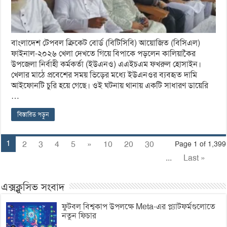
বাংলাদেশ টেপবল ক্রিকেট বোর্ড (বিটিসিবি) আয়োজিত (বিসিএল)
ফাইনাল-২০২৬ খেলা দেখতে গিয়ে বিপাকে পড়লেন কালিয়াকৈর
উপজেলা নির্বাহী কর্মকর্তা (ইউএনও) এএইচএম ফখরুল হোসাইন।
খেলার মাঠে প্রবেশের সময় ভিড়ের মধ্যে ইউএনওর ব্যবহৃত দামি
আইফোনটি চুরি হয়ে গেছে। ওই ঘটনায় থানায় একটি সাধারণ ডায়েরি
…
বিস্তারিত পড়ুন
1
2
3
4
5
»
10
20
30
Page 1 of 1,399
...
Last »
এক্সক্লুসিভ সংবাদ
ফুটবল বিশ্বকাপ উপলক্ষে Meta-এর প্ল্যাটফর্মগুলোতে
নতুন ফিচার