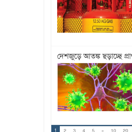
দেশজুড়ে আতঙ্ক ছড়াচ্ছে প্র
1
2
3
4
5
»
10
20