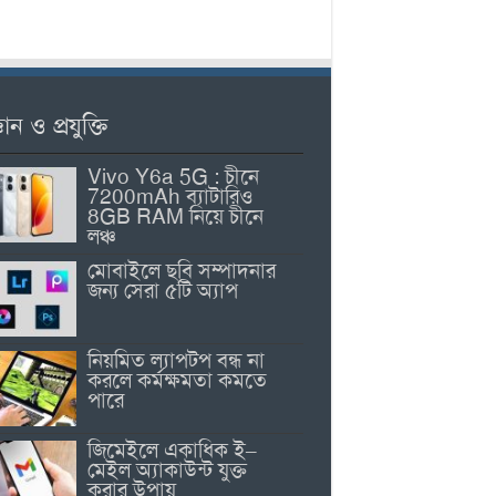
ঞান ও প্রযুক্তি
Vivo Y6a 5G : চীনে
7200mAh ব্যাটারিও
8GB RAM নিয়ে চীনে
লঞ্চ
মোবাইলে ছবি সম্পাদনার
জন্য সেরা ৫টি অ্যাপ
নিয়মিত ল্যাপটপ বন্ধ না
করলে কর্মক্ষমতা কমতে
পারে
জিমেইলে একাধিক ই–
মেইল অ্যাকাউন্ট যুক্ত
করার উপায়