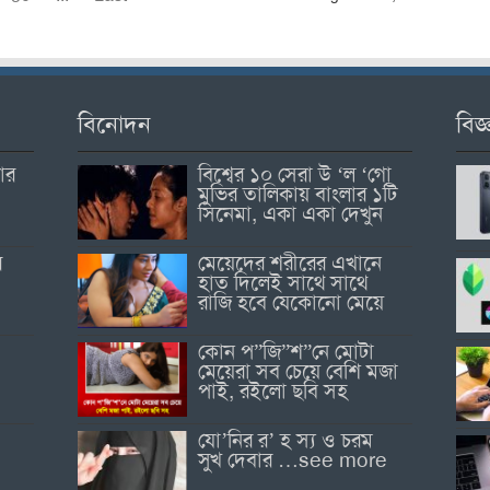
বিনোদন
বিজ্
োর
বিশ্বের ১০ সেরা উ ‘ল ‘গো
মুভির তালিকায় বাংলার ১টি
সিনেমা, একা একা দেখুন
র
মেয়েদের শরীরের এখানে
হাত দিলেই সাথে সাথে
রাজি হবে যেকোনো মেয়ে
কোন প”জি”শ”নে মোটা
মেয়েরা সব চেয়ে বেশি মজা
পাই, রইলো ছবি সহ
যো’নির র’ হ স্য ও চরম
সুখ দেবার …see more