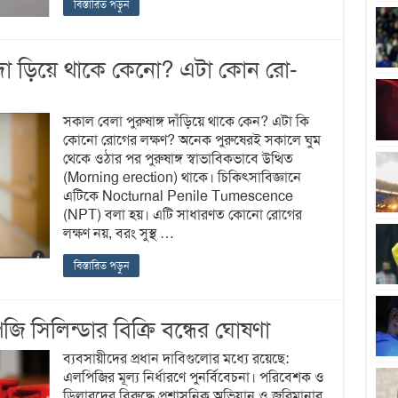
বিস্তারিত পড়ুন
দা ড়িয়ে থাকে কেনো? এটা কোন রো-
সকাল বেলা পুরুষাঙ্গ দাঁড়িয়ে থাকে কেন? এটা কি
কোনো রোগের লক্ষণ? অনেক পুরুষেরই সকালে ঘুম
থেকে ওঠার পর পুরুষাঙ্গ স্বাভাবিকভাবে উত্থিত
(Morning erection) থাকে। চিকিৎসাবিজ্ঞানে
এটিকে Nocturnal Penile Tumescence
(NPT) বলা হয়। এটি সাধারণত কোনো রোগের
লক্ষণ নয়, বরং সুস্থ …
বিস্তারিত পড়ুন
সিলিন্ডার বিক্রি বন্ধের ঘোষণা
ব্যবসায়ীদের প্রধান দাবিগুলোর মধ্যে রয়েছে:
এলপিজির মূল্য নির্ধারণে পুনর্বিবেচনা। পরিবেশক ও
ডিলারদের বিরুদ্ধে প্রশাসনিক অভিযান ও জরিমানার