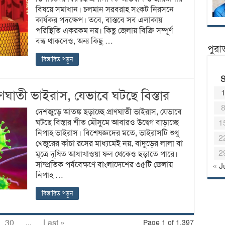
বিষয়ে সমাধান। চলমান সরবরাহ সংকট নিরসনে
কার্যকর পদক্ষেপ। তবে, বাস্তবে সব এলাকায়
পরিস্থিতি একরকম নয়। কিছু জেলায় বিক্রি সম্পূর্ণ
বন্ধ থাকলেও, অন্য কিছু …
পুরা
বিস্তারিত পড়ুন
াণঘাতী ভাইরাস, যেভাবে ঘটছে বিস্তার
দেশজুড়ে আতঙ্ক ছড়াচ্ছে প্রাণঘাতী ভাইরাস, যেভাবে
ঘটছে বিস্তার শীত মৌসুমে আবারও উদ্বেগ বাড়াচ্ছে
1
নিপাহ ভাইরাস। বিশেষজ্ঞদের মতে, ভাইরাসটি শুধু
2
খেজুরের কাঁচা রসের মাধ্যমেই নয়, বাদুড়ের লালা বা
2
মূত্রে দূষিত আধাখাওয়া ফল থেকেও ছড়াতে পারে।
সাম্প্রতিক পর্যবেক্ষণে বাংলাদেশের ৩৫টি জেলায়
« J
নিপাহ …
বিস্তারিত পড়ুন
30
...
Last »
Page 1 of 1,397