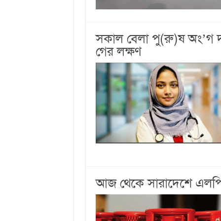
সকাল বেলা পু(রু)ষ অং’গ 
গের লক্ষণ
আজ থেকে সারাদেশে এলপিজি 