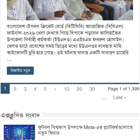
বাংলাদেশ টেপবল ক্রিকেট বোর্ড (বিটিসিবি) আয়োজিত (বিসিএল)
ফাইনাল-২০২৬ খেলা দেখতে গিয়ে বিপাকে পড়লেন কালিয়াকৈর
উপজেলা নির্বাহী কর্মকর্তা (ইউএনও) এএইচএম ফখরুল হোসাইন।
খেলার মাঠে প্রবেশের সময় ভিড়ের মধ্যে ইউএনওর ব্যবহৃত দামি
আইফোনটি চুরি হয়ে গেছে। ওই ঘটনায় থানায় একটি সাধারণ ডায়েরি
…
বিস্তারিত পড়ুন
1
2
3
4
5
»
10
20
30
Page 1 of 1,399
...
Last »
এক্সক্লুসিভ সংবাদ
ফুটবল বিশ্বকাপ উপলক্ষে Meta-এর প্ল্যাটফর্মগুলোতে
নতুন ফিচার