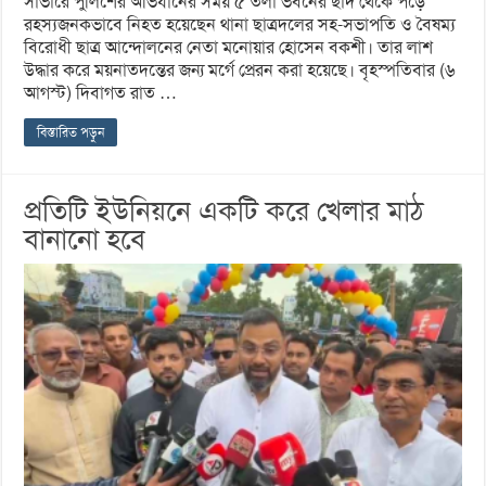
সাভারে পুলিশের অভিযানের সময় ৫ তলা ভবনের ছাদ থেকে পড়ে
রহস্যজনকভাবে নিহত হয়েছেন থানা ছাত্রদলের সহ-সভাপতি ও বৈষম্য
বিরোধী ছাত্র আন্দোলনের নেতা মনোয়ার হোসেন বকশী। তার লাশ
উদ্ধার করে ময়নাতদন্তের জন্য মর্গে প্রেরন করা হয়েছে। বৃহস্পতিবার (৬
আগস্ট) দিবাগত রাত …
বিস্তারিত পড়ুন
প্রতিটি ইউনিয়নে একটি করে খেলার মাঠ
বানানো হবে