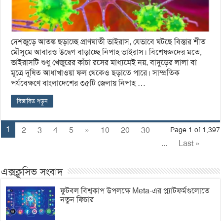
দেশজুড়ে আতঙ্ক ছড়াচ্ছে প্রাণঘাতী ভাইরাস, যেভাবে ঘটছে বিস্তার শীত
মৌসুমে আবারও উদ্বেগ বাড়াচ্ছে নিপাহ ভাইরাস। বিশেষজ্ঞদের মতে,
ভাইরাসটি শুধু খেজুরের কাঁচা রসের মাধ্যমেই নয়, বাদুড়ের লালা বা
মূত্রে দূষিত আধাখাওয়া ফল থেকেও ছড়াতে পারে। সাম্প্রতিক
পর্যবেক্ষণে বাংলাদেশের ৩৫টি জেলায় নিপাহ …
বিস্তারিত পড়ুন
1
2
3
4
5
»
10
20
30
Page 1 of 1,397
...
Last »
এক্সক্লুসিভ সংবাদ
ফুটবল বিশ্বকাপ উপলক্ষে Meta-এর প্ল্যাটফর্মগুলোতে
নতুন ফিচার