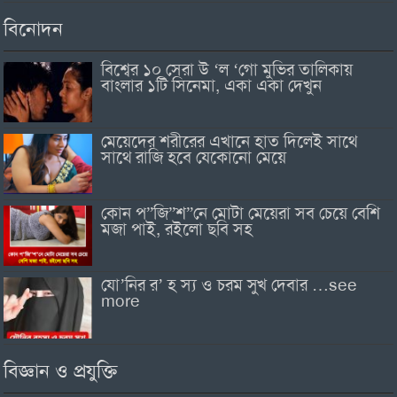
বিনোদন
বিশ্বের ১০ সেরা উ ‘ল ‘গো মুভির তালিকায়
বাংলার ১টি সিনেমা, একা একা দেখুন
মেয়েদের শরীরের এখানে হাত দিলেই সাথে
সাথে রাজি হবে যেকোনো মেয়ে
কোন প”জি”শ”নে মোটা মেয়েরা সব চেয়ে বেশি
মজা পাই, রইলো ছবি সহ
যো’নির র’ হ স্য ও চরম সুখ দেবার …see
more
বিজ্ঞান ও প্রযুক্তি