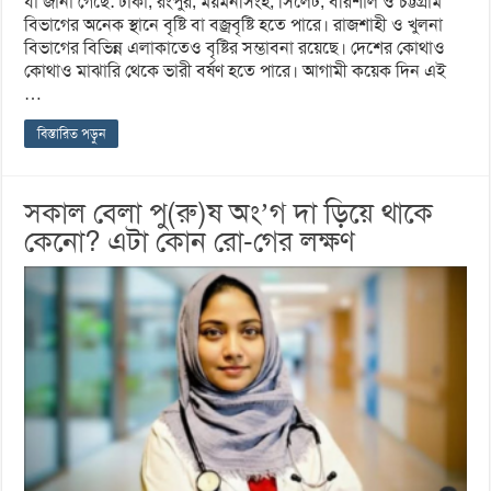
যা জানা গেছে: ঢাকা, রংপুর, ময়মনসিংহ, সিলেট, বরিশাল ও চট্টগ্রাম
বিভাগের অনেক স্থানে বৃষ্টি বা বজ্রবৃষ্টি হতে পারে। রাজশাহী ও খুলনা
বিভাগের বিভিন্ন এলাকাতেও বৃষ্টির সম্ভাবনা রয়েছে। দেশের কোথাও
কোথাও মাঝারি থেকে ভারী বর্ষণ হতে পারে। আগামী কয়েক দিন এই
…
বিস্তারিত পড়ুন
সকাল বেলা পু(রু)ষ অং’গ দা ড়িয়ে থাকে
কেনো? এটা কোন রো-গের লক্ষণ