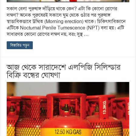
সকাল বেলা পুরুষাঙ্গ দাঁড়িয়ে থাকে কেন? এটা কি কোনো রোগের
লক্ষণ? অনেক পুরুষেরই সকালে ঘুম থেকে ওঠার পর পুরুষাঙ্গ
স্বাভাবিকভাবে উত্থিত (Morning erection) থাকে। চিকিৎসাবিজ্ঞানে
এটিকে Nocturnal Penile Tumescence (NPT) বলা হয়। এটি
সাধারণত কোনো রোগের লক্ষণ নয়, বরং সুস্থ …
বিস্তারিত পড়ুন
আজ থেকে সারাদেশে এলপিজি সিলিন্ডার
বিক্রি বন্ধের ঘোষণা