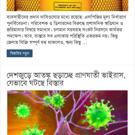
ব্যবসায়ীদের প্রধান দাবিগুলোর মধ্যে রয়েছে: এলপিজির মূল্য নির্ধারণে
পুনর্বিবেচনা। পরিবেশক ও ডিলারদের বিরুদ্ধে প্রশাসনিক অভিযান ও
জরিমানার বিষয়ে সমাধান। চলমান সরবরাহ সংকট নিরসনে কার্যকর
পদক্ষেপ। তবে, বাস্তবে সব এলাকায় পরিস্থিতি একরকম নয়। কিছু
জেলায় বিক্রি সম্পূর্ণ বন্ধ থাকলেও, অন্য কিছু …
বিস্তারিত পড়ুন
দেশজুড়ে আতঙ্ক ছড়াচ্ছে প্রাণঘাতী ভাইরাস,
যেভাবে ঘটছে বিস্তার