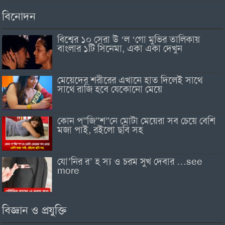
বিনোদন
বিশ্বের ১০ সেরা উ ‘ল ‘গো মুভির তালিকায়
বাংলার ১টি সিনেমা, একা একা দেখুন
মেয়েদের শরীরের এখানে হাত দিলেই সাথে
সাথে রাজি হবে যেকোনো মেয়ে
কোন প”জি”শ”নে মোটা মেয়েরা সব চেয়ে বেশি
মজা পাই, রইলো ছবি সহ
যো’নির র’ হ স্য ও চরম সুখ দেবার …see
more
বিজ্ঞান ও প্রযুক্তি