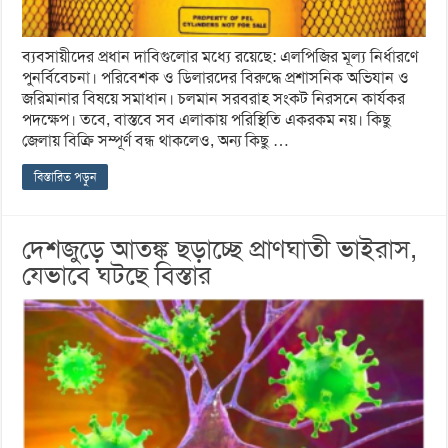
ব্যবসায়ীদের প্রধান দাবিগুলোর মধ্যে রয়েছে: এলপিজির মূল্য নির্ধারণে
পুনর্বিবেচনা। পরিবেশক ও ডিলারদের বিরুদ্ধে প্রশাসনিক অভিযান ও
জরিমানার বিষয়ে সমাধান। চলমান সরবরাহ সংকট নিরসনে কার্যকর
পদক্ষেপ। তবে, বাস্তবে সব এলাকায় পরিস্থিতি একরকম নয়। কিছু
জেলায় বিক্রি সম্পূর্ণ বন্ধ থাকলেও, অন্য কিছু …
বিস্তারিত পড়ুন
দেশজুড়ে আতঙ্ক ছড়াচ্ছে প্রাণঘাতী ভাইরাস,
যেভাবে ঘটছে বিস্তার