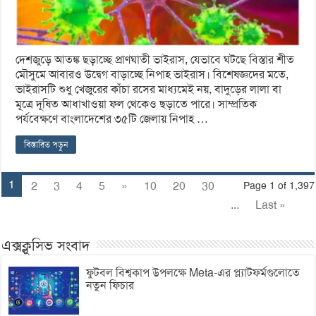
দেশজুড়ে আতঙ্ক ছড়াচ্ছে প্রাণঘাতী ভাইরাস, যেভাবে ঘটছে বিস্তার শীত
মৌসুমে আবারও উদ্বেগ বাড়াচ্ছে নিপাহ ভাইরাস। বিশেষজ্ঞদের মতে,
ভাইরাসটি শুধু খেজুরের কাঁচা রসের মাধ্যমেই নয়, বাদুড়ের লালা বা
মূত্রে দূষিত আধাখাওয়া ফল থেকেও ছড়াতে পারে। সাম্প্রতিক
পর্যবেক্ষণে বাংলাদেশের ৩৫টি জেলায় নিপাহ …
বিস্তারিত পড়ুন
1
2
3
4
5
»
10
20
30
Page 1 of 1,397
...
Last »
এক্সক্লুসিভ সংবাদ
ফুটবল বিশ্বকাপ উপলক্ষে Meta-এর প্ল্যাটফর্মগুলোতে
নতুন ফিচার