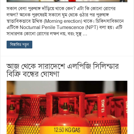
সকাল বেলা পুরুষাঙ্গ দাঁড়িয়ে থাকে কেন? এটা কি কোনো রোগের
লক্ষণ? অনেক পুরুষেরই সকালে ঘুম থেকে ওঠার পর পুরুষাঙ্গ
স্বাভাবিকভাবে উত্থিত (Morning erection) থাকে। চিকিৎসাবিজ্ঞানে
এটিকে Nocturnal Penile Tumescence (NPT) বলা হয়। এটি
সাধারণত কোনো রোগের লক্ষণ নয়, বরং সুস্থ …
বিস্তারিত পড়ুন
আজ থেকে সারাদেশে এলপিজি সিলিন্ডার
বিক্রি বন্ধের ঘোষণা