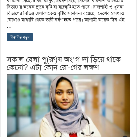
যা জানা গেছে: ঢাকা, রংপুর, ময়মনসিংহ, সিলেট, বরিশাল ও চট্টগ্রাম
বিভাগের অনেক স্থানে বৃষ্টি বা বজ্রবৃষ্টি হতে পারে। রাজশাহী ও খুলনা
বিভাগের বিভিন্ন এলাকাতেও বৃষ্টির সম্ভাবনা রয়েছে। দেশের কোথাও
কোথাও মাঝারি থেকে ভারী বর্ষণ হতে পারে। আগামী কয়েক দিন এই
…
বিস্তারিত পড়ুন
সকাল বেলা পু(রু)ষ অং’গ দা ড়িয়ে থাকে
কেনো? এটা কোন রো-গের লক্ষণ