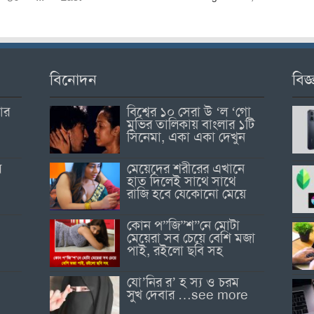
বিনোদন
বিজ্
োর
বিশ্বের ১০ সেরা উ ‘ল ‘গো
মুভির তালিকায় বাংলার ১টি
সিনেমা, একা একা দেখুন
র
মেয়েদের শরীরের এখানে
হাত দিলেই সাথে সাথে
রাজি হবে যেকোনো মেয়ে
কোন প”জি”শ”নে মোটা
মেয়েরা সব চেয়ে বেশি মজা
পাই, রইলো ছবি সহ
যো’নির র’ হ স্য ও চরম
সুখ দেবার …see more