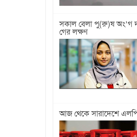
সকাল বেলা পু(রু)ষ অং’গ 
গের লক্ষণ
আজ থেকে সারাদেশে এলপিজি 