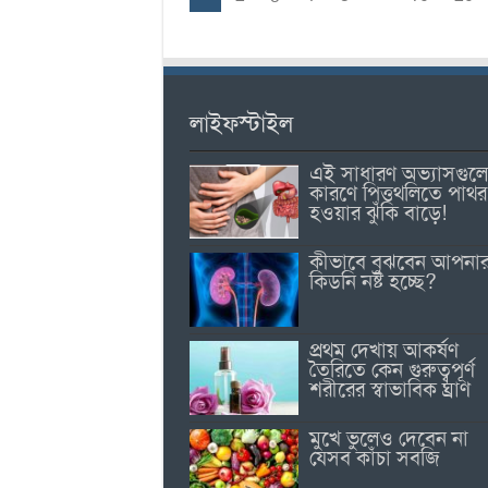
লাইফস্টাইল
এই সাধারণ অভ্যাসগুল
কারণে পিত্তথলিতে পাথর
হওয়ার ঝুঁকি বাড়ে!
কীভাবে বুঝবেন আপনা
কিডনি নষ্ট হচ্ছে?
প্রথম দেখায় আকর্ষণ
তৈরিতে কেন গুরুত্বপূর্ণ
শরীরের স্বাভাবিক ঘ্রাণ
মুখে ভুলেও দেবেন না
যেসব কাঁচা সবজি