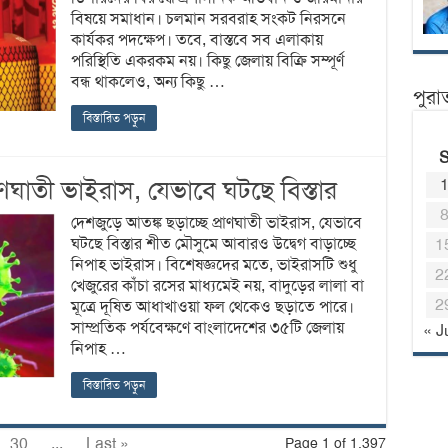
বিষয়ে সমাধান। চলমান সরবরাহ সংকট নিরসনে
কার্যকর পদক্ষেপ। তবে, বাস্তবে সব এলাকায়
পরিস্থিতি একরকম নয়। কিছু জেলায় বিক্রি সম্পূর্ণ
বন্ধ থাকলেও, অন্য কিছু …
পুরা
বিস্তারিত পড়ুন
াণঘাতী ভাইরাস, যেভাবে ঘটছে বিস্তার
দেশজুড়ে আতঙ্ক ছড়াচ্ছে প্রাণঘাতী ভাইরাস, যেভাবে
ঘটছে বিস্তার শীত মৌসুমে আবারও উদ্বেগ বাড়াচ্ছে
1
নিপাহ ভাইরাস। বিশেষজ্ঞদের মতে, ভাইরাসটি শুধু
2
খেজুরের কাঁচা রসের মাধ্যমেই নয়, বাদুড়ের লালা বা
2
মূত্রে দূষিত আধাখাওয়া ফল থেকেও ছড়াতে পারে।
সাম্প্রতিক পর্যবেক্ষণে বাংলাদেশের ৩৫টি জেলায়
« J
নিপাহ …
বিস্তারিত পড়ুন
30
...
Last »
Page 1 of 1,397