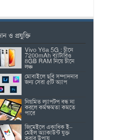
ঞান ও প্রযুক্তি
Vivo Y6a 5G : চীনে
7200mAh ব্যাটারিও
8GB RAM নিয়ে চীনে
লঞ্চ
মোবাইলে ছবি সম্পাদনার
জন্য সেরা ৫টি অ্যাপ
নিয়মিত ল্যাপটপ বন্ধ না
করলে কর্মক্ষমতা কমতে
পারে
জিমেইলে একাধিক ই–
মেইল অ্যাকাউন্ট যুক্ত
করার উপায়