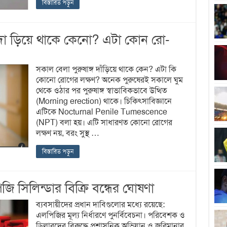
বিস্তারিত পড়ুন
দা ড়িয়ে থাকে কেনো? এটা কোন রো-
সকাল বেলা পুরুষাঙ্গ দাঁড়িয়ে থাকে কেন? এটা কি
কোনো রোগের লক্ষণ? অনেক পুরুষেরই সকালে ঘুম
থেকে ওঠার পর পুরুষাঙ্গ স্বাভাবিকভাবে উত্থিত
(Morning erection) থাকে। চিকিৎসাবিজ্ঞানে
এটিকে Nocturnal Penile Tumescence
(NPT) বলা হয়। এটি সাধারণত কোনো রোগের
লক্ষণ নয়, বরং সুস্থ …
বিস্তারিত পড়ুন
সিলিন্ডার বিক্রি বন্ধের ঘোষণা
ব্যবসায়ীদের প্রধান দাবিগুলোর মধ্যে রয়েছে:
এলপিজির মূল্য নির্ধারণে পুনর্বিবেচনা। পরিবেশক ও
ডিলারদের বিরুদ্ধে প্রশাসনিক অভিযান ও জরিমানার