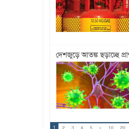
দেশজুড়ে আতঙ্ক ছড়াচ্ছে প্র
1
2
3
4
5
»
10
20