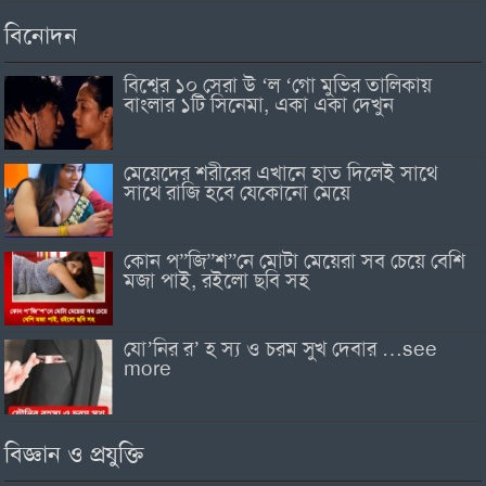
বিনোদন
বিশ্বের ১০ সেরা উ ‘ল ‘গো মুভির তালিকায়
বাংলার ১টি সিনেমা, একা একা দেখুন
মেয়েদের শরীরের এখানে হাত দিলেই সাথে
সাথে রাজি হবে যেকোনো মেয়ে
কোন প”জি”শ”নে মোটা মেয়েরা সব চেয়ে বেশি
মজা পাই, রইলো ছবি সহ
যো’নির র’ হ স্য ও চরম সুখ দেবার …see
more
বিজ্ঞান ও প্রযুক্তি