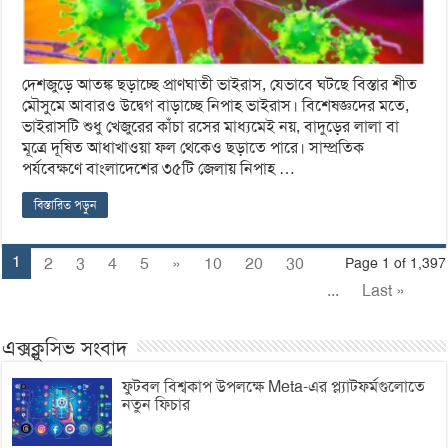
দেশজুড়ে আতঙ্ক ছড়াচ্ছে প্রাণঘাতী ভাইরাস, যেভাবে ঘটছে বিস্তার শীত
মৌসুমে আবারও উদ্বেগ বাড়াচ্ছে নিপাহ ভাইরাস। বিশেষজ্ঞদের মতে,
ভাইরাসটি শুধু খেজুরের কাঁচা রসের মাধ্যমেই নয়, বাদুড়ের লালা বা
মূত্রে দূষিত আধাখাওয়া ফল থেকেও ছড়াতে পারে। সাম্প্রতিক
পর্যবেক্ষণে বাংলাদেশের ৩৫টি জেলায় নিপাহ …
বিস্তারিত পড়ুন
1
2
3
4
5
»
10
20
30
Page 1 of 1,397
...
Last »
এক্সক্লুসিভ সংবাদ
ফুটবল বিশ্বকাপ উপলক্ষে Meta-এর প্ল্যাটফর্মগুলোতে
নতুন ফিচার