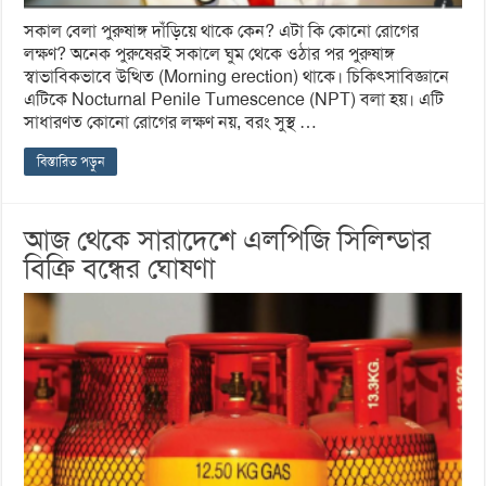
সকাল বেলা পুরুষাঙ্গ দাঁড়িয়ে থাকে কেন? এটা কি কোনো রোগের
লক্ষণ? অনেক পুরুষেরই সকালে ঘুম থেকে ওঠার পর পুরুষাঙ্গ
স্বাভাবিকভাবে উত্থিত (Morning erection) থাকে। চিকিৎসাবিজ্ঞানে
এটিকে Nocturnal Penile Tumescence (NPT) বলা হয়। এটি
সাধারণত কোনো রোগের লক্ষণ নয়, বরং সুস্থ …
বিস্তারিত পড়ুন
আজ থেকে সারাদেশে এলপিজি সিলিন্ডার
বিক্রি বন্ধের ঘোষণা