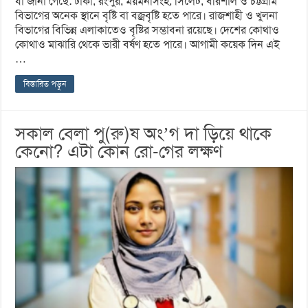
যা জানা গেছে: ঢাকা, রংপুর, ময়মনসিংহ, সিলেট, বরিশাল ও চট্টগ্রাম
বিভাগের অনেক স্থানে বৃষ্টি বা বজ্রবৃষ্টি হতে পারে। রাজশাহী ও খুলনা
বিভাগের বিভিন্ন এলাকাতেও বৃষ্টির সম্ভাবনা রয়েছে। দেশের কোথাও
কোথাও মাঝারি থেকে ভারী বর্ষণ হতে পারে। আগামী কয়েক দিন এই
…
বিস্তারিত পড়ুন
সকাল বেলা পু(রু)ষ অং’গ দা ড়িয়ে থাকে
কেনো? এটা কোন রো-গের লক্ষণ