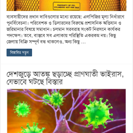
ব্যবসায়ীদের প্রধান দাবিগুলোর মধ্যে রয়েছে: এলপিজির মূল্য নির্ধারণে
পুনর্বিবেচনা। পরিবেশক ও ডিলারদের বিরুদ্ধে প্রশাসনিক অভিযান ও
জরিমানার বিষয়ে সমাধান। চলমান সরবরাহ সংকট নিরসনে কার্যকর
পদক্ষেপ। তবে, বাস্তবে সব এলাকায় পরিস্থিতি একরকম নয়। কিছু
জেলায় বিক্রি সম্পূর্ণ বন্ধ থাকলেও, অন্য কিছু …
বিস্তারিত পড়ুন
দেশজুড়ে আতঙ্ক ছড়াচ্ছে প্রাণঘাতী ভাইরাস,
যেভাবে ঘটছে বিস্তার