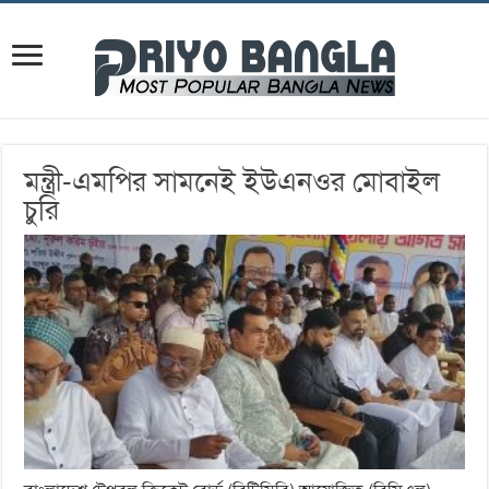
মন্ত্রী-এমপির সামনেই ইউএনওর মোবাইল
চুরি