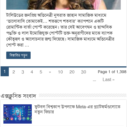
টালিউডের জনপ্রিয় অভিনেত্রী নুসরাত জাহান সামাজিক মাধ্যমে
‘ভালোবাসি তোমাকেই… শতরূপে শতবার’ ক্যাপশনে একটি
রোমান্টিক বার্তা পোস্ট করেছেন। তার সেই আবেগঘন ও ছান্দসিক
পঙক্তি ও লাল ইমোজিযুক্ত পোস্টটি ভক্ত-অনুরাগীদের মাঝে ব্যাপক
কৌতূহল ও আলোচনার জন্ম দিয়েছে। সামাজিক মাধ্যমে অভিনেত্রীর
পোস্ট করা …
বিস্তারিত পড়ুন
1
2
3
4
5
»
10
20
30
Page 1 of 1,398
...
Last »
এক্সক্লুসিভ সংবাদ
ফুটবল বিশ্বকাপ উপলক্ষে Meta-এর প্ল্যাটফর্মগুলোতে
নতুন ফিচার